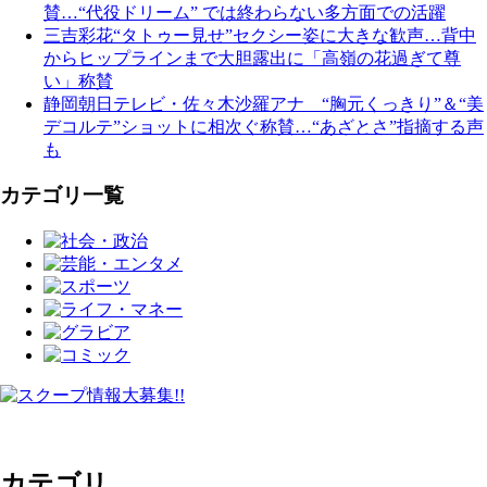
賛…“代役ドリーム” では終わらない多方面での活躍
三吉彩花“タトゥー見せ”セクシー姿に大きな歓声…背中
からヒップラインまで大胆露出に「高嶺の花過ぎて尊
い」称賛
静岡朝日テレビ・佐々木沙羅アナ “胸元くっきり”＆“美
デコルテ”ショットに相次ぐ称賛…“あざとさ”指摘する声
も
カテゴリ一覧
カテゴリ