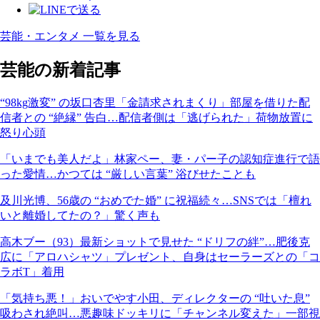
芸能・エンタメ 一覧を見る
芸能の新着記事
“98kg激変” の坂口杏里「金請求されまくり」部屋を借りた配
信者との “絶縁” 告白…配信者側は「逃げられた」荷物放置に
怒り心頭
「いまでも美人だよ」林家ペー、妻・パー子の認知症進行で語
った愛情…かつては “厳しい言葉” 浴びせたことも
及川光博、56歳の “おめでた婚” に祝福続々…SNSでは「檀れ
いと離婚してたの？」驚く声も
高木ブー（93）最新ショットで見せた “ドリフの絆”…肥後克
広に「アロハシャツ」プレゼント、自身はセーラーズとの「コ
ラボT」着用
「気持ち悪！」おいでやす小田、ディレクターの “吐いた息”
吸わされ絶叫…悪趣味ドッキリに「チャンネル変えた」一部視