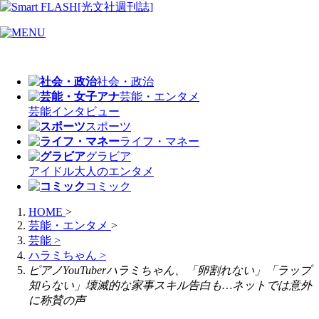
社会・政治
芸能・エンタメ
芸能
インタビュー
スポーツ
ライフ・マネー
グラビア
アイドル
大人のエンタメ
コミック
HOME
>
芸能・エンタメ
>
芸能
>
ハラミちゃん
>
ピアノYouTuberハラミちゃん、「卵割れない」「ラップ
知らない」壊滅的な家事スキル告白も…ネットでは意外
に称賛の声