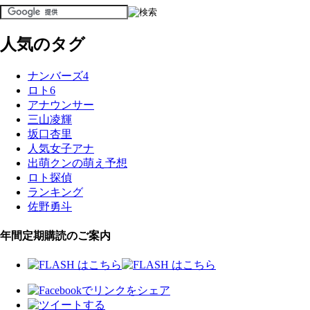
人気のタグ
ナンバーズ4
ロト6
アナウンサー
三山凌輝
坂口杏里
人気女子アナ
出萌クンの萌え予想
ロト探偵
ランキング
佐野勇斗
年間定期購読のご案内