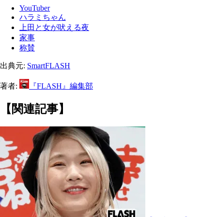
YouTuber
ハラミちゃん
上田と女が吠える夜
家事
称賛
出典元:
SmartFLASH
著者:
『FLASH』編集部
【関連記事】