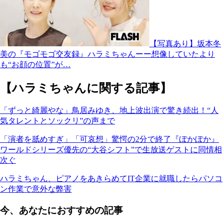
【写真あり】坂本冬
美の『モゴモゴ交友録』ハラミちゃんーー想像していたより
も“お顔の位置”が…
【ハラミちゃんに関する記事】
「ずっと綺麗やな」鳥居みゆき、地上波出演で驚き続出！“人
気タレントとソックリ”の声まで
「演者を舐めすぎ」「可哀想」驚愕の2分で終了『ぽかぽか』
ワールドシリーズ優先の“大谷シフト”で生放送ゲストに同情相
次ぐ
ハラミちゃん、ピアノをあきらめてIT企業に就職したらパソコ
ン作業で意外な弊害
今、あなたにおすすめの記事