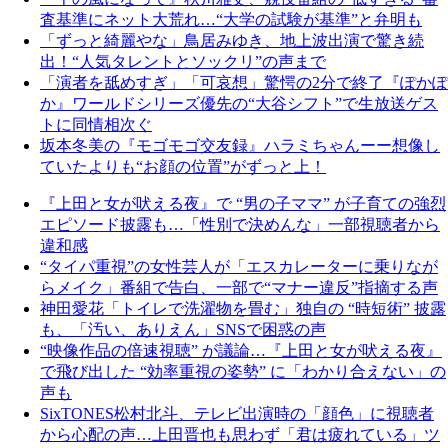
査基準にネット大荒れ…“大学の試験が基準”と弁明も
「ずっと綺麗やな」鳥居みゆき、地上波出演で驚き続
出！“人気タレントとソックリ”の声まで
「演者を舐めすぎ」「可哀想」驚愕の2分で終了『ぽかぽ
か』ワールドシリーズ優先の“大谷シフト”で生放送ゲス
トに同情相次ぐ
坂本冬美の『モゴモゴ交友録』ハラミちゃんーー想像し
ていたよりも“お顔の位置”がずっと上！
『上田と女が吠える夜』で “男の子ママ” が子育ての強烈
エピソード披露も…「性別で決めんな」一部視聴者から
違和感
“タイパ重視”の女性芸人が「エスカレーターに乗りなが
らメイク」番組で告白、一部で“マナー違反”指摘する声
神田愛花「トイレで洗濯物を畳む」独自の “時短術” 披露
も、「汚い、ありえん」SNSで困惑の声
“映像作品の倍速視聴” が議論…『上田と女が吠える夜』
で飛び出した “効率重視の姿勢” に「わかり合えない」の
声も
SixTONES松村北斗、テレビ出演時の「顔色」に視聴者
から心配の声…上田晋也も思わず「君は疲れている」ツ