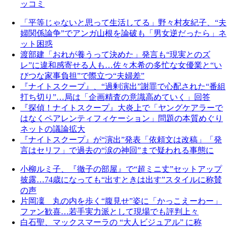
ッコミ
「平等じゃないと思って生活してる」野々村友紀子、“夫
婦関係論争”でアンガ山根を論破も「男女逆だったら」ネ
ット困惑
渡部建「おれが養うって決めた」発言も“現実とのズ
レ”に違和感寄せる人も…佐々木希の多忙な女優業と“い
びつな家事負担”で際立つ“夫婦差”
『ナイトスクープ』、“過剰演出”謝罪で心配された“番組
打ち切り”…局は「企画精査の意識高めていく」回答
『探偵！ナイトスクープ』大炎上で「ヤングケアラーで
はなくペアレンティフィケーション」問題の本質めぐり
ネットの議論拡大
『ナイトスクープ』が“演出”発表「依頼文は改稿」「発
言はセリフ」で過去の“涙の神回”まで疑われる事態に
小柳ルミ子、『徹子の部屋』で“超ミニ丈”セットアップ
披露…74歳になっても“出すときは出す”スタイルに称賛
の声
片岡凜 丸の内を歩く“腹見せ”姿に「かっこえーわー」
ファン歓喜…若手実力派として現場でも評判上々
白石聖、マックスマーラの “大人ビジュアル” に称