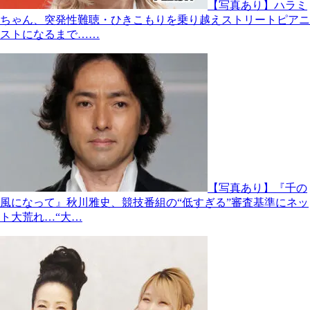
【写真あり】ハラミ
ちゃん、突発性難聴・ひきこもりを乗り越えストリートピアニ
ストになるまで……
【写真あり】『千の
風になって』秋川雅史、競技番組の“低すぎる”審査基準にネッ
ト大荒れ…“大…