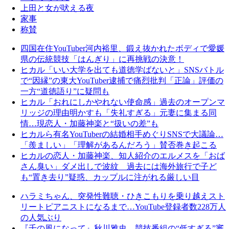
上田と女が吠える夜
家事
称賛
四国在住YouTuber河内裕里、鍛え抜かれたボディで愛媛
県の伝統競技「はんぎり」に再挑戦の決意！
ヒカル「いい大学を出ても道徳学ばないと」SNSバトル
で“因縁”の東大YouTuber逮捕で痛烈批判「正論」評価の
一方“道徳語り”に疑問も
ヒカル「おれにしかやれない使命感」過去のオープンマ
リッジの理由明かすも「失礼すぎる」元妻に集まる同
情…現恋人・加藤神楽と“扱いの差”も
ヒカルら有名YouTuberの結婚相手めぐりSNSで大議論…
「羨ましい」「理解があるんだろう」賛否巻き起こる
ヒカルの恋人・加藤神楽、知人紹介のエルメスを「おば
さん臭い」ダメ出しで波紋 過去には海外旅行で子ど
も“置き去り”疑惑、カップルに注がれる厳しい目
ハラミちゃん、突発性難聴・ひきこもりを乗り越えスト
リートピアニストになるまで…YouTube登録者数228万人
の人気ぶり
『千の風になって』秋川雅史、競技番組の“低すぎる”審