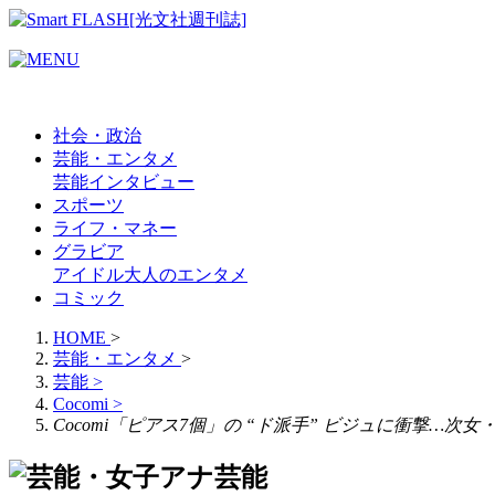
社会・政治
芸能・エンタメ
芸能
インタビュー
スポーツ
ライフ・マネー
グラビア
アイドル
大人のエンタメ
コミック
HOME
>
芸能・エンタメ
>
芸能
>
Cocomi
>
Cocomi「ピアス7個」の “ド派手” ビジュに衝撃…次女
芸能