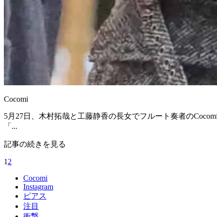
Cocomi
5月27日、木村拓哉と工藤静香の長女でフルート奏者のCocomiが
「...
記事の続きを見る
1
2
Cocomi
Instagram
ピアス
注目
衝撃