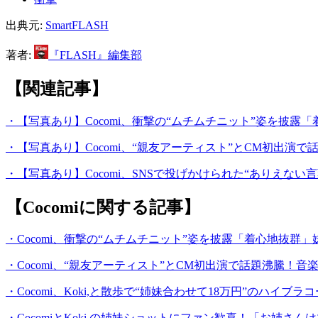
出典元:
SmartFLASH
著者:
『FLASH』編集部
【関連記事】
・【写真あり】Cocomi、衝撃の“ムチムチニット”姿を披
・【写真あり】Cocomi、“親友アーティスト”とCM初出
・【写真あり】Cocomi、SNSで投げかけられた“ありえな
【Cocomiに関する記事】
・Cocomi、衝撃の“ムチムチニット”姿を披露「着心地抜群
・Cocomi、“親友アーティスト”とCM初出演で話題沸騰
・Cocomi、Koki,と散歩で“姉妹合わせて18万円”のハ
・CocomiとKoki,の姉妹ショットにファン歓喜！「お姉