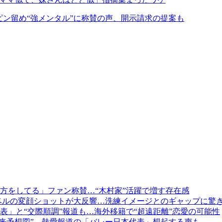
開しピン留め“強メンタル”に称賛の声、開示請求の提案も
方をしてる」ファン称賛…“木村家”活躍で増す存在感
 レベルの変顔ショットが大反響…洗練イメージとのギャップに驚
本代表」と“交際順調”報道も…海外移籍で“超遠距離”恋愛の可能性
 “将来予想図”…熱愛報道の「バレー日本代表」想起する声も