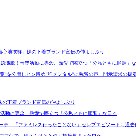
露「着心地抜群」妹の下着ブランド宣伝の仲よしぶり
演で話題沸騰！音楽活動に専念、熱愛で際立つ「公私ともに順調」
い言葉”を公開しピン留め“強メンタル”に称賛の声、開示請求の提
」妹の下着ブランド宣伝の仲よしぶり
！音楽活動に専念、熱愛で際立つ「公私ともに順調」な日々
イブラコーデ…「ファミレス行ったことない」セレブエピソードも過去
さんはママ似で、妹さんはとと似」指摘集まったワケ