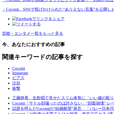
・Cocomi、SNSで投げかけられた“ありえない言葉”を公
芸能・エンタメ一覧をもっと見る
今、あなたにおすすめの記事
関連キーワードの記事を探す
Cocomi
Instagram
ピアス
注目
衝撃
工藤静香、生歌唱で見せたスリム体形に「いい歳の取り
Cocomi「サドル顔撮ったのは許さない」“顔面崩壊”
話題を呼んだCocomiの“結婚願望”発言 「バレー日
Cocomi「10年後は子育てもひと段落」発言で広がる