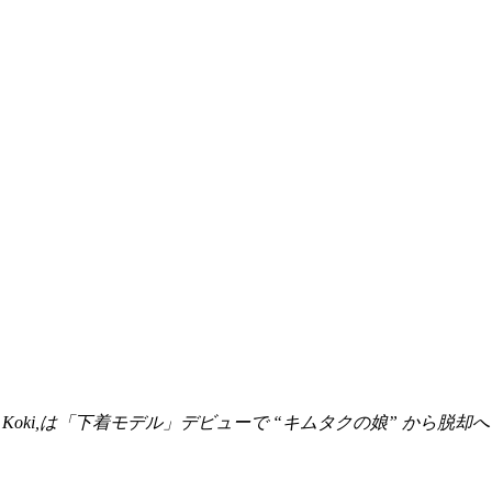
・Koki,は「下着モデル」デビューで “キムタクの娘” から脱却へ