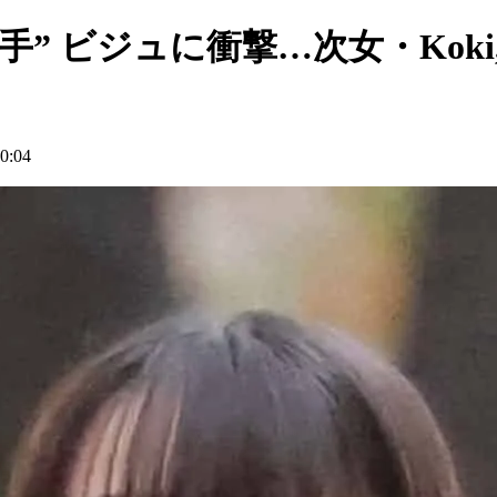
ド派手” ビジュに衝撃…次女・Ko
:04