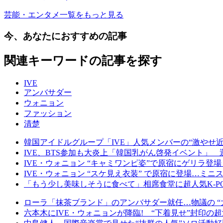
芸能・エンタメ一覧をもっと見る
今、あなたにおすすめの記事
関連キーワードの記事を探す
IVE
アンバサダー
ウォニョン
ファッション
清楚
韓国アイドルグループ「IVE」人気メンバーの“激やせ
IVE、BTS参加も大炎上「韓国乳がん啓発イベント」
IVE・ウォニョン “キャミワンピ姿”で原宿にゲリラ登
IVE・ウォニョン “スケ見え衣装” で原宿に登場…ミ
「もう少し美味しそうに食べて」相席食堂に超人気K-P
ローラ「抹茶ブランド」のアンバサダー就任…物議の “
六本木にIVE・ウォニョンが降臨! “下着見せ”封印