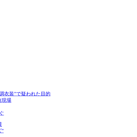
強調衣装”で疑われた目的
迫現場
ぐ
環
”