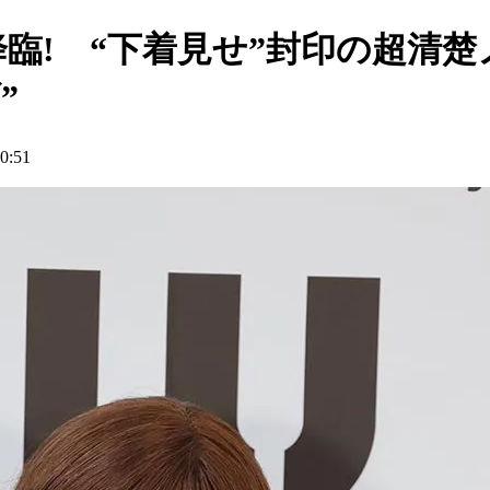
降臨! “下着見せ”封印の超清
”
:51