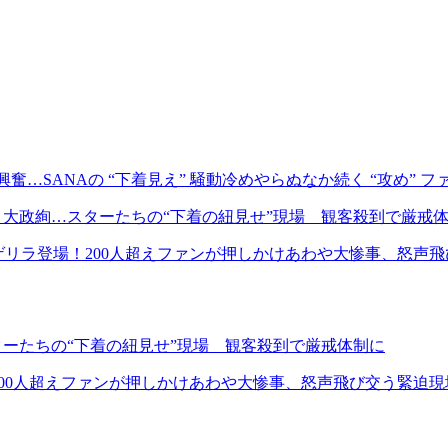
…SANAの “下着見え” 騒動冷めやらぬなか続く “攻め” フ
、大政絢…スターたちの“下着の紐見せ”現場 観客殺到で厳戒
にゲリラ登場！200人超えファンが押しかけあわや大惨事、怒声
ターたちの“下着の紐見せ”現場 観客殺到で厳戒体制に
！200人超えファンが押しかけあわや大惨事、怒声飛び交う緊迫現