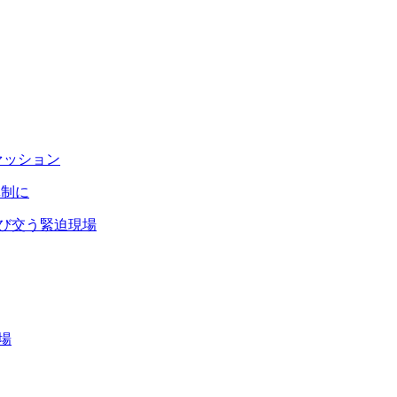
ァッション
体制に
飛び交う緊迫現場
場