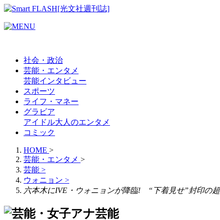
社会・政治
芸能・エンタメ
芸能
インタビュー
スポーツ
ライフ・マネー
グラビア
アイドル
大人のエンタメ
コミック
HOME
>
芸能・エンタメ
>
芸能
>
ウォニョン
>
六本木にIVE・ウォニョンが降臨! “下着見せ”封印
芸能