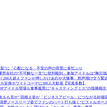
近影”に「心配になる」不安の声の背景に多忙ぶり
 運営会社の“不可解な一文”に批判殺到…参加アイドルは“胸元
場！200人超えファンが押しかけあわや大惨事、怒声飛び交う緊
ニスカ全身ホワイトコーデに300人大歓喜【写真多数】
OPアイドル登場も食事風景に“キャスティングミス”の指摘相次
太もも見せ” 田植え姿が「ビジネスアピール」につながる好循
の超清楚ノースリーブ姿でファンのハート打ち抜く“ピストルポーズ