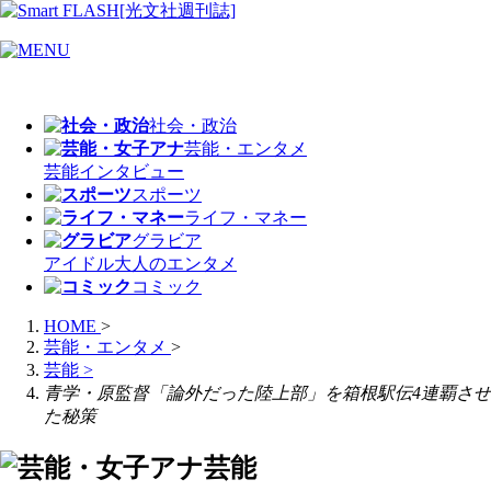
社会・政治
芸能・エンタメ
芸能
インタビュー
スポーツ
ライフ・マネー
グラビア
アイドル
大人のエンタメ
コミック
HOME
>
芸能・エンタメ
>
芸能
>
青学・原監督「論外だった陸上部」を箱根駅伝4連覇させ
た秘策
芸能