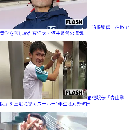
「箱根駅伝」往路で
青学を苦しめた東洋大・酒井監督の漢気
箱根駅伝「青山学
院」を三冠に導くスーパー1年生は元野球部