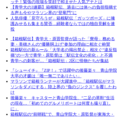
ッチ！緊張の現場を笑顔で和ませた人気アナとは
【青学大の3連覇】箱根駅伝、過去には体への負担指摘す
る声も今やマラソン界の“登竜門”に
人気俳優「見守ろうぜ」箱根駅伝「ガッツポーズ」に擁
護みせるも集まる賛否…経験者ならではの独自見解を連
投
【箱根駅伝】青学大・原晋監督が語った「寮母」務める
妻・美穂さんの“優勝胴上げ”参加の理由に相次ぐ称賛
箱根駅伝の新ルール「大学名の掲出禁止」相次ぐ“違反指
摘”の一方で青学・原監督は「駅伝文化の劣化」と不満
青学への刺客が…「箱根駅伝」2区に怪物たちが集結
『シューイチ』『ZIP！』で活躍中の後藤楽々 青山学院
大卒の才媛は「唯一無二でありたい」
マラソンで箱根ランナーが大躍進中…「箱根駅伝がマラ
ソンをダメにする」陸上界の “負のジンクス” を覆したわ
け
後藤楽々 キャスターと青山学院生、“二足の草鞋”生活
の現在…「初めてのグルメリポートは何度も撮り直し
に」
箱根駅伝の“前哨戦”で、青山学院大・原監督が東海大・