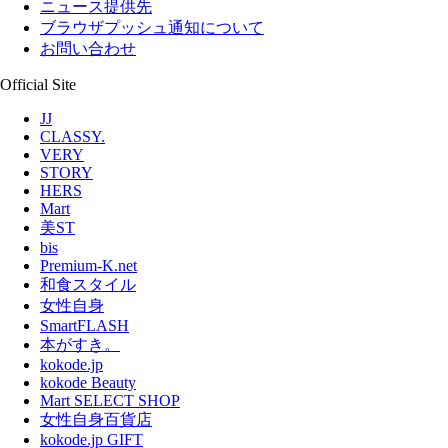
ニュース提供先
ブラウザプッシュ通知について
お問い合わせ
Official Site
JJ
CLASSY.
VERY
STORY
HERS
Mart
美ST
bis
Premium-K.net
和食スタイル
女性自身
SmartFLASH
本がすき。
kokode.jp
kokode Beauty
Mart SELECT SHOP
女性自身百貨店
kokode.jp GIFT