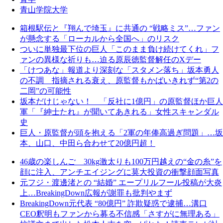
青山学院大学
箱根駅伝と『翔んで埼玉』に共通の “戦略ミス”…ファン
が懸念する「ローカルから全国へ」のリスク
ついに単独最下位の巨人「このまま負け続けてくれ」フ
ァンの異様な祈りも…迫る原辰徳監督解任のXデー
「けつあな」報道より深刻な「スタメン落ち」坂本勇人
の不調 指摘される衰え、原監督もかばいきれず“第2の
二岡”の可能性
坂本だけじゃない！ 「反社に1億円」の原監督ほか巨人
軍「『紳士たれ』が聞いてあきれる」女性スキャンダル
史
巨人・原監督が頭を抱える「2軍の年俸高過ぎ問題」…坂
本、山口、中田ら合わせて20億円超！
46歳の楽しんご 30kg激太りも100万円越えの“金の糸”を
顔に注入、アンチエイジングに莫大投資の衝撃顔面写真
元フジ・渡邊渚との “結婚” エープリルフール投稿が大炎
上…BreakingDown広報が謝罪も批判やまず
BreakingDown元代表 “80億円” 詐欺疑惑で逮捕…溝口
CEO釈明もファンから募る不信感「さすがに無理ある」