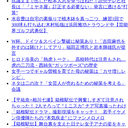
抗議文まで出した松本人志を突っぱねた！読売テレビ社
長は「『ミヤネ屋』訂正する必要ない」発言に透ける“打
算”
水谷豊は自宅の素振りで植木鉢を真っ二つ、練習1回で
300球も打ち込む木村拓哉は浜田雅功とラウンド中【芸能
界ゴルフ武勇伝】
W杯、ドイツ＆スペイン撃破に秘策あり！「吉田麻也を
外すのは賭けとしてアリ」福田正博氏と岩本輝雄氏が提
言
ヒロド歩美の「熱虎トーク」 高校時代は注意もされ…
虎の二刀流・西純矢“ガッツポーズ”の歴史
女手一つでギャル曽根を育てた母の秘策は「カサ増しレ
シピ」
ネタは二の次？「女芸人が売れるための秘策を考える」
会議
【平祐奈×相川七瀬】箱根駅伝で興奮しすぎて注意され
ちゃった！ 2人そろって “ミニスカ” チア写真撮ったわけ
「箱根駅伝ドラマ」撮影現場をキャッチ！ 若手イケメ
ン俳優陣たちの “本気疾走” にファンメロメロ
【箱根駅伝】舞台裏を支えた日テレ女子アナの姿をキャ