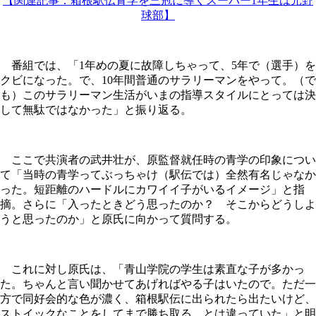
【関連記事：箱根駅伝青学を三冠に導くスーパー1年生は元野
球部】
番組では、「1年めの夏に故障しちゃって、5年で（選手）を
クビになった。で、10年間普通のサラリーマンをやって。（で
も）このサラリーマン生活がいまの指導スタイルにとっては決
して無駄ではなかった」と振り返る。
ここで共演者の武井壮が、原監督就任時の青学の印象につい
て「当時の青学ってぶっちゃけ（駅伝では）全然有名じゃなか
った。短距離のハードルにカワイイ子がいるイメージ」と指
摘。さらに「入ったときどう思ったのか？ そこからどうしよ
うと思ったのか」と原氏に向かって質問する。
これに対し原氏は、「青山学院の学生は素直な子が多かっ
た。ちゃんと言い聞かせてあげればやる子はいたので。ただ一
方で同好会的な色が濃く、箱根駅伝に出られたら出たいけど、
ストイックなことをしてまで勝ち取る、とは違っていた」と明