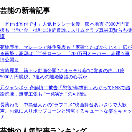
芸能の新着記事
「寄付は寄付です」人気セクシー女優、熊本地震で300万円支
援も「汚い金」批判に冷静反論…スリムクラブ真栄田賢らも擁
護
菊地亜美、マレーシア移住発表も「家建てたばかりじゃ」広が
る衝撃…豪邸は「半分ローン」「700万円オーバー」赤裸々事
情公開も
宮崎麗果、筋トレ動画公開も“ほっそり姿”に驚きの声…1億
5000万円脱税、3度めの離婚協議の心労か
元ジャンポケ 斉藤慎二被告「懲役7年求刑」めぐってSNSで議
論沸騰…無罪主張も “一発実刑” の可能性
長濱ねる 中島健人との“ラブコメ”映画舞台あいさつで大歓
声、お気に入りポップコーンと帰宅するキュートな姿をキャッ
チ！
芸能の人気記事ランキング