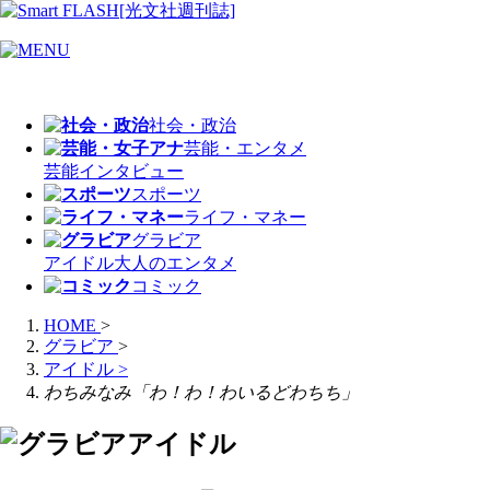
社会・政治
芸能・エンタメ
芸能
インタビュー
スポーツ
ライフ・マネー
グラビア
アイドル
大人のエンタメ
コミック
HOME
>
グラビア
>
アイドル
>
わちみなみ「わ！わ！わいるどわちち」
アイドル