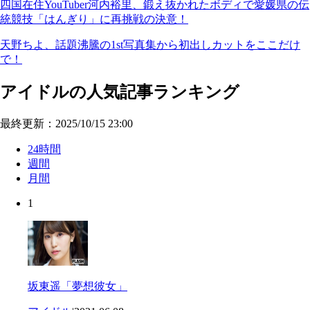
四国在住YouTuber河内裕里、鍛え抜かれたボディで愛媛県の伝
統競技「はんぎり」に再挑戦の決意！
天野ちよ、話題沸騰の1st写真集から初出しカットをここだけ
で！
アイドルの人気記事ランキング
最終更新：2025/10/15 23:00
24時間
週間
月間
1
坂東遥「夢想彼女」