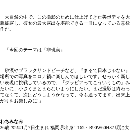
大自然の中で、この撮影のために仕上げてきた美ボディを大
胆披露し、彼女の最大露出を堪能できる一冊になっている意欲
作だ。
「今回のテーマは『非現実』
砂漠やブラックサンドビーチなど、『まるで日本じゃない』
場所での写真をコロナ禍に楽しんでほしいです。せっかく新し
い表現に挑戦しているので、『グラビアってこういうもの』み
たいに、小さくまとまらないようにしたい。まだ撮影は終わっ
てなくて、次はどうしようかなって、今も迷ってます。出来上
がりをお楽しみに!」
わちみなみ
26歳 `95年1月7日生まれ 福岡県出身 T165・B90W60H87 明治大