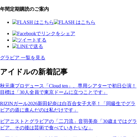
年間定期購読のご案内
グラビア 一覧を見る
アイドルの新着記事
秋元康プロデュース「Cloud ten」、専用シアターで初日公演！
目標は「30人全員で東京ドームに立つことです」
RIZINガール2026新田妃奈は白百合女子大卒！「同級生でグラ
ビアの道に進んだのは私だけです」
ピアニストとグラビアの「二刀流」音羽美奈「30歳まではグラ
ビア、その後は芸術で食べていきたいな」