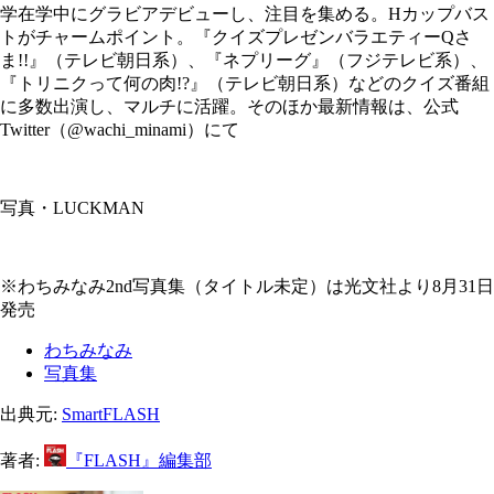
学在学中にグラビアデビューし、注目を集める。Hカップバス
トがチャームポイント。『クイズプレゼンバラエティーQさ
ま!!』（テレビ朝日系）、『ネプリーグ』（フジテレビ系）、
『トリニクって何の肉!?』（テレビ朝日系）などのクイズ番組
に多数出演し、マルチに活躍。そのほか最新情報は、公式
Twitter（@wachi_minami）にて
写真・LUCKMAN
※わちみなみ2nd写真集（タイトル未定）は光文社より8月31日
発売
わちみなみ
写真集
出典元:
SmartFLASH
著者:
『FLASH』編集部