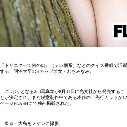
『トリニクって何の肉』（テレ朝系）などのクイズ番組で活躍
する、明治大卒のHカップ才女・わちみなみ。
2年ぶりとなる2nd写真集が8月31日に光文社から発売するこ
とが決定され、まだ鋭意制作中である本作の、先行カットが12
ページFLASHにて独占掲載された。
東京・大島をメインに撮影。