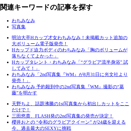
関連キーワードの記事を探す
わちみなみ
写真集
明治大卒Hカップ才女わちみなみ！未掲載カット追加の
大ボリューム電子版発売！
Hカップド迫力ボディのわちみなみ「胸のボリュームが
落ちなくてよかった」
Hカップタレント・わちみなみ「“グラビア流半身浴” 試
してみて！」
わちみなみ「2nd写真集『WM』が8月31日に光文社より
発売！」
わちみなみ 予約殺到中の2nd写真集『WM』撮影の“葛
藤”を明かす
天野ちよ、話題沸騰の1st写真集から初出しカットをここ
だけで！
三田悠貴、FLASH発の2nd写真集の発売が決定！
櫻井おとの “令和のグラビアクイーン” が24歳を迎える
今、過去最大のSEXYに挑戦