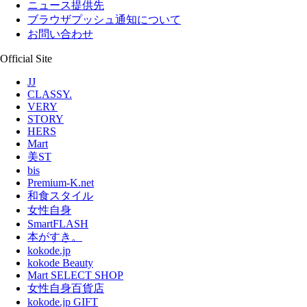
ニュース提供先
ブラウザプッシュ通知について
お問い合わせ
Official Site
JJ
CLASSY.
VERY
STORY
HERS
Mart
美ST
bis
Premium-K.net
和食スタイル
女性自身
SmartFLASH
本がすき。
kokode.jp
kokode Beauty
Mart SELECT SHOP
女性自身百貨店
kokode.jp GIFT