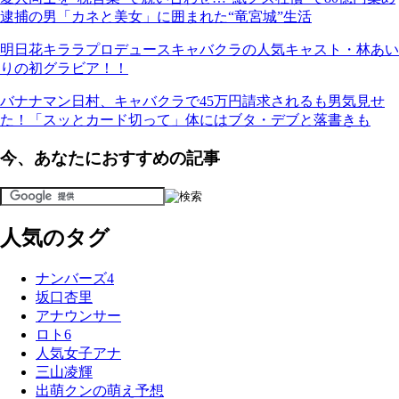
逮捕の男「カネと美女」に囲まれた“竜宮城”生活
明日花キララプロデュースキャバクラの人気キャスト・林あい
りの初グラビア！！
バナナマン日村、キャバクラで45万円請求されるも男気見せ
た！「スッとカード切って」体にはブタ・デブと落書きも
今、あなたにおすすめの記事
人気のタグ
ナンバーズ4
坂口杏里
アナウンサー
ロト6
人気女子アナ
三山凌輝
出萌クンの萌え予想