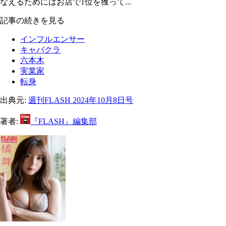
なえるためにはお店で1位を獲って...
記事の続きを見る
インフルエンサー
キャバクラ
六本木
実業家
転身
出典元:
週刊FLASH 2024年10月8日号
著者:
『FLASH』編集部