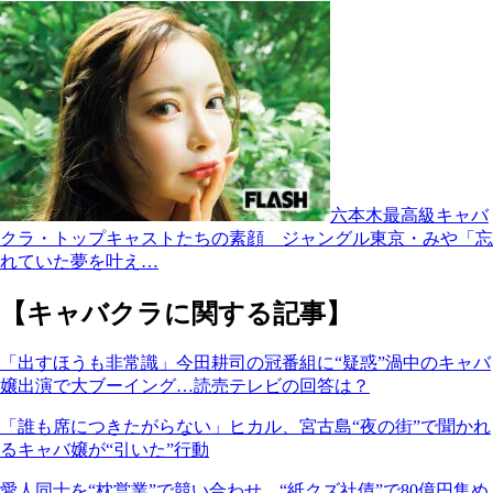
六本木最高級キャバ
クラ・トップキャストたちの素顔 ジャングル東京・みや「忘
れていた夢を叶え…
【キャバクラに関する記事】
「出すほうも非常識」今田耕司の冠番組に“疑惑”渦中のキャバ
嬢出演で大ブーイング…読売テレビの回答は？
「誰も席につきたがらない」ヒカル、宮古島“夜の街”で聞かれ
るキャバ嬢が“引いた”行動
愛人同士を“枕営業”で競い合わせ…“紙クズ社債”で80億円集め