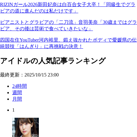
RIZINガール2026新田妃奈は白百合女子大卒！「同級生でグラ
ビアの道に進んだのは私だけです」
ピアニストとグラビアの「二刀流」音羽美奈「30歳まではグラ
ビア、その後は芸術で食べていきたいな」
四国在住YouTuber河内裕里、鍛え抜かれたボディで愛媛県の伝
統競技「はんぎり」に再挑戦の決意！
アイドルの人気記事ランキング
最終更新：2025/10/15 23:00
24時間
週間
月間
1