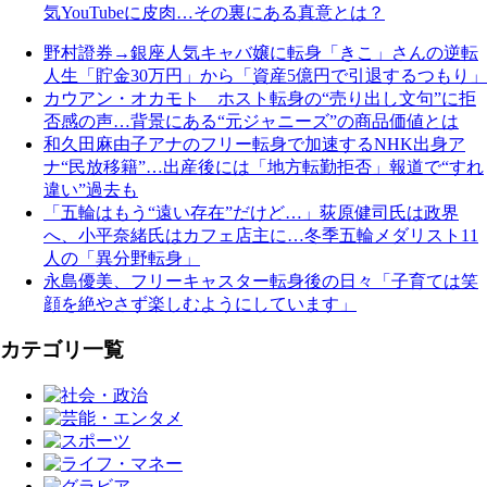
気YouTubeに皮肉…その裏にある真意とは？
野村證券→銀座人気キャバ嬢に転身「きこ」さんの逆転
人生「貯金30万円」から「資産5億円で引退するつもり」
カウアン・オカモト ホスト転身の“売り出し文句”に拒
否感の声…背景にある“元ジャニーズ”の商品価値とは
和久田麻由子アナのフリー転身で加速するNHK出身ア
ナ“民放移籍”…出産後には「地方転勤拒否」報道で“すれ
違い”過去も
「五輪はもう“遠い存在”だけど…」荻原健司氏は政界
へ、小平奈緒氏はカフェ店主に…冬季五輪メダリスト11
人の「異分野転身」
永島優美、フリーキャスター転身後の日々「子育ては笑
顔を絶やさず楽しむようにしています」
カテゴリ一覧