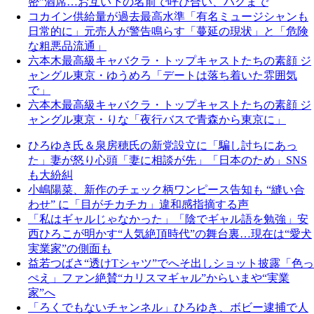
密”酒席…お互い下の名前で呼び合い、ハグまで
コカイン供給量が過去最高水準「有名ミュージシャンも
日常的に」元売人が警告鳴らす「蔓延の現状」と「危険
な粗悪品流通」
六本木最高級キャバクラ・トップキャストたちの素顔 ジ
ャングル東京・ゆうめろ「デートは落ち着いた雰囲気
で」
六本木最高級キャバクラ・トップキャストたちの素顔 ジ
ャングル東京・りな「夜行バスで青森から東京に」
ひろゆき氏＆泉房穂氏の新党設立に「騙し討ちにあっ
た」妻が怒り心頭「妻に相談が先」「日本のため」SNS
も大紛糾
小嶋陽菜、新作のチェック柄ワンピース告知も “縫い合
わせ” に「目がチカチカ」違和感指摘する声
「私はギャルじゃなかった」「陰でギャル語を勉強」安
西ひろこが明かす“人気絶頂時代”の舞台裏…現在は“愛犬
実業家”の側面も
益若つばさ“透けTシャツ”でへそ出しショット披露「色っ
ぺえ」ファン絶賛“カリスマギャル”からいまや“実業
家”へ
「ろくでもないチャンネル」ひろゆき、ボビー逮捕で人