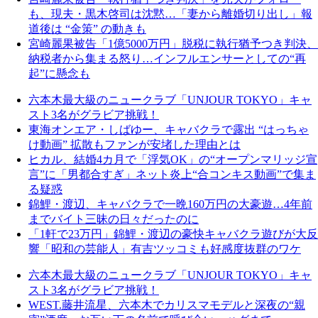
も、現夫・黒木啓司は沈黙…「妻から離婚切り出し」報
道後は “金策” の動きも
宮崎麗果被告「1億5000万円」脱税に執行猶予つき判決、
納税者から集まる怒り…インフルエンサーとしての“再
起”に懸念も
六本木最大級のニュークラブ「UNJOUR TOKYO」キャ
スト3名がグラビア挑戦！
東海オンエア・しばゆー、キャバクラで露出 “はっちゃ
け動画” 拡散もファンが安堵した理由とは
ヒカル、結婚4カ月で「浮気OK」の“オープンマリッジ宣
言”に「男都合すぎ」ネット炎上“合コンキス動画”で集ま
る疑惑
錦鯉・渡辺、キャバクラで一晩160万円の大豪遊…4年前
までバイト三昧の日々だったのに
「1軒で23万円」錦鯉・渡辺の豪快キャバクラ遊びが大反
響「昭和の芸能人」有吉ツッコミも好感度抜群のワケ
六本木最大級のニュークラブ「UNJOUR TOKYO」キャ
スト3名がグラビア挑戦！
WEST.藤井流星、六本木でカリスマモデルと深夜の“親