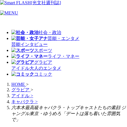
社会・政治
芸能・エンタメ
芸能
インタビュー
スポーツ
ライフ・マネー
グラビア
アイドル
大人のエンタメ
コミック
HOME
>
グラビア
>
アイドル
>
キャバクラ
>
六本木最高級キャバクラ・トップキャストたちの素顔 ジ
ャングル東京・ゆうめろ「デートは落ち着いた雰囲気
で」