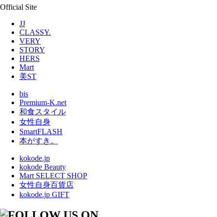
Official Site
JJ
CLASSY.
VERY
STORY
HERS
Mart
美ST
bis
Premium-K.net
和食スタイル
女性自身
SmartFLASH
本がすき。
kokode.jp
kokode Beauty
Mart SELECT SHOP
女性自身百貨店
kokode.jp GIFT