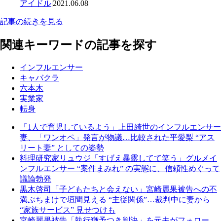
アイドル
|
2021.06.08
記事の続きを見る
関連キーワードの記事を探す
インフルエンサー
キャバクラ
六本木
実業家
転身
「1人で育児しているよう」上田綺世のインフルエンサー
妻、「ワンオペ」発言が物議…比較された平愛梨 “アス
リート妻” としての姿勢
料理研究家リュウジ「すげえ暴露してて笑う」グルメイ
ンフルエンサー “案件まみれ” の実態に、信頼性めぐって
議論勃発
黒木啓司「子どもたちと会えない」宮崎麗果被告への不
満ぶちまけで垣間見える “主従関係”…裁判中に妻から
“家族サービス” 見せつけも
宮崎麗果被告「執行猶予つき判決」を元夫がフォロー