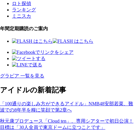
ロト探偵
ランキング
ミニスカ
年間定期購読のご案内
グラビア 一覧を見る
アイドルの新着記事
「100通りの楽しみ方ができるアイドル」NMB48安部若菜、難
波での8年半を糧に笑顔で第2章へ
秋元康プロデュース「Cloud ten」、専用シアターで初日公演！
目標は「30人全員で東京ドームに立つことです」