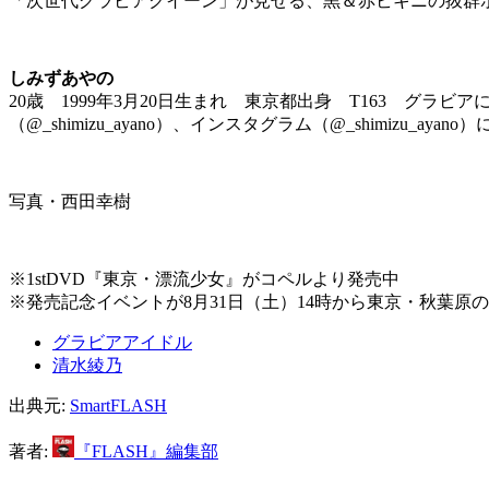
「次世代グラビアクイーン」が見せる、黒＆赤ビキニの抜群
しみずあやの
20歳 1999年3月20日生まれ 東京都出身 T163 グ
（@_shimizu_ayano）、インスタグラム（@_shimizu_ayano）
写真・西田幸樹
※1stDVD『東京・漂流少女』がコペルより発売中
※発売記念イベントが8月31日（土）14時から東京・秋葉原の
グラビアアイドル
清水綾乃
出典元:
SmartFLASH
著者:
『FLASH』編集部