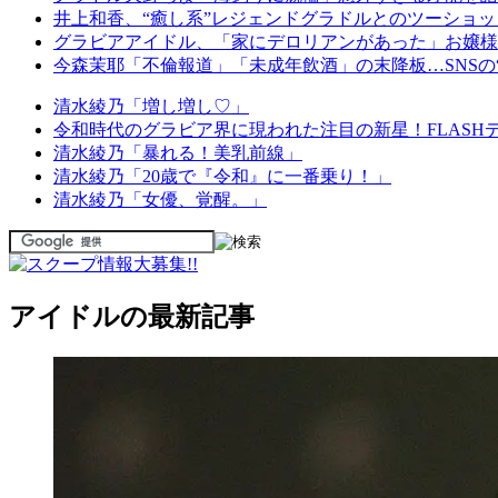
井上和香、“癒し系”レジェンドグラドルとのツーショッ
グラビアアイドル、「家にデロリアンがあった」お嬢様生
今森茉耶「不倫報道」「未成年飲酒」の末降板…SNSの
清水綾乃「増し増し♡」
令和時代のグラビア界に現われた注目の新星！FLASH
清水綾乃「暴れる！美乳前線」
清水綾乃「20歳で『令和』に一番乗り！」
清水綾乃「女優、覚醒。」
アイドルの最新記事