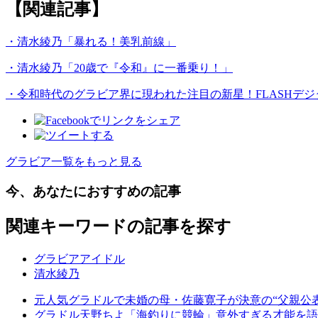
【関連記事】
・清水綾乃「暴れる！美乳前線」
・清水綾乃「20歳で『令和』に一番乗り！」
・令和時代のグラビア界に現われた注目の新星！FLASHデ
グラビア一覧をもっと見る
今、あなたにおすすめの記事
関連キーワードの記事を探す
グラビアアイドル
清水綾乃
元人気グラドルで未婚の母・佐藤寛子が決意の“父親公
グラドル天野ちよ「海釣りに競輪」意外すぎる才能を語