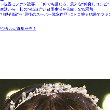
ト披露にファン歓喜…「何でも話せる」意外な“仲良しコンビ”
活から一転の“夜逃げ”超貧困生活を告白しSNS騒然
“痕跡削除”も“最後のスーパー戦隊作品”にドロ塗る結果でファ
デジタル写真集発売！