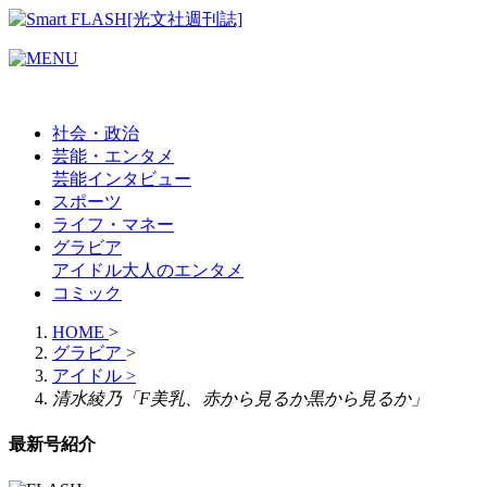
社会・政治
芸能・エンタメ
芸能
インタビュー
スポーツ
ライフ・マネー
グラビア
アイドル
大人のエンタメ
コミック
HOME
>
グラビア
>
アイドル
>
清水綾乃「F美乳、赤から見るか黒から見るか」
最新号紹介