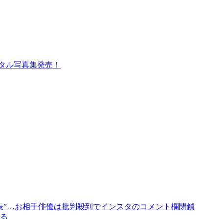
ジタル写真集発売！
表”…お相手俳優は批判殺到でインスタのコメント欄閉鎖
る