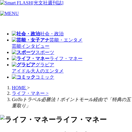
社会・政治
芸能・エンタメ
芸能
インタビュー
スポーツ
ライフ・マネー
グラビア
アイドル
大人のエンタメ
コミック
HOME
>
ライフ・マネー
>
GoToトラベル必勝法！ポイントモール経由で「特典の五
重取り」
ライフ・マネー