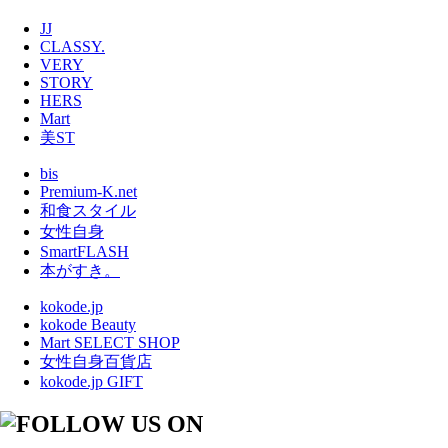
JJ
CLASSY.
VERY
STORY
HERS
Mart
美ST
bis
Premium-K.net
和食スタイル
女性自身
SmartFLASH
本がすき。
kokode.jp
kokode Beauty
Mart SELECT SHOP
女性自身百貨店
kokode.jp GIFT