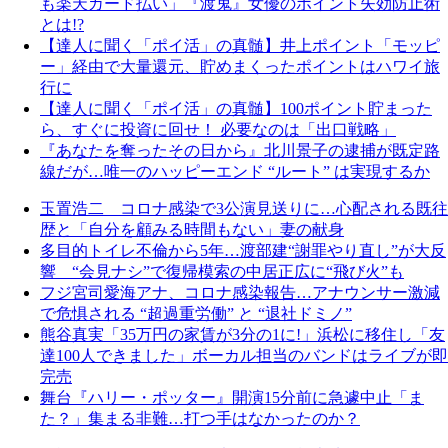
も楽天カード払い」『渡鬼』女優のポイント失効防止術
とは!?
【達人に聞く「ポイ活」の真髄】井上ポイント「モッピ
ー」経由で大量還元、貯めまくったポイントはハワイ旅
行に
【達人に聞く「ポイ活」の真髄】100ポイント貯まった
ら、すぐに投資に回せ！ 必要なのは「出口戦略」
『あなたを奪ったその日から』北川景子の逮捕が既定路
線だが…唯一のハッピーエンド “ルート” は実現するか
玉置浩二 コロナ感染で3公演見送りに…心配される既往
歴と「自分を顧みる時間もない」妻の献身
多目的トイレ不倫から5年…渡部建“謝罪やり直し”が大反
響 “会見ナシ”で復帰模索の中居正広に“飛び火”も
フジ宮司愛海アナ、コロナ感染報告…アナウンサー激減
で危惧される “超過重労働” と “退社ドミノ”
熊谷真実「35万円の家賃が3分の1に!」浜松に移住し「友
達100人できました」ボーカル担当のバンドはライブが即
完売
舞台『ハリー・ポッター』開演15分前に急遽中止「ま
た？」集まる非難…打つ手はなかったのか？