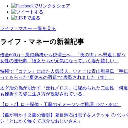
ライフ・マネー 一覧を見る
ライフ・マネーの新着記事
借金600万・風俗勤務から税理士へ…「夜の街」へ恩返し誓う
女性の逆転劇「彼女たちが元気になっていく姿が嬉しい」
特権で『コナン』に出た人気芸人、いとこは青山剛昌氏「手伝
ってもらった“夏休みの宿題”で表彰されました（笑）」
太宰治の孫が明かす『走れメロス』に秘められた二面性「何度
も挫折する姿に生き方が投影されている」
【ロト7】ロト探偵・工藤のイメージング推理（8/7・8/14）
【孫が明かす文豪の素顔】夏目漱石は息子をステッキでバシバ
シ「とにかく怖くて厄介なおじいさん」