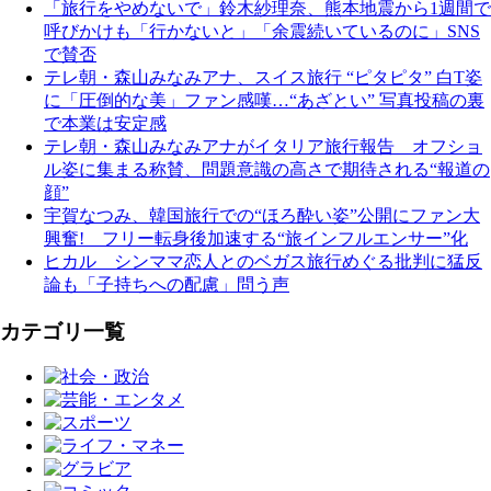
「旅行をやめないで」鈴木紗理奈、熊本地震から1週間で
呼びかけも「行かないと」「余震続いているのに」SNS
で賛否
テレ朝・森山みなみアナ、スイス旅行 “ピタピタ” 白T姿
に「圧倒的な美」ファン感嘆…“あざとい” 写真投稿の裏
で本業は安定感
テレ朝・森山みなみアナがイタリア旅行報告 オフショ
ル姿に集まる称賛、問題意識の高さで期待される“報道の
顔”
宇賀なつみ、韓国旅行での“ほろ酔い姿”公開にファン大
興奮! フリー転身後加速する“旅インフルエンサー”化
ヒカル シンママ恋人とのベガス旅行めぐる批判に猛反
論も「子持ちへの配慮」問う声
カテゴリ一覧