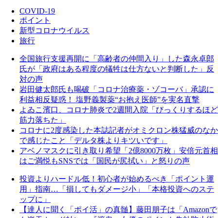
COVID-19
ポイント
新型コロナウイルス
旅行
全国旅行支援再開に「高齢者の仲間入り」した森永卓郎
氏が「政府はある程度の犠牲は仕方ないと判断した」反
対の声
岩田健太郎氏も喝破「コロナ治療薬・ゾコーバ」承認に
利益相反疑惑！ 塩野義製薬“お抱え医師”を実名直撃
よゐこ濱口、コロナ肺炎で2週間入院「びっくりするほど
筋力落ちた」
コロナに2度感染した本誌記者がオミクロン株猛威のなか
で感じたこと「デルタ株よりキツいです」
アベノマスクに引き取り希望「2億8000万枚」安倍元首相
はご満悦もSNSでは「国民が尻拭い」と怒りの声
投資よりハードル低！初心者が始めるべき「ポイント運
用」指南…「損してもダメージ小」「本格投資へのステ
ップに」
【達人に聞く「ポイ活」の真髄】藤田朋子は「Amazonで