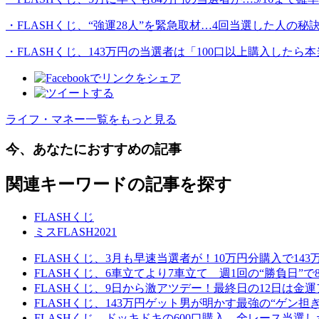
・FLASHくじ、“強運28人”を緊急取材…4回当選した人の秘訣
・FLASHくじ、143万円の当選者は「100口以上購入したら
ライフ・マネー一覧をもっと見る
今、あなたにおすすめの記事
関連キーワードの記事を探す
FLASHくじ
ミスFLASH2021
FLASHくじ、3月も早速当選者が！10万円分購入で14
FLASHくじ、6車立てより7車立て 週1回の“勝負日”で
FLASHくじ、9日から激アツデー！最終日の12日は金運
FLASHくじ、143万円ゲット男が明かす最強の“ゲン
FLASHくじ、ドッキドキの600口購入 全レース当選