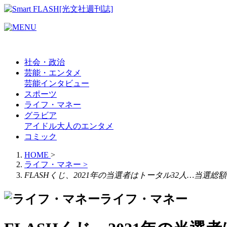
社会・政治
芸能・エンタメ
芸能
インタビュー
スポーツ
ライフ・マネー
グラビア
アイドル
大人のエンタメ
コミック
HOME
>
ライフ・マネー
>
FLASHくじ、2021年の当選者はトータル32人…当選総額
ライフ・マネー