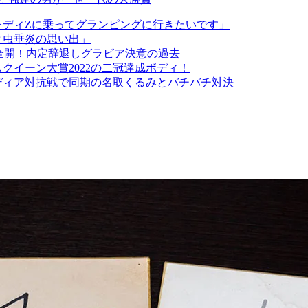
アレディZに乗ってグランピングに行きたいです」
トと虫垂炎の思い出」
シー全開！内定辞退しグラビア決意の過去
スクイーン大賞2022の二冠達成ボディ！
メディア対抗戦で同期の名取くるみとバチバチ対決