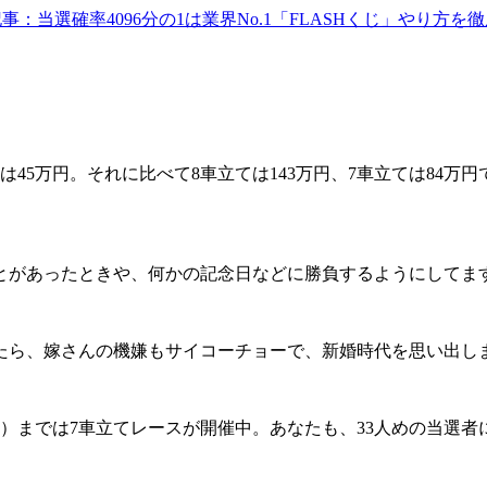
事：当選確率4096分の1は業界No.1「FLASHくじ」やり方を
45万円。それに比べて8車立ては143万円、7車立ては84万
。
があったときや、何かの記念日などに勝負するようにしてま
ら、嫁さんの機嫌もサイコーチョーで、新婚時代を思い出し
日（日）までは7車立てレースが開催中。あなたも、33人めの当選者