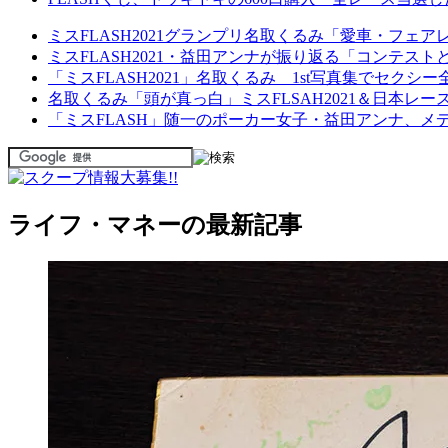
ミスFLASH2021グランプリ名取くるみ「愛車・フェ
ミスFLASH2021・益田アンナが振り返る「コンテス
「ミスFLASH2021」名取くるみ 1st写真集でセク
名取くるみ「頭が真っ白」ミスFLSAH2021＆日本レー
「ミスFLASH」随一のポーカー女子・益田アンナ、
ライフ・マネーの最新記事