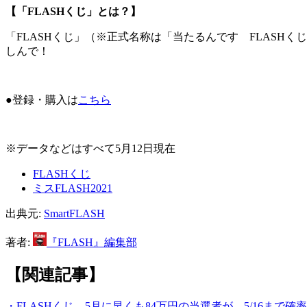
【「FLASHくじ」とは？】
「FLASHくじ」（※正式名称は「当たるんです FLASHく
しんで！
●登録・購入は
こちら
※データなどはすべて5月12日現在
FLASHくじ
ミスFLASH2021
出典元:
SmartFLASH
著者:
『FLASH』編集部
【関連記事】
・FLASHくじ、5月に早くも84万円の当選者が…5/16まで確