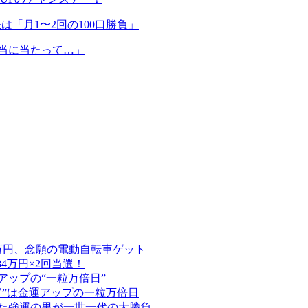
は「月1〜2回の100口勝負」
本当に当たって…」
3万円、念願の電動自転車ゲット
84万円×2回当選！
アップの“一粒万倍日”
担ぎ”は金運アップの一粒万倍日
した強運の男が一世一代の大勝負