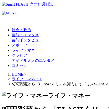
社会・政治
芸能・エンタメ
芸能
インタビュー
スポーツ
ライフ・マネー
グラビア
アイドル
大人のエンタメ
コミック
HOME
>
ライフ・マネー
>
町田彩菜から「FLASHくじ」を購入して「ミスFLASH2
ライフ・マネー