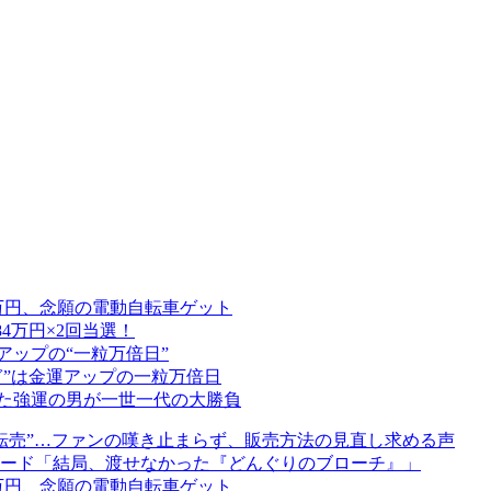
3万円、念願の電動自転車ゲット
84万円×2回当選！
アップの“一粒万倍日”
担ぎ”は金運アップの一粒万倍日
した強運の男が一世一代の大勝負
 “高額転売”…ファンの嘆き止まらず、販売方法の見直し求める声
ード「結局、渡せなかった『どんぐりのブローチ』」
3万円、念願の電動自転車ゲット