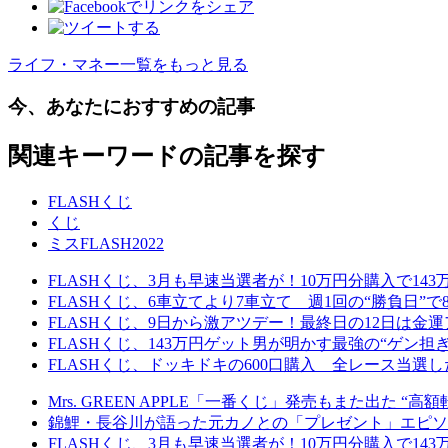
ライフ・マネー一覧をもっと見る
今、あなたにおすすめの記事
関連キーワードの記事を探す
FLASHくじ
くじ
ミスFLASH2022
FLASHくじ、3月も早速当選者が！10万円分購入で14
FLASHくじ、6車立てより7車立て 週1回の“勝負日”で
FLASHくじ、9日から激アツデー！最終日の12日は金運
FLASHくじ、143万円ゲット男が明かす最強の“ゲン
FLASHくじ、ドッキドキの600口購入 全レース当選
Mrs. GREEN APPLE「一番くじ」発売もまた出た
錦鯉・長谷川が語った元カノとの「プレゼント」エピソ
FLASHくじ、3月も早速当選者が！10万円分購入で14