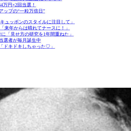
84万円×2回当選！
アップの“一粒万倍日”
ンキュッボンのスタイルに注目して」
れから「来年からは晴れてナースに！」
参考に「見せ方の研究を1年間重ねた」
の当選者が毎月誕生中
グ！「ドキドキしちゃった♡」