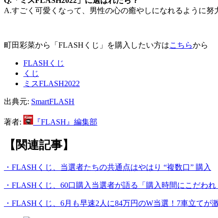
Q.「ミスFLASH2022」に選ばれたら？
A.すごく可愛くなって、男性の心の癒やしになれるように
町田彩菜から「FLASHくじ」を購入したい方は
こちら
から
FLASHくじ
くじ
ミスFLASH2022
出典元:
SmartFLASH
著者:
『FLASH』編集部
【関連記事】
・FLASHくじ、当選者たちの共通点はやはり “複数口” 購入
・FLASHくじ、60口購入当選者が語る「購入時間にこだわれ
・FLASHくじ、6月も早速2人に84万円のW当選！7車立てが