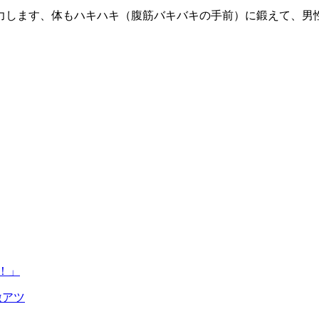
努力します、体もハキハキ（腹筋バキバキの手前）に鍛えて、男
！」
激アツ