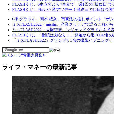
FLASHくじ、6車立てより7車立て 週1回の“勝負日”で
FLASHくじ、9日から激アツデー！最終日の12日は金運
G乳グラドル・岡本 杷奈、写真集の推しポイント「ボ
ミスFLASH2022・missha、卒業グラビアで語るこ
ミスFLASH2022・大塚杏奈 レジェンドグラドルを
FLASHくじ、「継続は力なり！」開始から延べ142名
「ミスFLASH2022」グランプリ3名の撮影ハプニン
ライフ・マネーの最新記事