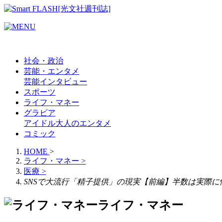
社会・政治
芸能・エンタメ
芸能
インタビュー
スポーツ
ライフ・マネー
グラビア
アイドル
大人のエンタメ
コミック
HOME
>
ライフ・マネー
>
医療
>
SNSで大流行「精子提供」の現実【前編】半数は実際に
ライフ・マネー