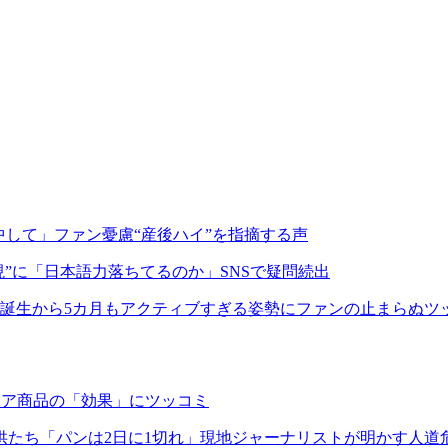
中して」ファン憂慮“産後ハイ”を指摘する声
現”に「日本語力落ちてるのか」SNSで疑問続出
子誕生から5カ月もアクティブすぎる姿勢にファンの止まらぬツ
ケア商品の「効果」にツッコミ
供たち「パンは2日に1切れ」現地ジャーナリストが明かす人道