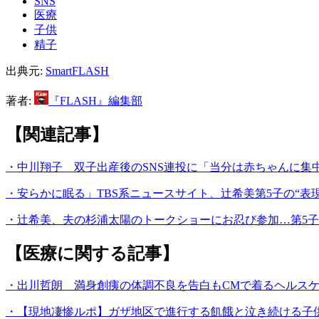
SNS
医療
子供
精子
出典元:
SmartFLASH
著者:
『FLASH』編集部
【関連記事】
・中川翔子 双子出産後のSNS連投に「当分は赤ちゃんに集
・安らかに眠る」TBS系ニュースサイト、辻希美第5子の“表
・辻希美、夫の杉浦太陽のトークショーにお忍び参加…第5
【医療に関する記事】
・出川哲朗 満身創痍の体調不良を告白もCMで着るヘルス
・【現地凄惨ルポ】ガザ地区で進行する飢餓と泣き続ける子