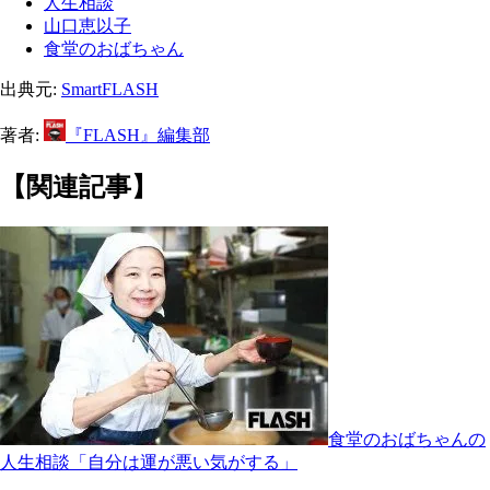
人生相談
山口恵以子
食堂のおばちゃん
出典元:
SmartFLASH
著者:
『FLASH』編集部
【関連記事】
食堂のおばちゃんの
人生相談「自分は運が悪い気がする」