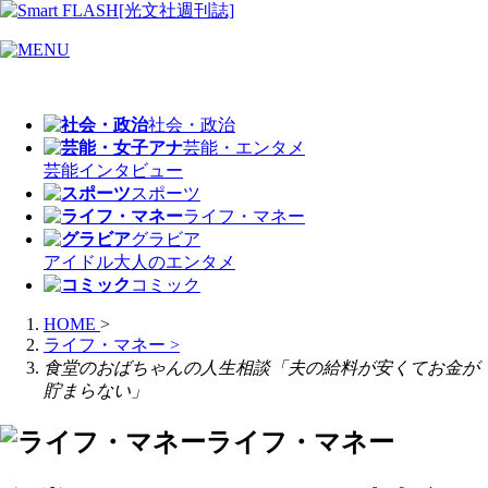
社会・政治
芸能・エンタメ
芸能
インタビュー
スポーツ
ライフ・マネー
グラビア
アイドル
大人のエンタメ
コミック
HOME
>
ライフ・マネー
>
食堂のおばちゃんの人生相談「夫の給料が安くてお金が
貯まらない」
ライフ・マネー