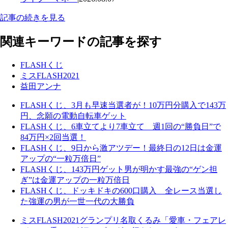
記事の続きを見る
関連キーワードの記事を探す
FLASHくじ
ミスFLASH2021
益田アンナ
FLASHくじ、3月も早速当選者が！10万円分購入で143万
円、念願の電動自転車ゲット
FLASHくじ、6車立てより7車立て 週1回の“勝負日”で
84万円×2回当選！
FLASHくじ、9日から激アツデー！最終日の12日は金運
アップの“一粒万倍日”
FLASHくじ、143万円ゲット男が明かす最強の“ゲン担
ぎ”は金運アップの一粒万倍日
FLASHくじ、ドッキドキの600口購入 全レース当選し
た強運の男が一世一代の大勝負
ミスFLASH2021グランプリ名取くるみ「愛車・フェアレ