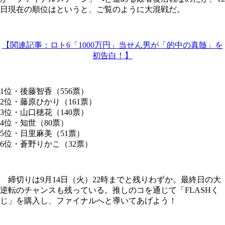
日現在の順位はというと、ご覧のように大混戦だ。
【関連記事：ロト6「1000万円」当せん男が「的中の真髄」を
初告白！】
1位・後藤智香（556票）
2位・藤原ひかり（161票）
3位・山口穂花（140票）
4位・知世（80票）
5位・日里麻美（51票）
6位・蒼野りかこ（32票）
締切りは9月14日（火）22時までと残りわずか。最終日の大
逆転のチャンスも残っている。推しのコを通じて「FLASHく
じ」を購入し、ファイナルへと導いてあげよう！