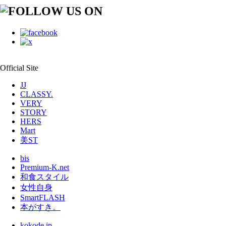
Official Site
JJ
CLASSY.
VERY
STORY
HERS
Mart
美ST
bis
Premium-K.net
和食スタイル
女性自身
SmartFLASH
本がすき。
kokode.jp