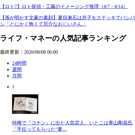
【ロト7】ロト探偵・工藤のイメージング推理（8/7・8/14）
【孫が明かす文豪の素顔】夏目漱石は息子をステッキでバシバ
シ「とにかく怖くて厄介なおじいさん」
ライフ・マネーの人気記事ランキング
最終更新：2026/08/08 06:00
24時間
週間
月間
1
特権で『コナン』に出た人気芸人、いとこは青山剛昌氏
「手伝ってもらった“夏…