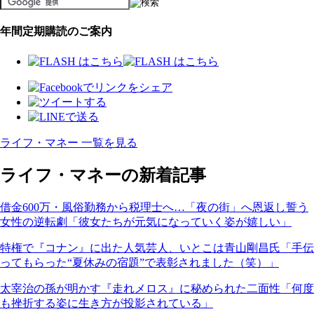
年間定期購読のご案内
ライフ・マネー 一覧を見る
ライフ・マネーの新着記事
借金600万・風俗勤務から税理士へ…「夜の街」へ恩返し誓う
女性の逆転劇「彼女たちが元気になっていく姿が嬉しい」
特権で『コナン』に出た人気芸人、いとこは青山剛昌氏「手伝
ってもらった“夏休みの宿題”で表彰されました（笑）」
太宰治の孫が明かす『走れメロス』に秘められた二面性「何度
も挫折する姿に生き方が投影されている」