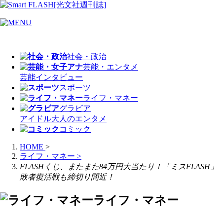
社会・政治
芸能・エンタメ
芸能
インタビュー
スポーツ
ライフ・マネー
グラビア
アイドル
大人のエンタメ
コミック
HOME
>
ライフ・マネー
>
FLASHくじ、またまた84万円大当たり！「ミスFLASH」
敗者復活戦も締切り間近！
ライフ・マネー