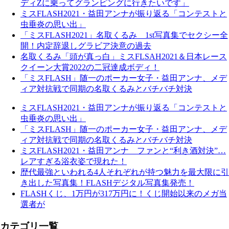
ディZに乗ってグランピングに行きたいです」
ミスFLASH2021・益田アンナが振り返る「コンテストと
虫垂炎の思い出」
「ミスFLASH2021」名取くるみ 1st写真集でセクシー全
開！内定辞退しグラビア決意の過去
名取くるみ「頭が真っ白」ミスFLSAH2021＆日本レース
クイーン大賞2022の二冠達成ボディ！
「ミスFLASH」随一のポーカー女子・益田アンナ、メデ
ィア対抗戦で同期の名取くるみとバチバチ対決
ミスFLASH2021・益田アンナが振り返る「コンテストと
虫垂炎の思い出」
「ミスFLASH」随一のポーカー女子・益田アンナ、メデ
ィア対抗戦で同期の名取くるみとバチバチ対決
ミスFLASH2021・益田アンナ ファンと“利き酒対決”…
レアすぎる浴衣姿で現れた！
歴代最強といわれる4人それぞれが持つ魅力を最大限に引
き出した写真集！FLASHデジタル写真集発売！
FLASHくじ、1万円が317万円に！くじ開始以来のメガ当
選者が
カテゴリ一覧