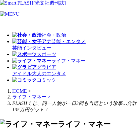
社会・政治
芸能・エンタメ
芸能
インタビュー
スポーツ
ライフ・マネー
グラビア
アイドル
大人のエンタメ
コミック
HOME
>
ライフ・マネー
>
FLASHくじ、同一人物が一日3回も当選という珍事…合計
135万円ゲット！
ライフ・マネー