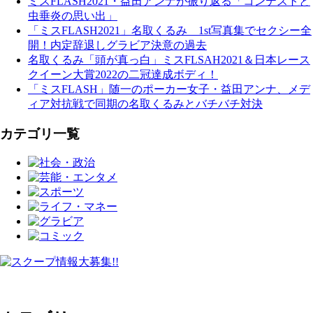
ミスFLASH2021・益田アンナが振り返る「コンテストと
虫垂炎の思い出」
「ミスFLASH2021」名取くるみ 1st写真集でセクシー全
開！内定辞退しグラビア決意の過去
名取くるみ「頭が真っ白」ミスFLSAH2021＆日本レース
クイーン大賞2022の二冠達成ボディ！
「ミスFLASH」随一のポーカー女子・益田アンナ、メデ
ィア対抗戦で同期の名取くるみとバチバチ対決
カテゴリ一覧