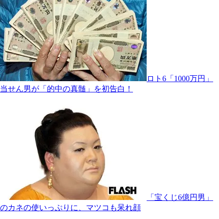
ロト6「1000万円」
当せん男が「的中の真髄」を初告白！
「宝くじ6億円男」
のカネの使いっぷりに、マツコも呆れ顔