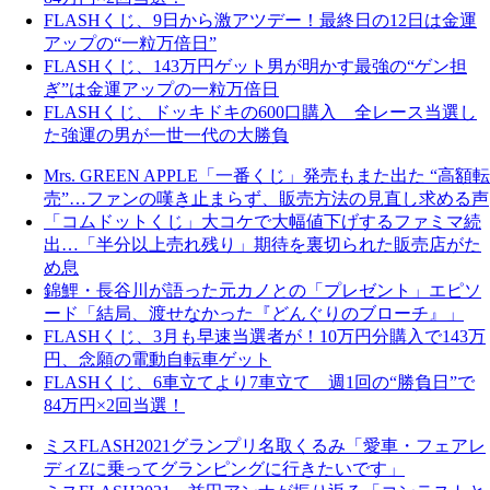
FLASHくじ、9日から激アツデー！最終日の12日は金運
アップの“一粒万倍日”
FLASHくじ、143万円ゲット男が明かす最強の“ゲン担
ぎ”は金運アップの一粒万倍日
FLASHくじ、ドッキドキの600口購入 全レース当選し
た強運の男が一世一代の大勝負
Mrs. GREEN APPLE「一番くじ」発売もまた出た “高額転
売”…ファンの嘆き止まらず、販売方法の見直し求める声
「コムドットくじ」大コケで大幅値下げするファミマ続
出…「半分以上売れ残り」期待を裏切られた販売店がた
め息
錦鯉・長谷川が語った元カノとの「プレゼント」エピソ
ード「結局、渡せなかった『どんぐりのブローチ』」
FLASHくじ、3月も早速当選者が！10万円分購入で143万
円、念願の電動自転車ゲット
FLASHくじ、6車立てより7車立て 週1回の“勝負日”で
84万円×2回当選！
ミスFLASH2021グランプリ名取くるみ「愛車・フェアレ
ディZに乗ってグランピングに行きたいです」