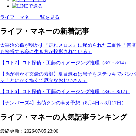
ライフ・マネー 一覧を見る
ライフ・マネーの新着記事
太宰治の孫が明かす『走れメロス』に秘められた二面性「何度
も挫折する姿に生き方が投影されている」
【ロト7】ロト探偵・工藤のイメージング推理（8/7・8/14）
【孫が明かす文豪の素顔】夏目漱石は息子をステッキでバシバ
シ「とにかく怖くて厄介なおじいさん」
【ロト6】ロト探偵・工藤のイメージング推理（8/6・ 8/17）
【ナンバーズ4】出萌クンの萌え予想（8月4日～8月17日）
ライフ・マネーの人気記事ランキング
最終更新：2026/07/05 23:00