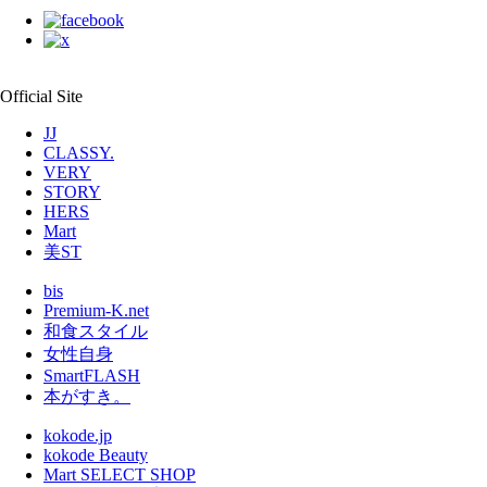
Official Site
JJ
CLASSY.
VERY
STORY
HERS
Mart
美ST
bis
Premium-K.net
和食スタイル
女性自身
SmartFLASH
本がすき。
kokode.jp
kokode Beauty
Mart SELECT SHOP