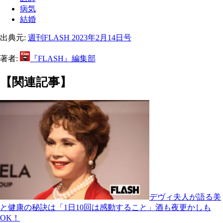
病気
結婚
出典元:
週刊FLASH 2023年2月14日号
著者:
『FLASH』編集部
【関連記事】
デヴィ夫人が語る美
と健康の秘訣は「1日10回は感動すること」酒も夜更かしも
OK！