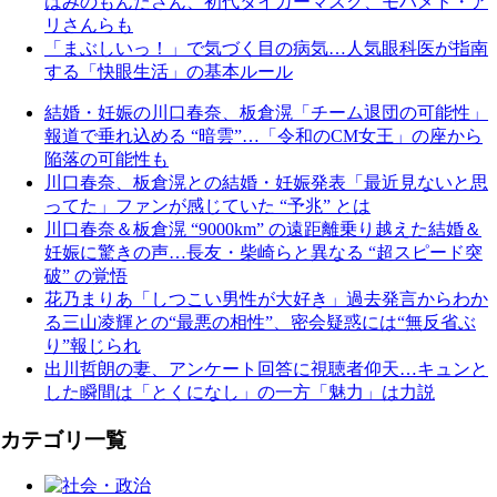
はみのもんたさん、初代タイガーマスク、モハメド・ア
リさんらも
「まぶしいっ！」で気づく目の病気…人気眼科医が指南
する「快眼生活」の基本ルール
結婚・妊娠の川口春奈、板倉滉「チーム退団の可能性」
報道で垂れ込める “暗雲”…「令和のCM女王」の座から
陥落の可能性も
川口春奈、板倉滉との結婚・妊娠発表「最近見ないと思
ってた」ファンが感じていた “予兆” とは
川口春奈＆板倉滉 “9000km” の遠距離乗り越えた結婚＆
妊娠に驚きの声…長友・柴崎らと異なる “超スピード突
破” の覚悟
花乃まりあ「しつこい男性が大好き」過去発言からわか
る三山凌輝との“最悪の相性”、密会疑惑には“無反省ぶ
り”報じられ
出川哲朗の妻、アンケート回答に視聴者仰天…キュンと
した瞬間は「とくになし」の一方「魅力」は力説
カテゴリ一覧