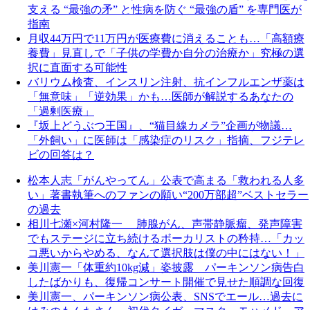
支える “最強の矛” と性病を防ぐ “最強の盾” を専門医が
指南
月収44万円で11万円が医療費に消えることも…「高額療
養費」見直しで「子供の学費か自分の治療か」究極の選
択に直面する可能性
バリウム検査、インスリン注射、抗インフルエンザ薬は
「無意味」「逆効果」かも…医師が解説するあなたの
「過剰医療」
『坂上どうぶつ王国』、“猫目線カメラ”企画が物議…
「外飼い」に医師は「感染症のリスク」指摘、フジテレ
ビの回答は？
松本人志「がんやってん」公表で高まる「救われる人多
い」著書執筆へのファンの願い“200万部超”ベストセラー
の過去
相川七瀬×河村隆一 肺腺がん、声帯静脈瘤、発声障害
でもステージに立ち続けるボーカリストの矜持…「カッ
コ悪いからやめる、なんて選択肢は僕の中にはない！」
美川憲一「体重約10kg減」姿披露 パーキンソン病告白
したばかりも、復帰コンサート開催で見せた順調な回復
美川憲一、パーキンソン病公表、SNSでエール…過去に