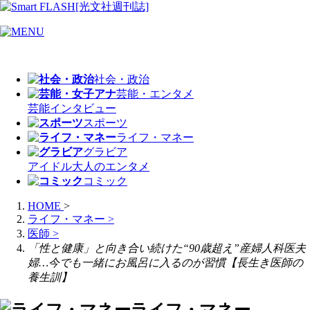
社会・政治
芸能・エンタメ
芸能
インタビュー
スポーツ
ライフ・マネー
グラビア
アイドル
大人のエンタメ
コミック
HOME
>
ライフ・マネー
>
医師
>
「性と健康」と向き合い続けた“90歳超え”産婦人科医夫
婦…今でも一緒にお風呂に入るのが習慣【長生き医師の
養生訓】
ライフ・マネー