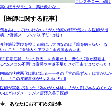
コレステロール値は
高いほうが長生き…薬は飲むな！
【医師に関する記事】
鵜呑みにしてはいけない「がん治療の都市伝説」を医師が指
摘…“野菜スープでがん予防”は嘘！
介護施設選びを控える前に…大切なのは「親を病人扱いしな
い」こと！“医師＆ケアマネ” 両親向き合い術
ED初期症状「5つの原因」を判定せよ…男性の7割が経験す
る“ムスコの不調”は疲労や刺激不足だけが理由ではなかった！
内臓の状態悪化は肌に出るーーその「首の黒ずみ」は胃がんか
も！「この皮膚変化がヤバい症状」8
医師が実名で語った「私のがん体験」抗がん剤で本をめくれな
いほどのダメージが／唐澤久美子医師
今、あなたにおすすめの記事