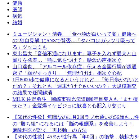
健康
医師
病気
結婚
ミュージシャン・清春、「食べ物が白いって変」健康へ
の“独自見解”にSNSで賛否…「タバコはガッツリ吸って
る」ツッコミも
東出昌大「音信不通になります」妻子を入れず愛犬と山
籠りを発表…「熊に気をつけて」懸念の声相次ぐ
山口達也、「アルコール依存症」伝える全国行脚が超過
密で「顔がすっきり」「無理だけは」相次ぐ心配
1日8000歩で健康になるというけれど…「毎日歩かないと
だめ？」それとも「週末だけでもいいの？」大規模調査
の結果で疑問解消
M!LK 佐野勇斗 岡崎市観光伝道師8年目突入も「また痩
せた？」金髪爆イケビジュに歓喜と心配入り交じり
【50代の性欲】無職なのに月2回ラブホ通いの56歳も…性
の “勝ち組” になるには「脳の報酬系」を改善しよう！
麻酔科医が説く「再起動」の方法
【50代の性欲】45％が性行為「年0回」の衝撃…勃起力を