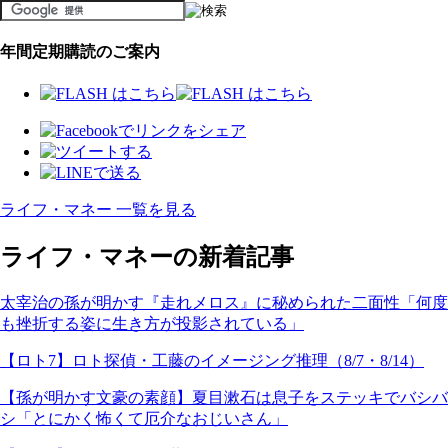
年間定期購読のご案内
ライフ・マネー 一覧を見る
ライフ・マネーの新着記事
太宰治の孫が明かす『走れメロス』に秘められた二面性「何度
も挫折する姿に生き方が投影されている」
【ロト7】ロト探偵・工藤のイメージング推理（8/7・8/14）
【孫が明かす文豪の素顔】夏目漱石は息子をステッキでバシバ
シ「とにかく怖くて厄介なおじいさん」