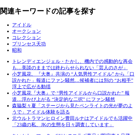
関連キーワードの記事を探す
アイドル
オークション
コレクション
プリンセス天功
昭和
トレンディエンジェル・たかし、機内での感動的な再会
も…美談のままでは終わらせられない「芸人のさが」
小芝風花、『大奥』共演の “人気男性アイドル” から「口
説かれた」報道にファン騒然…候補者には別の “お相手”
浮上で広がる動揺
小芝風花『大奥』で “男性アイドルから口説かれた” 報
道…浮かび上がる “決定的な二択” にファン騒然
森脇梨々夏「ステージから見たペンライトの光が夢のよ
うで」アイドル体験を語る
元ウルトラマンヒロイン豊田ルナはアイドルでも活躍中
「23歳の私、JKの生態を日々調査しています」