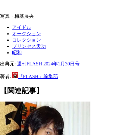
写真・梅基展央
アイドル
オークション
コレクション
プリンセス天功
昭和
出典元:
週刊FLASH 2024年1月30日号
著者:
『FLASH』編集部
【関連記事】