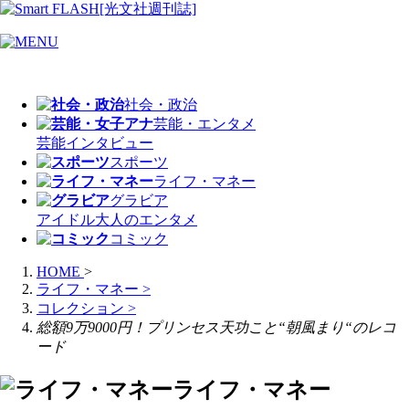
社会・政治
芸能・エンタメ
芸能
インタビュー
スポーツ
ライフ・マネー
グラビア
アイドル
大人のエンタメ
コミック
HOME
>
ライフ・マネー
>
コレクション
>
総額9万9000円！プリンセス天功こと“朝風まり“のレコ
ード
ライフ・マネー