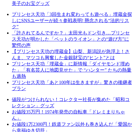
美子のお宝グッズ
プリンセス天功「3回生まれ変わっても遊べる」埋蔵金探
しにSNSユーザーが続々参戦表明! 懸念される“法的リス
ク”
「許されてるんですか？」太田光もドン引き…プリンセ
ス天功が明かした「ペットのライオン」との“遊び方”に
驚愕の声
【プリンセス天功の埋蔵金】山梨、新潟説が急浮上！さ
んま、マツコも興奮した金銀財宝の“ヒント”とは
プリンセス天功「埋蔵金」に新情報「ダイヤモンド埋め
た」「有名芸人に地図見せた」で “ハンター” たちの熱量
も過熱
プリンセス天功「あと100年は生きますが」驚きの後継者
プラン
値段がつけられない！コレクター社長が集めた「昭和コ
レクション」グッズ
お値段35万円！1974年発売の自転車「ドレミまりちゃ
ん」
お値段1万2300円！鉄道ファン以外も巻き込んだ「愛国か
ら幸福ゆき切符」