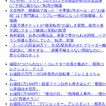
ちいかわ マック、GUとのコラボ商品が即完売＆品薄
に“子供に届かない”転売が物議
大谷翔平、開幕戦で放った「今季第1号ボール」の “お値
段” は？専門家は「リプレー検証になった付加価値」も
指摘
大阪万博チケットが“格安転売”の寂しき実態…前売り券
不調にスタッフ確保に苦戦の暗雲
有村架純「台本250冊出品」発覚で寄せられる同情…ベテ
ラン俳優も苦心していた「転売」対策
「たったの罰金40万？」犬3匹窒息死させたブリーダー略
式起訴に「軽すぎる」「身勝手極まりない理由なのに」
怒り心頭のネット
値段がつけられない！コレクター社長が集めた「昭和コ
レクション」グッズ
お値段35万円！1974年発売の自転車「ドレミまりちゃ
ん」
お値段1万2300円！鉄道ファン以外も巻き込んだ「愛国か
ら幸福ゆき切符」
お値段1万5000円！『復活の日』『熱海殺人事件』…懐か
しの“邦画チラシ”
お値段25万円！『TVジョッキー』アシスタント・相本久