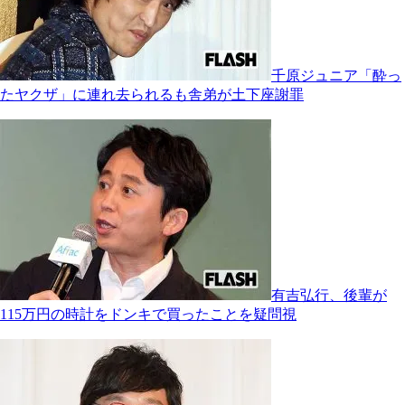
千原ジュニア「酔っ
たヤクザ」に連れ去られるも舎弟が土下座謝罪
有吉弘行、後輩が
115万円の時計をドンキで買ったことを疑問視