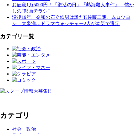
お値段1万5000円！『復活の日』『熱海殺人事件』…懐か
しの“邦画チラシ”
没後19年、令和の石立鉄男は誰だ!?佐藤二朗、ムロツヨ
シ、大泉洋…ドラマウォッチャー2人が本気で選定
カテゴリ一覧
カテゴリ
社会・政治