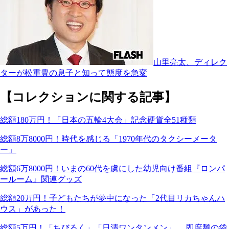
山里亮太、ディレク
ターが松重豊の息子と知って態度を急変
【コレクションに関する記事】
総額180万円！「日本の五輪4大会」記念硬貨全51種類
総額8万8000円！時代を感じる「1970年代のタクシーメータ
ー」
総額6万8000円！いまの60代を虜にした幼児向け番組『ロンパ
ールーム』関連グッズ
総額20万円！子どもたちが夢中になった「2代目リカちゃんハ
ウス」があった！
総額5万円！「ちびろく」「日清ワンタンメン」… 即席麺の袋