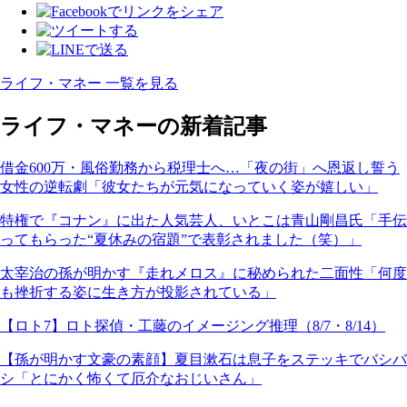
ライフ・マネー 一覧を見る
ライフ・マネーの新着記事
借金600万・風俗勤務から税理士へ…「夜の街」へ恩返し誓う
女性の逆転劇「彼女たちが元気になっていく姿が嬉しい」
特権で『コナン』に出た人気芸人、いとこは青山剛昌氏「手伝
ってもらった“夏休みの宿題”で表彰されました（笑）」
太宰治の孫が明かす『走れメロス』に秘められた二面性「何度
も挫折する姿に生き方が投影されている」
【ロト7】ロト探偵・工藤のイメージング推理（8/7・8/14）
【孫が明かす文豪の素顔】夏目漱石は息子をステッキでバシバ
シ「とにかく怖くて厄介なおじいさん」