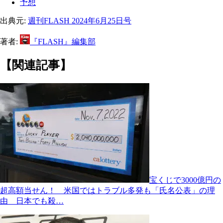
予想
出典元:
週刊FLASH 2024年6月25日号
著者:
『FLASH』編集部
【関連記事】
宝くじで3000億円の
超高額当せん！ 米国ではトラブル多発も「氏名公表」の理
由 日本でも殺…