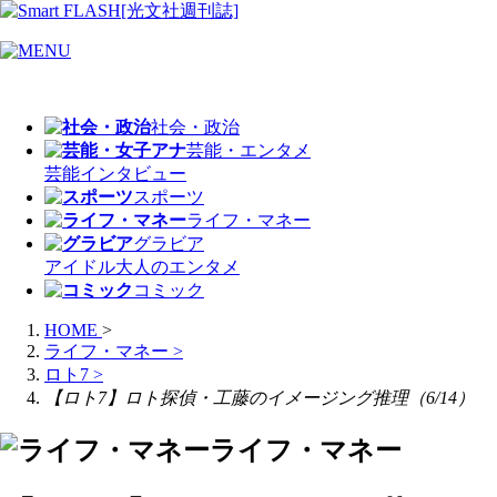
社会・政治
芸能・エンタメ
芸能
インタビュー
スポーツ
ライフ・マネー
グラビア
アイドル
大人のエンタメ
コミック
HOME
>
ライフ・マネー
>
ロト7
>
【ロト7】ロト探偵・工藤のイメージング推理（6/14）
ライフ・マネー