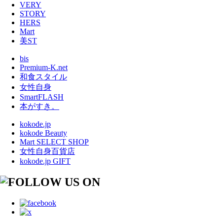
VERY
STORY
HERS
Mart
美ST
bis
Premium-K.net
和食スタイル
女性自身
SmartFLASH
本がすき。
kokode.jp
kokode Beauty
Mart SELECT SHOP
女性自身百貨店
kokode.jp GIFT