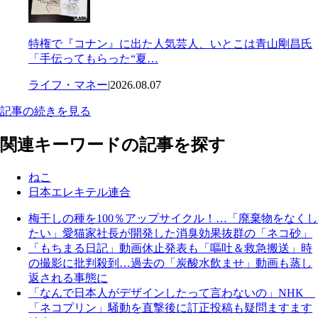
特権で『コナン』に出た人気芸人、いとこは青山剛昌氏
「手伝ってもらった“夏…
ライフ・マネー
|
2026.08.07
記事の続きを見る
関連キーワードの記事を探す
ねこ
日本エレキテル連合
梅干しの種を100％アップサイクル！…「廃棄物をなくし
たい」愛猫家社長が開発した消臭効果抜群の「ネコ砂」
「もちまる日記」動画休止発表も「嘔吐＆救急搬送」時
の撮影に批判殺到…過去の「炭酸水飲ませ」動画も蒸し
返される事態に
「なんで日本人がデザインしたって言わないの」NHK
「ネコプリン」騒動を直撃後に訂正投稿も疑問ますます