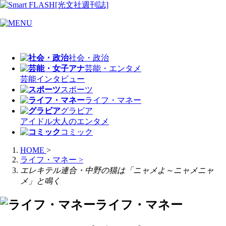
社会・政治
芸能・エンタメ
芸能
インタビュー
スポーツ
ライフ・マネー
グラビア
アイドル
大人のエンタメ
コミック
HOME
>
ライフ・マネー
>
エレキテル連合・中野の猫は「ニャメよ～ニャメニャ
メ」と鳴く
ライフ・マネー