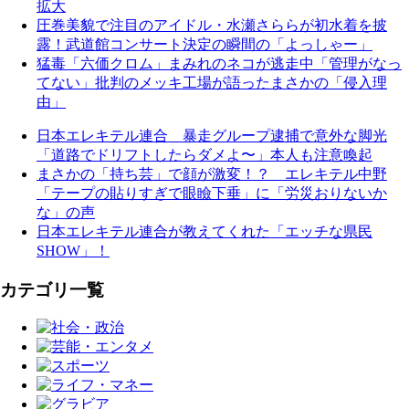
拡大
圧巻美貌で注目のアイドル・水瀬さららが初水着を披
露！武道館コンサート決定の瞬間の「よっしゃー」
猛毒「六価クロム」まみれのネコが逃走中「管理がなっ
てない」批判のメッキ工場が語ったまさかの「侵入理
由」
日本エレキテル連合 暴走グループ逮捕で意外な脚光
「道路でドリフトしたらダメよ〜」本人も注意喚起
まさかの「持ち芸」で顔が激変！？ エレキテル中野
「テープの貼りすぎで眼瞼下垂」に「労災おりないか
な」の声
日本エレキテル連合が教えてくれた「エッチな県民
SHOW」！
カテゴリ一覧