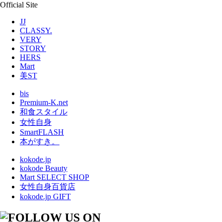
Official Site
JJ
CLASSY.
VERY
STORY
HERS
Mart
美ST
bis
Premium-K.net
和食スタイル
女性自身
SmartFLASH
本がすき。
kokode.jp
kokode Beauty
Mart SELECT SHOP
女性自身百貨店
kokode.jp GIFT