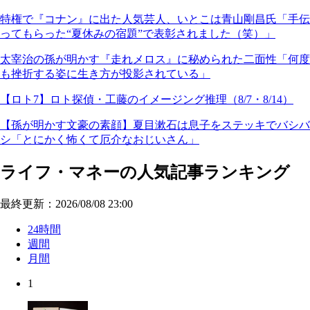
特権で『コナン』に出た人気芸人、いとこは青山剛昌氏「手伝
ってもらった“夏休みの宿題”で表彰されました（笑）」
太宰治の孫が明かす『走れメロス』に秘められた二面性「何度
も挫折する姿に生き方が投影されている」
【ロト7】ロト探偵・工藤のイメージング推理（8/7・8/14）
【孫が明かす文豪の素顔】夏目漱石は息子をステッキでバシバ
シ「とにかく怖くて厄介なおじいさん」
ライフ・マネーの人気記事ランキング
最終更新：2026/08/08 23:00
24時間
週間
月間
1