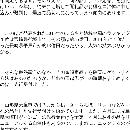
年間足りるはず。そのうえで、『旬の品』、『限定品』を狙え
ばいい。今年は、従来にも増して返礼品がお得な自治体に申し
込みが殺到し、爆速で品切れになってしまう傾向にあります」
このほど発表された2015年のふるさと納税金額のランキング
１位は宮崎県都城市で、その額は約35億円。2014 年に１位だ
った長崎県平戸市が約13億円だったから、人気の拡大ぶりがわ
かる。
そんな過熱競争のなか、「旬＆限定品」を確実にゲットする
方法はあるのだろうか。前出の玉越氏がこの時期おすすめする
のは「先行受付け」だ。
「山形県天童市では３月から桃、さくらんぼ、リンゴなどをお
礼の品とした先行受付けを始めています。また、４月に鹿児島
県大崎町がマンゴーの先行受付けを予定。４月にお礼の品をリ
ニューアルする自治体もあるので、こまめにチェックするのが
おすすめです」