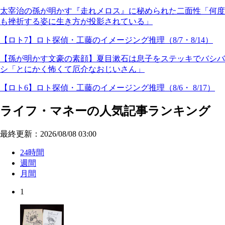
太宰治の孫が明かす『走れメロス』に秘められた二面性「何度
も挫折する姿に生き方が投影されている」
【ロト7】ロト探偵・工藤のイメージング推理（8/7・8/14）
【孫が明かす文豪の素顔】夏目漱石は息子をステッキでバシバ
シ「とにかく怖くて厄介なおじいさん」
【ロト6】ロト探偵・工藤のイメージング推理（8/6・ 8/17）
ライフ・マネーの人気記事ランキング
最終更新：2026/08/08 03:00
24時間
週間
月間
1