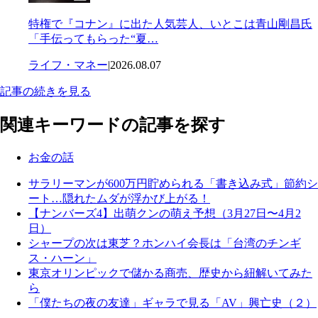
特権で『コナン』に出た人気芸人、いとこは青山剛昌氏
「手伝ってもらった“夏…
ライフ・マネー
|
2026.08.07
記事の続きを見る
関連キーワードの記事を探す
お金の話
サラリーマンが600万円貯められる「書き込み式」節約シ
ート…隠れたムダが浮かび上がる！
【ナンバーズ4】出萌クンの萌え予想（3月27日〜4月2
日）
シャープの次は東芝？ホンハイ会長は「台湾のチンギ
ス・ハーン」
東京オリンピックで儲かる商売、歴史から紐解いてみた
ら
「僕たちの夜の友達」ギャラで見る「AV」興亡史（２）