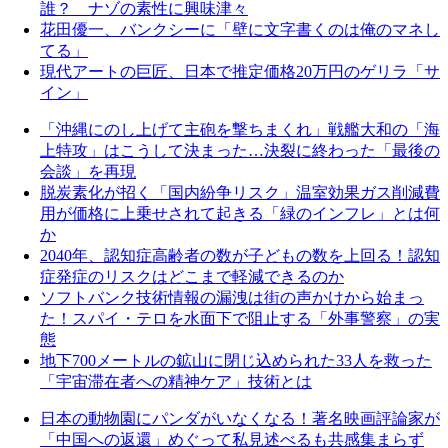
誰？ ナゾの素性に興味津々
花田優一、バンクシーに「壁に文字書くのは俺のマネし
てる」
現代アートの巨匠、日本で推定価格20万円のゲリラ「サ
イン」
「沖縄にのし上げて主砲を撃ちまくれ」戦艦大和の「海
上特攻」はこうして決まった…決裂に終わった「最後の
会談」を再現
脱炭素化が招く「国内紛争リスク」温室効果ガス削減費
用が価格に上乗せされて起きる「緑のインフレ」とは何
か
2040年、認知症高齢者の数が子どもの数を上回る！認知
症発症のリスクはどこまで軽減できるのか
ソフトバンク技術情報の漏洩は街の声かけから始まっ
た！スパイ・テロを水面下で阻止する「外事警察」の実
態
地下700メートルの鉱山に閉じ込められた33人を救った
「宇宙滞在者への精神ケア」技術とは
日本の動物園にパンダがいなくなる！著名映画評論家が
「中国への返還」めぐって私見述べるも共感集まらず