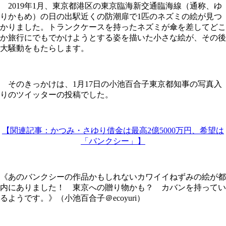
2019年1月、東京都港区の東京臨海新交通臨海線（通称、ゆ
りかもめ）の日の出駅近くの防潮扉で1匹のネズミの絵が見つ
かりました。トランクケースを持ったネズミが傘を差してどこ
か旅行にでもでかけようとする姿を描いた小さな絵が、その後
大騒動をもたらします。
そのきっかけは、1月17日の小池百合子東京都知事の写真入
りのツイッターの投稿でした。
【関連記事：かつみ・さゆり借金は最高2億5000万円、希望は
「バンクシー」】
《あのバンクシーの作品かもしれないカワイイねずみの絵が都
内にありました！ 東京への贈り物かも？ カバンを持ってい
るようです。》（小池百合子＠ecoyuri）