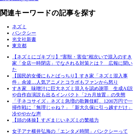
関連キーワードの記事を探す
ネズミ
バンクシー
光文社新書
東京都
【ネズミにゴキブリ】“害獣・害虫”相次いで混入のすき
家「全店一時閉店」でなされる対策とは？ 広報に聞い
た
【国民的女優にもとばっちり】すき家「ネズミ混入事
件」余波…人気アニメとコラボもファンから怒り
すき家 味噌汁に巨大ネズミ混入を認め謝罪 生成AI説
や自作自演説も出るインパクト「2カ月放置」の失態
「子ネコサイズ」ネズミ急増の歌舞伎町、1200万円で一
掃作戦に「無理じゃね？」「新大久保に引っ越すだけ」
冷ややかな声
【頭の体操】すざまじいネズミの繁殖力
女子アナ横井弘海の「エンタメ時間」バンクシーって