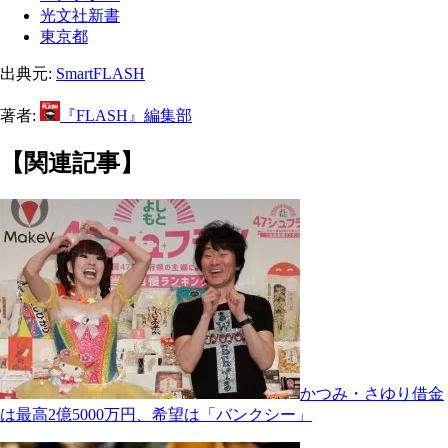
光文社新書
東京都
出典元:
SmartFLASH
著者:
『FLASH』編集部
【関連記事】
かつみ・さゆり借金
は最高2億5000万円、希望は「バンクシー」