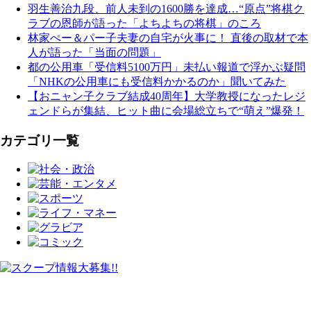
羽生善治九段、前人未到の1600勝を達成…“原点”将棋ク
ラブの恩師が語った「よちよちの将棋」のころ
林家ぺー＆パー子夫妻の自宅が火事に！ 直後の取材で本
人が語った「当面の問題」
都の公用車「受信料5100万円」未払い報道で浮かぶ疑問
「NHKの公用車にも受信料かかるのか」聞いてみた
【おニャン子クラブ結成40周年】大学教授になったレジ
ェンドらが集結、ヒット曲に会場総立ちで“萌え”爆発！
カテゴリ一覧