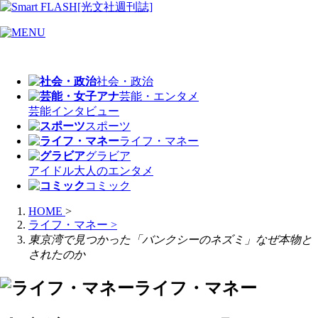
社会・政治
芸能・エンタメ
芸能
インタビュー
スポーツ
ライフ・マネー
グラビア
アイドル
大人のエンタメ
コミック
HOME
>
ライフ・マネー
>
東京湾で見つかった「バンクシーのネズミ」なぜ本物と
されたのか
ライフ・マネー