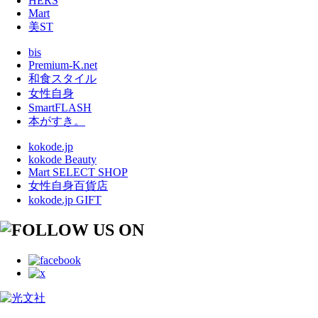
HERS
Mart
美ST
bis
Premium-K.net
和食スタイル
女性自身
SmartFLASH
本がすき。
kokode.jp
kokode Beauty
Mart SELECT SHOP
女性自身百貨店
kokode.jp GIFT