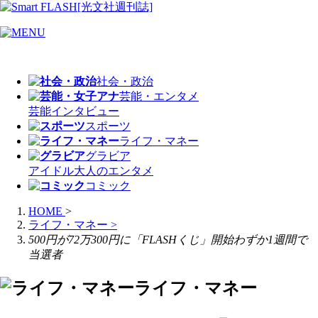
社会・政治
芸能・エンタメ
芸能
インタビュー
スポーツ
ライフ・マネー
グラビア
アイドル
大人のエンタメ
コミック
HOME
>
ライフ・マネー
>
500円が72万300円に「FLASHくじ」開始わずか1週間で
当選者
ライフ・マネー