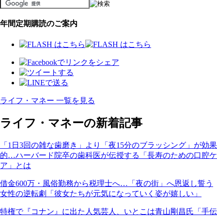
年間定期購読のご案内
ライフ・マネー 一覧を見る
ライフ・マネーの新着記事
「1日3回の雑な歯磨き」より「夜15分のブラッシング」が効果
的…ハーバード院卒の歯科医が伝授する「長寿のための口腔ケ
ア」とは
借金600万・風俗勤務から税理士へ…「夜の街」へ恩返し誓う
女性の逆転劇「彼女たちが元気になっていく姿が嬉しい」
特権で『コナン』に出た人気芸人、いとこは青山剛昌氏「手伝