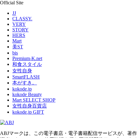
Official Site
JJ
CLASSY.
VERY
STORY
HERS
Mart
美ST
bis
Premium-K.net
和食スタイル
女性自身
SmartFLASH
本がすき。
kokode.jp
kokode Beauty
Mart SELECT SHOP
女性自身百貨店
kokode.jp GIFT
ABJマークは、この電子書店・電子書籍配信サービスが、著作