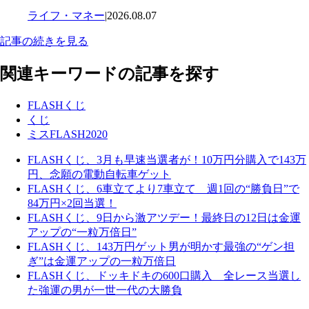
ライフ・マネー
|
2026.08.07
記事の続きを見る
関連キーワードの記事を探す
FLASHくじ
くじ
ミスFLASH2020
FLASHくじ、3月も早速当選者が！10万円分購入で143万
円、念願の電動自転車ゲット
FLASHくじ、6車立てより7車立て 週1回の“勝負日”で
84万円×2回当選！
FLASHくじ、9日から激アツデー！最終日の12日は金運
アップの“一粒万倍日”
FLASHくじ、143万円ゲット男が明かす最強の“ゲン担
ぎ”は金運アップの一粒万倍日
FLASHくじ、ドッキドキの600口購入 全レース当選し
た強運の男が一世一代の大勝負