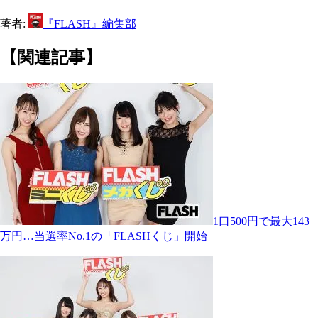
著者:
『FLASH』編集部
【関連記事】
1口500円で最大143
万円…当選率No.1の「FLASHくじ」開始