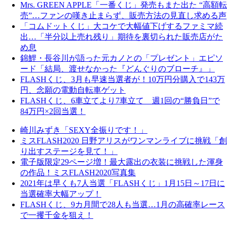
Mrs. GREEN APPLE「一番くじ」発売もまた出た “高額転
売”…ファンの嘆き止まらず、販売方法の見直し求める声
「コムドットくじ」大コケで大幅値下げするファミマ続
出…「半分以上売れ残り」期待を裏切られた販売店がた
め息
錦鯉・長谷川が語った元カノとの「プレゼント」エピソ
ード「結局、渡せなかった『どんぐりのブローチ』」
FLASHくじ、3月も早速当選者が！10万円分購入で143万
円、念願の電動自転車ゲット
FLASHくじ、6車立てより7車立て 週1回の“勝負日”で
84万円×2回当選！
崎川みずき「SEXY全振りです！」
ミスFLASH2020 日野アリスがワンマンライブに挑戦「創
り出すステージを見て！」
電子版限定29ページ増！最大露出の衣装に挑戦した渾身
の作品！ミスFLASH2020写真集
2021年は早くも7人当選「FLASHくじ」1月15日～17日に
当選確率大幅アップ！
FLASHくじ、9カ月間で28人も当選…1月の高確率レース
で一攫千金を狙え！