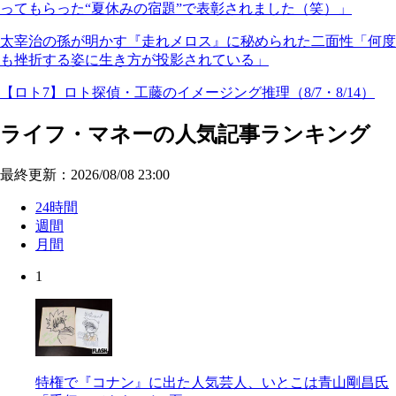
ってもらった“夏休みの宿題”で表彰されました（笑）」
太宰治の孫が明かす『走れメロス』に秘められた二面性「何度
も挫折する姿に生き方が投影されている」
【ロト7】ロト探偵・工藤のイメージング推理（8/7・8/14）
ライフ・マネーの人気記事ランキング
最終更新：2026/08/08 23:00
24時間
週間
月間
1
特権で『コナン』に出た人気芸人、いとこは青山剛昌氏