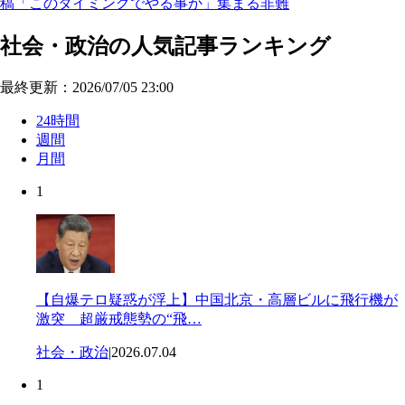
稿「このタイミングでやる事か」集まる非難
社会・政治の人気記事ランキング
最終更新：2026/07/05 23:00
24時間
週間
月間
1
【自爆テロ疑惑が浮上】中国北京・高層ビルに飛行機が
激突 超厳戒態勢の“飛…
社会・政治
|
2026.07.04
1