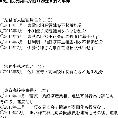
■黒川氏の関与が取り沙汰される事件
（法務省大臣官房長として）
◯2015年1月 東電の旧経営陣を不起訴処分
◯2015年4月 小渕優子衆院議員を不起訴処分
◯2015年5月 東芝の巨額不正会計の捜査に着手せず
◯2016年5月 甘利明・前経済再生担当相を不起訴処分
◯2016年7月 伊藤詩織さん事件で逮捕状執行せず
（法務事務次官として）
◯2018年5月 佐川宣寿・前国税庁長官らを不起訴処分
（東京高検検事長として）
◯2019年10月 菅原一秀経済産業相、違法寄付行為で辞任も、
その後、進展なし
◯2019年11月 「桜を見る会」問題が表面化も捜査なし
◯2019年12月 IR汚職で秋元司衆院議員を逮捕もその後、進展