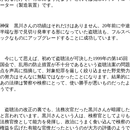
ーター（製造装置）です。
神保 黒川さんの功績はそれだけはありません。20年前に中途
半端な形で見切り発車する形になっていた盗聴法も、フルスペ
ックなものにアップグレードすることに成功しています。
今にして思えば、初めて盗聴法が可決した1999年の第145回
国会で、乱用の防止措置が不十分であるという盗聴法案の問題
点を声高に指摘して、対象犯罪を厳しく絞り込ませた野党勢力
の努力はそんなに無駄ではなかったことになります。結果的に
あの法律は警察や検察にとって、使い勝手が悪いものだったよ
うです。
盗聴法の改正の裏でも、法務次官だった黒川さんが暗躍した
と言われています。黒川さんという人は、検察官としてよりも
法務官僚として能力を発揮し、政治にうまく食い込んで検察の
権益を広げた有能な官僚だったというのが大方の評価のようで