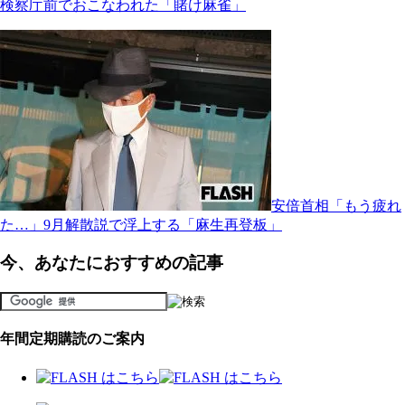
検察庁前でおこなわれた「賭け麻雀」
安倍首相「もう疲れ
た…」9月解散説で浮上する「麻生再登板」
今、あなたにおすすめの記事
年間定期購読のご案内