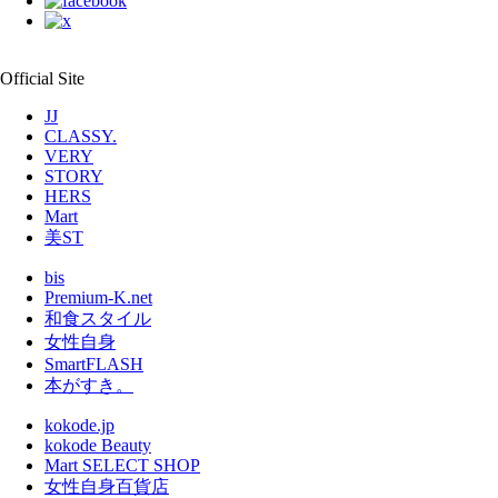
Official Site
JJ
CLASSY.
VERY
STORY
HERS
Mart
美ST
bis
Premium-K.net
和食スタイル
女性自身
SmartFLASH
本がすき。
kokode.jp
kokode Beauty
Mart SELECT SHOP
女性自身百貨店