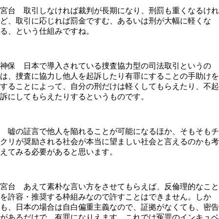
宮台 取引しなければ裁判が長期になり、刑罰も重くなるけれ
ど、取引に応じれば罰金ですむ、あるいは刑が大幅に軽くな
る、という仕組みですね。
神保 日本で導入されている捜査協力型の司法取引というの
は、捜査に協力し他人を起訴したり有罪にすることの手助けを
することによって、自分の刑だけは軽くしてもらえたり、不起
訴にしてもらえたりするというものです。
嘘の証言で他人を陥れることが可能になるほか、そもそもチ
クリが奨励される社会が本当に望ましい社会と言えるのかも考
えてみる必要があると思います。
宮台 あえて素朴な言い方をさせてもらえば、反倫理的なこと
を許容・推奨する枠組みなので許すことはできません。しか
も、日本の場合は自白偏重主義なので、証拠がなくても、密告
があるだけで、有罪になりえます。これでは冤罪のインキュベ