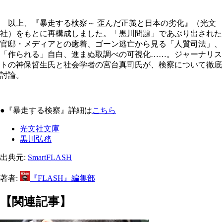
以上、『暴走する検察～ 歪んだ正義と日本の劣化』（光文
社）をもとに再構成しました。「黒川問題」であぶり出された
官邸・メディアとの癒着、ゴーン逃亡から見る「人質司法」、
「作られる」自白、進まぬ取調べの可視化……。ジャーナリス
トの神保哲生氏と社会学者の宮台真司氏が、検察について徹底
討論。
●『暴走する検察』詳細は
こちら
光文社文庫
黒川弘務
出典元:
SmartFLASH
著者:
『FLASH』編集部
【関連記事】