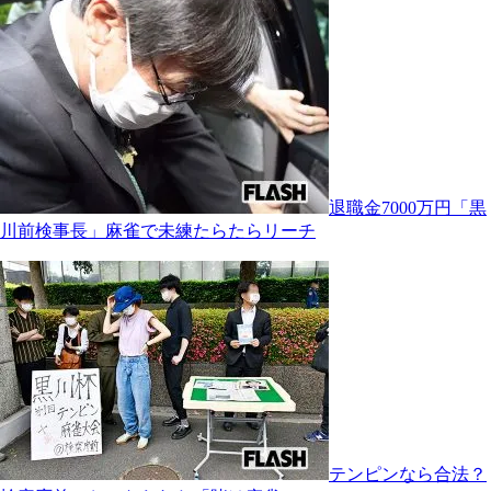
退職金7000万円「黒
川前検事長」麻雀で未練たらたらリーチ
テンピンなら合法？