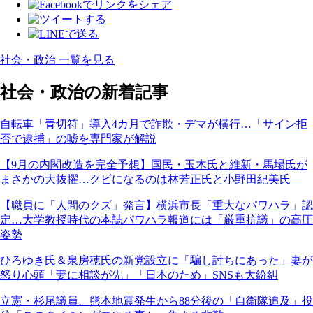
社会・政治 一覧を見る
社会・政治の新着記事
自転車「青切符」導入4カ月で詐欺・デマが横行…「サイン拒
否で逮捕」の嘘を専門家が解説
【9月の内閣改造を完全予想】国民・玉木氏と維新・馬場氏が
まさかの大抜擢…クビになるのは林芳正氏と小野田紀美氏
【職員に「人間のクズ」発言】横浜市長「重大なパワハラ」認
定…大学教授時代の本誌パワハラ報道には「厳重抗議」の高圧
姿勢
ひろゆき氏＆泉房穂氏の新党設立に「騙し討ちにあった」妻が
怒り心頭「妻に相談が先」「日本のため」SNSも大紛糾
立憲・杉尾議員、熊本地震発生から88分後の「自衛隊追及」投