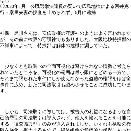
なし
◯2020年1月 公職選挙法違反の疑いで広島地検による河井克
行・案里夫妻の捜査を止められず、6月に逮捕
神保 黒川さんは、安倍政権の守護神のようによく言われます
が、その前に検察の守護神でもありました。大阪地検特捜部の
不祥事によって、特捜部は解体の危機に瀕していた。
少なくとも取調べの全面可視化は避けられない情勢と考えら
れていたところを、可視化の範囲は最小限にとどめる一方で、
それまで限られた事件にしか使えなかった盗聴の権限をほぼ全
事件に広め、新たに司法取引も認めさせることに成功していま
す。
しかも、司法取引に際しては、被告人の利益になるような自
己負罪型の司法取引は導入されず、他人を陥れることを可能に
する「捜査協力型」のみが導入されました。いずれも検察の権
限を強化・拡大するもので、絶体絶命の危機的な状況にあった