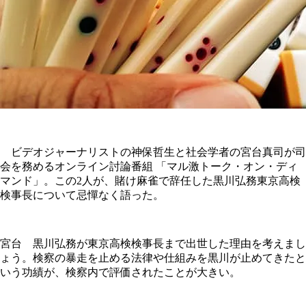
ビデオジャーナリストの神保哲生と社会学者の宮台真司が司
会を務めるオンライン討論番組 「マル激トーク・オン・ディ
マンド」。この2人が、賭け麻雀で辞任した黒川弘務東京高検
検事長について忌憚なく語った。
宮台 黒川弘務が東京高検検事長まで出世した理由を考えまし
ょう。検察の暴走を止める法律や仕組みを黒川が止めてきたと
いう功績が、検察内で評価されたことが大きい。