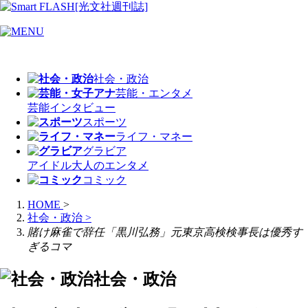
社会・政治
芸能・エンタメ
芸能
インタビュー
スポーツ
ライフ・マネー
グラビア
アイドル
大人のエンタメ
コミック
HOME
>
社会・政治
>
賭け麻雀で辞任「黒川弘務」元東京高検検事長は優秀す
ぎるコマ
社会・政治