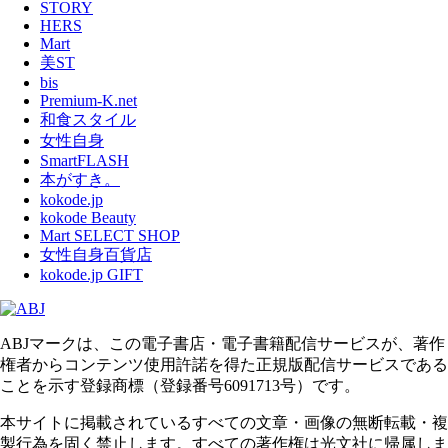
STORY
HERS
Mart
美ST
bis
Premium-K.net
和食スタイル
女性自身
SmartFLASH
本がすき。
kokode.jp
kokode Beauty
Mart SELECT SHOP
女性自身百貨店
kokode.jp GIFT
ABJマークは、この電子書店・電子書籍配信サービスが、著作
権者からコンテンツ使用許諾を得た正規版配信サービスである
ことを示す登録商標（登録番号6091713号）です。
本サイトに掲載されているすべての文章・画像の無断転載・複
製行為を固く禁止します。すべての著作権は光文社に帰属しま