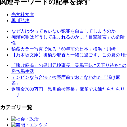
関連キーワードの記事を探す
光文社文庫
黒川弘務
なぜ人はやってもいない犯罪を自白してしまうのか
痴漢冤罪はどうして生まれるのか…「目撃証言」の危険
性
秘蔵カラー写真で見る「60年前の日本」横浜・川崎
【乃木坂文庫】掛橋沙耶香と一緒に過ごす、この夏の1冊
「賭け麻雀」の黒川元検事長、乗馬三昧 “天下り待ち” の
勝ち馬生活
テンピンなら合法？検察庁前でおこなわれた「賭け麻
雀」
退職金7000万円「黒川前検事長」麻雀で未練たらたらリ
ーチ
カテゴリ一覧