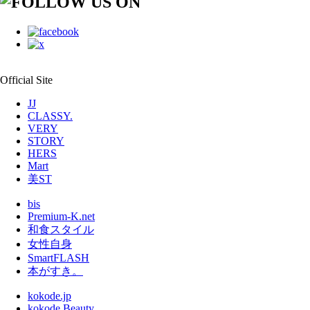
Official Site
JJ
CLASSY.
VERY
STORY
HERS
Mart
美ST
bis
Premium-K.net
和食スタイル
女性自身
SmartFLASH
本がすき。
kokode.jp
kokode Beauty