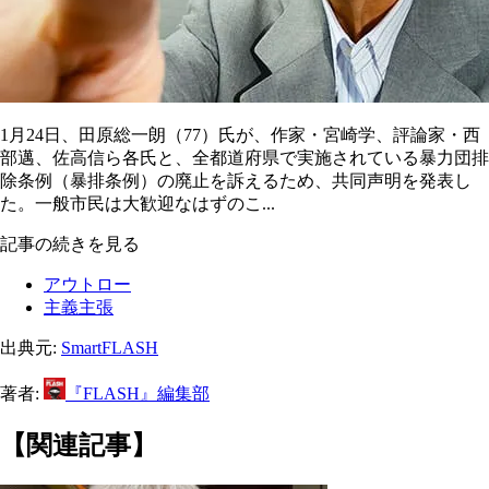
1月24日、田原総一朗（77）氏が、作家・宮崎学、評論家・西
部邁、佐高信ら各氏と、全都道府県で実施されている暴力団排
除条例（暴排条例）の廃止を訴えるため、共同声明を発表し
た。一般市民は大歓迎なはずのこ...
記事の続きを見る
アウトロー
主義主張
出典元:
SmartFLASH
著者:
『FLASH』編集部
【関連記事】