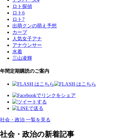
ロト探偵
ロト6
ロト7
出萌クンの萌え予想
カープ
人気女子アナ
アナウンサー
水着
三山凌輝
年間定期購読のご案内
社会・政治 一覧を見る
社会・政治の新着記事