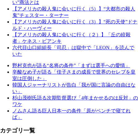
い”商法とは
【アメリカの殺人鬼に会いに行く（5）】“大都市の殺人
鬼”チェスター・ターナー
【アメリカの殺人鬼に会いに行く（3）】“死の天使”ドナ
ルド・ハーヴィー
【アメリカの殺人鬼に会いに行く（２）】「丘の絞殺
者」ケネス・ビアンキ
六代目山口組組長「司忍」は獄中で「LEON」を読んで
いた
野村克也が語る“名将の条件”「まずは選手への愛情」
辛酸なめ子が語る「佳子さまの成長で世界のセレブを皇
室は圧倒した」
韓国人ジャーナリストが告白「我が国に言論の自由はな
い」
杉山茂樹氏語る次期監督選び「4年まかせるのは反対」の
ワケ
ノムさん語る巨人日本一の条件「原がベンチで寝てれ
ば」
カテゴリ一覧