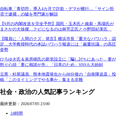
自転車「青切符」導入4カ月で詐欺・デマが横行…「サイン拒
否で逮捕」の嘘を専門家が解説
【9月の内閣改造を完全予想】国民・玉木氏と維新・馬場氏が
まさかの大抜擢…クビになるのは林芳正氏と小野田紀美氏
【職員に「人間のクズ」発言】横浜市長「重大なパワハラ」認
定…大学教授時代の本誌パワハラ報道には「厳重抗議」の高圧
姿勢
ひろゆき氏＆泉房穂氏の新党設立に「騙し討ちにあった」妻が
怒り心頭「妻に相談が先」「日本のため」SNSも大紛糾
立憲・杉尾議員、熊本地震発生から88分後の「自衛隊追及」投
稿「このタイミングでやる事か」集まる非難
社会・政治の人気記事ランキング
最終更新：2026/07/05 23:00
24時間