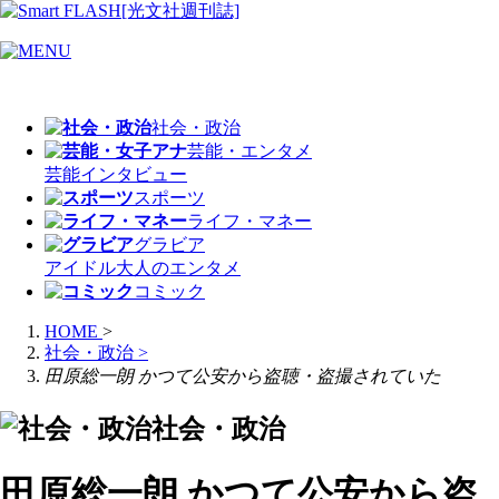
社会・政治
芸能・エンタメ
芸能
インタビュー
スポーツ
ライフ・マネー
グラビア
アイドル
大人のエンタメ
コミック
HOME
>
社会・政治
>
田原総一朗 かつて公安から盗聴・盗撮されていた
社会・政治
田原総一朗 かつて公安から盗