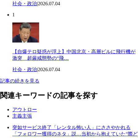
社会・政治
|
2026.07.04
1
【自爆テロ疑惑が浮上】中国北京・高層ビルに飛行機が
激突 超厳戒態勢の“飛…
社会・政治
|
2026.07.04
記事の続きを見る
関連キーワードの記事を探す
アウトロー
主義主張
突如サービス終了「レンタル怖い人」にささやかれる
「フォロワー獲得のネタ」説…当初から抱えていた“際ど