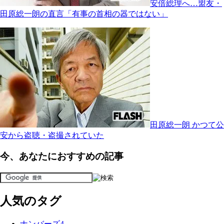
安倍総理へ…盟友・
田原総一朗の直言「有事の首相の器ではない」
田原総一朗 かつて公
安から盗聴・盗撮されていた
今、あなたにおすすめの記事
人気のタグ
ナンバーズ4