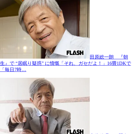
田原総一朗 『朝
生』で “居眠り疑惑” に憤慨「それ、ガセだよ！」16畳1DKで
「毎日7時…