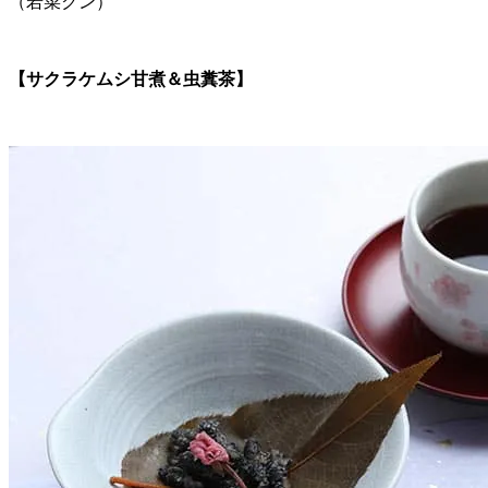
（若菜クン）
【サクラケムシ甘煮＆虫糞茶】