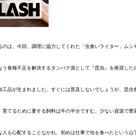
るのは、今回、調理に協力してくれた「虫食いライター」ムシ
もなう食糧不足を解決するタンパク源として『昆虫』を推奨した
工品が生まれました。すぐには普及しないでしょうが、昆虫
倍。育てるために要する飼料は牛の半分ですむ。少ない資源で豊
人も心配することなかれ。初めは仕事で虫を食べたという山