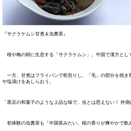
『サクラケムシ甘煮＆虫糞茶』
桜や梅の樹に生息する「サクラケムシ」。中国で漢方として
一方、甘煮はフライパンで乾煎りし、「毛」の部分を焼き飛
や塩漬けをあしらおう。
「黒豆の和菓子のような上品な味で、虫とは思えない！ 外
初体験の虫糞茶も「中国茶みたい。桜の香りが爽やかで飲