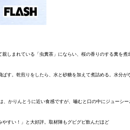
親しまれている「虫糞茶」にならい、桜の香りのする糞を煮
ばす。乾煎りをしたら、水と砂糖を加えて煮詰める。水分が
側は、かりんとうに近い食感ですが、嚙むと口の中にジューシー
みやすい！」と大好評。取材陣もグビグビ飲んだほど