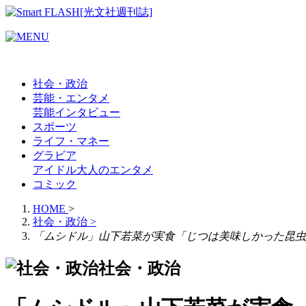
社会・政治
芸能・エンタメ
芸能
インタビュー
スポーツ
ライフ・マネー
グラビア
アイドル
大人のエンタメ
コミック
HOME
>
社会・政治
>
「ムシドル」山下若菜が実食「じつは美味しかった昆虫
社会・政治