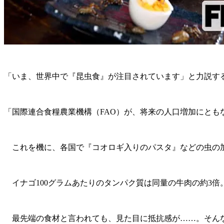
「いま、世界中で『昆虫食』が注目されています」と力説す
「国際連合食糧農業機構（FAO）が、将来の人口増加にと
これを機に、各国で『コオロギ入りのパスタ』などの虫の加
イナゴ100グラムあたりのタンパク質は同量の牛肉の約3
最先端の食材と言われても、見た目に抵抗感が……。そんな