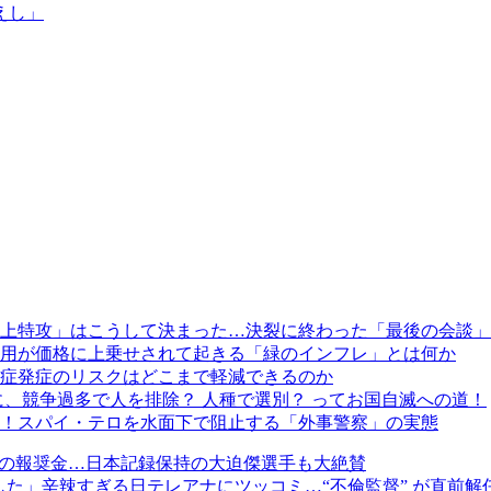
えし」
上特攻」はこうして決まった…決裂に終わった「最後の会談」
用が価格に上乗せされて起きる「緑のインフレ」とは何か
知症発症のリスクはどこまで軽減できるのか
、競争過多で人を排除？ 人種で選別？ ってお国自滅への道！
！スパイ・テロを水面下で阻止する「外事警察」の実態
円」の報奨金…日本記録保持の大迫傑選手も大絶賛
した」辛辣すぎる日テレアナにツッコミ…“不倫監督” が直前解