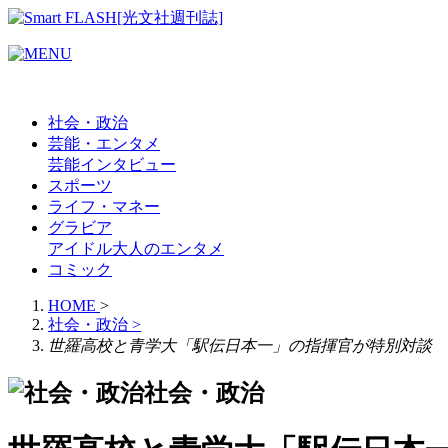
社会・政治
芸能・エンタメ
芸能
インタビュー
スポーツ
ライフ・マネー
グラビア
アイドル
大人のエンタメ
コミック
HOME
>
社会・政治
>
世羅高校と青学大「駅伝日本一」の指揮官が特別対談
社会・政治