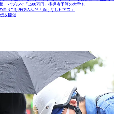
根」バブルで「1500万円」指導者予算の大学も
の走り” を呼び込んだ「負けなしピアス」
伝を開催