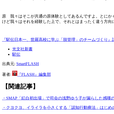
原 我々はそこが共通の原体験としてあるんですよ。とにか
けど我々はそれを経験した上で、それとはまったく違う方向
『駅伝日本一、世羅高校に学ぶ「脱管理」のチームづくり』
光文社新書
駅伝
出典元:
SmartFLASH
著者:
『FLASH』編集部
【関連記事】
・SMAP「紅白初出場」で司会の浅野ゆう子が漏らした感嘆
・クヨクヨ、イライラを小さくする「認知行動療法」はじめ