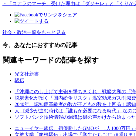
・「コアラのマーチ」受けた理由は「ダジャレ」と「くりか
社会・政治一覧をもっと見る
今、あなたにおすすめの記事
関連キーワードの記事を探す
光文社新書
駅伝
「沖縄にのし上げて主砲を撃ちまくれ」戦艦大和の「海
脱炭素化が招く「国内紛争リスク」温室効果ガス削減費
2040年、認知症高齢者の数が子どもの数を上回る！認
人口減少が進む時代は「誰もが必要になる時代」 なのに
ソフトバンク技術情報の漏洩は街の声かけから始まった
ニューイヤー駅伝、初優勝したGMOが「1人1000万
立教大学「箱根駅伝」出場で「学生たち “は” 頑張りま