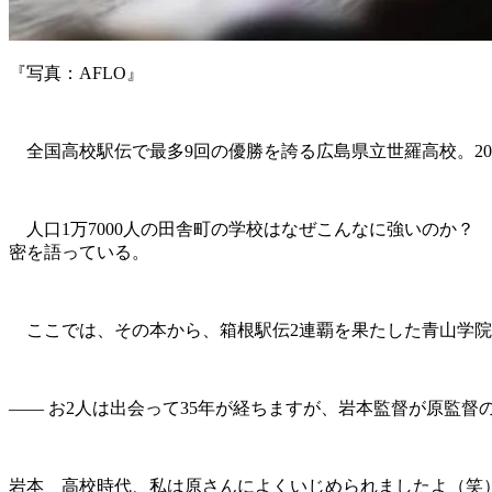
『写真：AFLO』
全国高校駅伝で最多9回の優勝を誇る広島県立世羅高校。20
人口1万7000人の田舎町の学校はなぜこんなに強いのか？
密を語っている。
ここでは、その本から、箱根駅伝2連覇を果たした青山学院
―― お2人は出会って35年が経ちますが、岩本監督が原監督
岩本 高校時代、私は原さんによくいじめられましたよ（笑