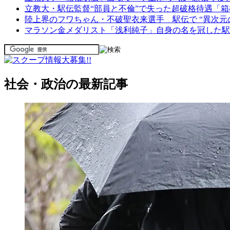
立教大・駅伝監督“部員と不倫”で失った超破格待遇「箱
陸上界のフワちゃん・不破聖衣来選手 駅伝で “異次元
マラソン金メダリスト「浅利純子」自身の名を冠した駅
社会・政治の最新記事