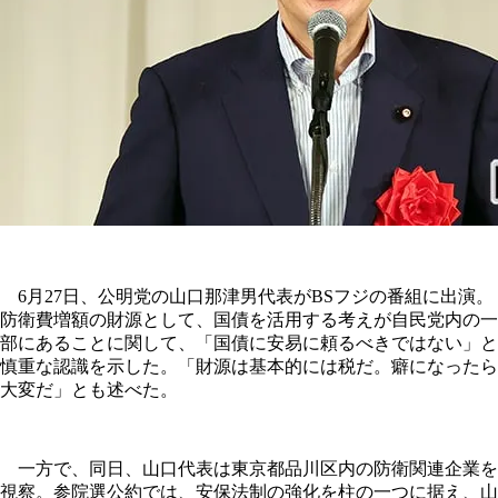
6月27日、公明党の山口那津男代表がBSフジの番組に出演。
防衛費増額の財源として、国債を活用する考えが自民党内の一
部にあることに関して、「国債に安易に頼るべきではない」と
慎重な認識を示した。「財源は基本的には税だ。癖になったら
大変だ」とも述べた。
一方で、同日、山口代表は東京都品川区内の防衛関連企業を
視察。参院選公約では、安保法制の強化を柱の一つに据え、山