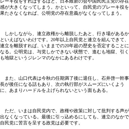
レーキ役をすればするほど、日本維新の会や国民民主党の存在
感が大きくなってしまう。かといって、自民党のブレーキ役を
果たさなくなれば、公明党の存在意義がなくなってしまう。
しかしながら、連立政権から離脱したあと、行き場があるか
といえばないわけです。20年以上自民党と連立を組んできて、
連立を離脱すれば、いままでの20年超の歴史を否定することに
なる。公明党は、与党しかできない状態で、進むも地獄、引く
も地獄というジレンマのなかにあるわけです。
また、山口代表は今秋の任期満了後に退任し、石井啓一幹事
長が後任になる話もあり、次の執行部がスムーズにいくよう
に、あまりハードルを上げられないという面もある。
ただ、いまは自民党内で、政権や政策に対して批判する声が
出なくなっている。最後に引っ込めるにしても、連立のなかで
自民党に苦言を呈する政党は必要です。