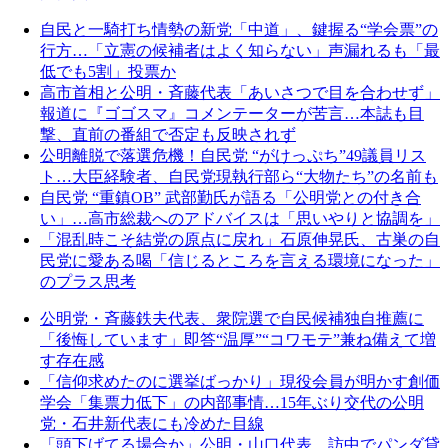
自民と一騎打ち情勢の新党「中道」、鍵握る“学会票”の
行方…「立憲の候補者はよく知らない」声漏れるも「最
低でも5割」投票か
高市首相と公明・斉藤代表「あいさつで目を合わせず」
報道に『ゴゴスマ』コメンテーターが苦言…本誌も目
撃、直前の番組で否定も反映されず
公明離脱で落選危機！自民党 “がけっぷち”49議員リス
ト…大臣経験者、自民党現執行部ら“大物たち”の名前も
自民党 “重鎮OB” 武部勤氏が語る「公明党との付き合
い」…高市総裁へのアドバイスは「思いやりと協調を」
「混乱時こそ結党の原点に戻れ」石原伸晃氏、古巣の自
民党に愛ある喝「信じるところを言える環境になった」
のプラス思考
公明党・斉藤鉄夫代表、衆院選で自民候補独自推薦に
「後悔しています」即答“温厚”“コワモテ”兼ね備えて増
す存在感
「信仰求めたのに選挙ばっかり」現役会員が明かす創価
学会「集票力低下」の内部事情…15年ぶり交代の公明
党・石井新代表にも冷めた目線
「頭下げてる場合か」公明・山口代表 訪中でパンダ貸