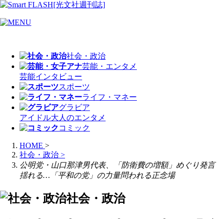
社会・政治
芸能・エンタメ
芸能
インタビュー
スポーツ
ライフ・マネー
グラビア
アイドル
大人のエンタメ
コミック
HOME
>
社会・政治
>
公明党・山口那津男代表、「防衛費の増額」めぐり発言
揺れる…「平和の党」の力量問われる正念場
社会・政治