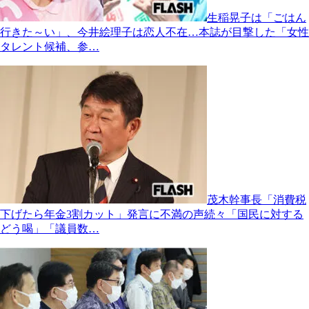
生稲晃子は「ごはん
行きた～い」、今井絵理子は恋人不在…本誌が目撃した「女性
タレント候補、参…
茂木幹事長「消費税
下げたら年金3割カット」発言に不満の声続々「国民に対する
どう喝」「議員数…