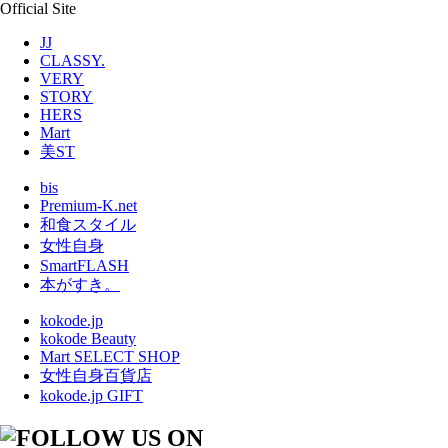
Official Site
JJ
CLASSY.
VERY
STORY
HERS
Mart
美ST
bis
Premium-K.net
和食スタイル
女性自身
SmartFLASH
本がすき。
kokode.jp
kokode Beauty
Mart SELECT SHOP
女性自身百貨店
kokode.jp GIFT