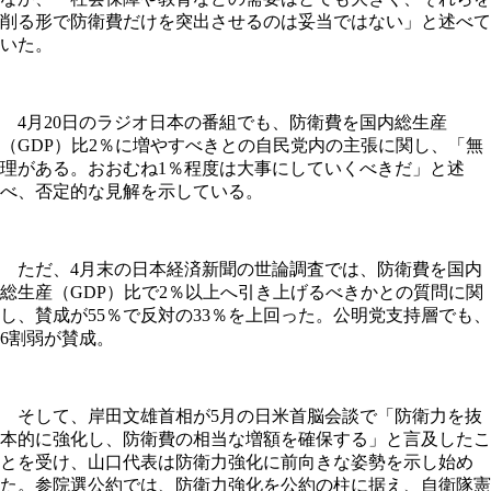
削る形で防衛費だけを突出させるのは妥当ではない」と述べて
いた。
4月20日のラジオ日本の番組でも、防衛費を国内総生産
（GDP）比2％に増やすべきとの自民党内の主張に関し、「無
理がある。おおむね1％程度は大事にしていくべきだ」と述
べ、否定的な見解を示している。
ただ、4月末の日本経済新聞の世論調査では、防衛費を国内
総生産（GDP）比で2％以上へ引き上げるべきかとの質問に関
し、賛成が55％で反対の33％を上回った。公明党支持層でも、
6割弱が賛成。
そして、岸田文雄首相が5月の日米首脳会談で「防衛力を抜
本的に強化し、防衛費の相当な増額を確保する」と言及したこ
とを受け、山口代表は防衛力強化に前向きな姿勢を示し始め
た。参院選公約では、防衛力強化を公約の柱に据え、自衛隊憲