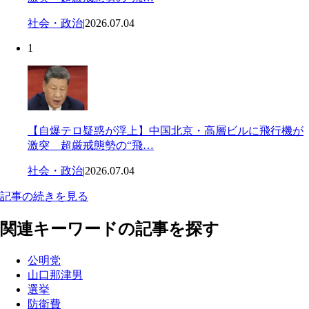
社会・政治
|
2026.07.04
1
【自爆テロ疑惑が浮上】中国北京・高層ビルに飛行機が
激突 超厳戒態勢の“飛…
社会・政治
|
2026.07.04
記事の続きを見る
関連キーワードの記事を探す
公明党
山口那津男
選挙
防衛費