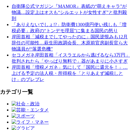
自衛隊公式マガジン『MAMOR』表紙の“萌えキャラ”が
物議…設定上はオスも“シルエットが女性すぎ”と批判殺
到
「ありえないでしょ!?」防衛費1300億円使い残しも「増
税必要」政府の“トンデモ理屈”に集まる国民の怒り
岸田首相「減税までしてやったのに」国民逆恨みも12月
辞任の可能性…萩生田政調会長、木原前官房副長官ら大
物議員が“落選危機”
セコメガネ岸田首相「イスラエルから逃げるなら3万円」
批判されたら「やっぱり無料で」器があまりに小さすぎ
岸田首相「増税メガネ」気にして「国民に還元を！」…
上げる予定の法人税・所得税を「とりあえず減税しと
け」のブレブレ
カテゴリ一覧