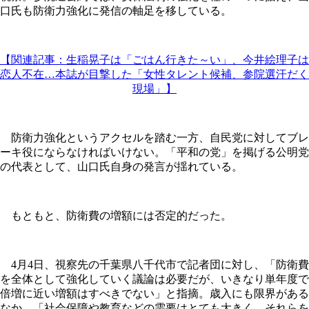
口氏も防衛力強化に発信の軸足を移している。
【関連記事：生稲晃子は「ごはん行きた～い」、今井絵理子は
恋人不在…本誌が目撃した「女性タレント候補、参院選汗だく
現場」】
防衛力強化というアクセルを踏む一方、自民党に対してブレ
ーキ役にならなければいけない。「平和の党」を掲げる公明党
の代表として、山口氏自身の発言が揺れている。
もともと、防衛費の増額には否定的だった。
4月4日、視察先の千葉県八千代市で記者団に対し、「防衛費
を全体として強化していく議論は必要だが、いきなり単年度で
倍増に近い増額はすべきでない」と指摘。歳入にも限界がある
なか、「社会保障や教育などの需要はとても大きく、それらを