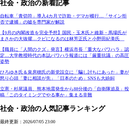
社会・政治の新着記事
自転車「青切符」導入4カ月で詐欺・デマが横行…「サイン拒
否で逮捕」の嘘を専門家が解説
【9月の内閣改造を完全予想】国民・玉木氏と維新・馬場氏が
まさかの大抜擢…クビになるのは林芳正氏と小野田紀美氏
【職員に「人間のクズ」発言】横浜市長「重大なパワハラ」認
定…大学教授時代の本誌パワハラ報道には「厳重抗議」の高圧
姿勢
ひろゆき氏＆泉房穂氏の新党設立に「騙し討ちにあった」妻が
怒り心頭「妻に相談が先」「日本のため」SNSも大紛糾
立憲・杉尾議員、熊本地震発生から88分後の「自衛隊追及」投
稿「このタイミングでやる事か」集まる非難
社会・政治の人気記事ランキング
最終更新：2026/07/05 23:00