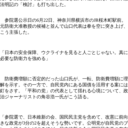
法明記の「検討」も打ち出した。
参院選公示日の6月22日、神奈川県横浜市のJR桜木町駅前。
元防衛大准教授の候補と並んで山口代表は拳を空に突き上げ、
こう主張した。
「日本の安全保障、ウクライナを見ると人ごとじゃない。真に
必要な防衛力を強める」
防衛費増額に否定的だった山口氏が、一転、防衛費増額に理
解を示す。その一方で、自民党内にある国債を活用する案には
釘をさす。「平和の党」の代表として揺れる心境について、政
治ジャーナリストの角谷浩一氏がこう語る。
「参院選で、日本維新の会、国民民主党を含めて、改憲に前向
きな政党が3分の2を超えそうな勢いです。公明党が自民党のブ