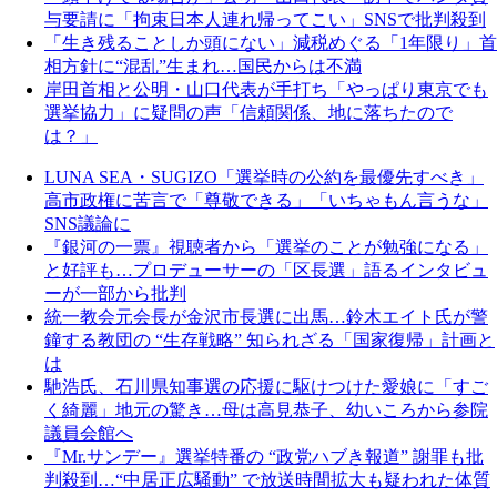
与要請に「拘束日本人連れ帰ってこい」SNSで批判殺到
「生き残ることしか頭にない」減税めぐる「1年限り」首
相方針に“混乱”生まれ…国民からは不満
岸田首相と公明・山口代表が手打ち「やっぱり東京でも
選挙協力」に疑問の声「信頼関係、地に落ちたので
は？」
LUNA SEA・SUGIZO「選挙時の公約を最優先すべき」
高市政権に苦言で「尊敬できる」「いちゃもん言うな」
SNS議論に
『銀河の一票』視聴者から「選挙のことが勉強になる」
と好評も…プロデューサーの「区長選」語るインタビュ
ーが一部から批判
統一教会元会長が金沢市長選に出馬…鈴木エイト氏が警
鐘する教団の “生存戦略” 知られざる「国家復帰」計画と
は
馳浩氏、石川県知事選の応援に駆けつけた愛娘に「すご
く綺麗」地元の驚き…母は高見恭子、幼いころから参院
議員会館へ
『Mr.サンデー』選挙特番の “政党ハブき報道” 謝罪も批
判殺到…“中居正広騒動” で放送時間拡大も疑われた体質