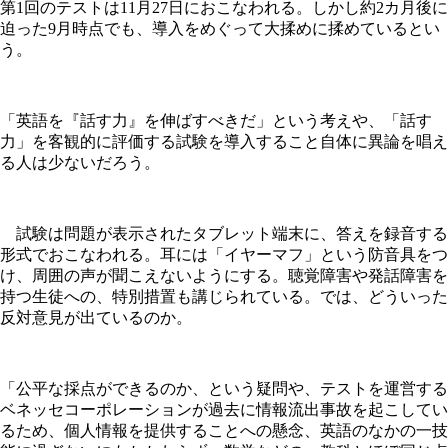
第1回のテストは11月27日におこなわれる。しかし約2カ月後に
迫った9月時点でも、導入をめぐって大揉めに揉めているとい
う。
「英語を『話す力』を伸ばすべきだ」という考えや、「話す
力」を客観的に評価する試験を導入すること自体に異論を唱え
る人は少ないだろう。
試験は問題が表示されたタブレット端末に、答えを録音する
形式でおこなわれる。耳には「イヤーマフ」という防音具をつ
け、周囲の声が聞こえないようにする。聴覚障害や発話障害を
持つ生徒への、特別措置も講じられている。では、どういった
反対意見が出ているのか。
「公平な採点ができるのか、という疑問や、テストを運営する
ベネッセコーポレーションが過去に情報流出事故を起こしてい
るため、個人情報を提供することへの懸念、英語のなかの一技