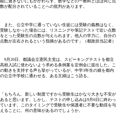
能に過ぎないにもかかわらず、数学などの一教科とほぼ同じ点
数が配分されていることへの批判があります。
また、公立中学に通っていない生徒には受験の義務はなく、
受験しなかった場合には、リスニングや筆記テストで近い点数
をとった受験生の点数が与えられます。他人の学力に、自分の
点数が左右されるという指摘があるのです」（都政担当記者）
9月20日、都議会立憲民主党は、スピーキングテストを都立
高校入試に使わないよう求める条例案を定例会に提出した。こ
の動きを支持する声も挙がっているが、中学3年生の娘を都内
の公立中学校に通わせる、ある主婦はこう語る。
「もちろん、新しい制度ですから受験生はかなり大きな不安が
あると思います。しかし、テストの申し込みは9月6日に終わっ
ています。このタイミングで受験生や保護者に不要な動揺を与
えることに、何の意味があるのでしょうか。