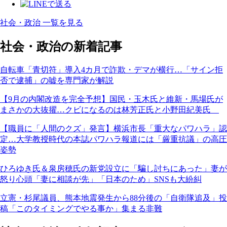
社会・政治 一覧を見る
社会・政治の新着記事
自転車「青切符」導入4カ月で詐欺・デマが横行…「サイン拒
否で逮捕」の嘘を専門家が解説
【9月の内閣改造を完全予想】国民・玉木氏と維新・馬場氏が
まさかの大抜擢…クビになるのは林芳正氏と小野田紀美氏
【職員に「人間のクズ」発言】横浜市長「重大なパワハラ」認
定…大学教授時代の本誌パワハラ報道には「厳重抗議」の高圧
姿勢
ひろゆき氏＆泉房穂氏の新党設立に「騙し討ちにあった」妻が
怒り心頭「妻に相談が先」「日本のため」SNSも大紛糾
立憲・杉尾議員、熊本地震発生から88分後の「自衛隊追及」投
稿「このタイミングでやる事か」集まる非難