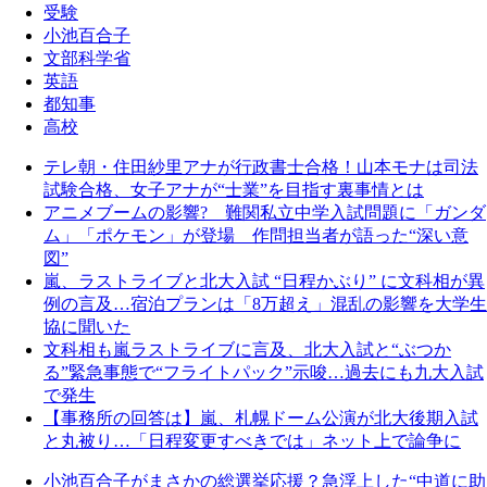
受験
小池百合子
文部科学省
英語
都知事
高校
テレ朝・住田紗里アナが行政書士合格！山本モナは司法
試験合格、女子アナが“士業”を目指す裏事情とは
アニメブームの影響? 難関私立中学入試問題に「ガンダ
ム」「ポケモン」が登場 作問担当者が語った“深い意
図”
嵐、ラストライブと北大入試 “日程かぶり” に文科相が異
例の言及…宿泊プランは「8万超え」混乱の影響を大学生
協に聞いた
文科相も嵐ラストライブに言及、北大入試と“ぶつか
る”緊急事態で“フライトパック”示唆…過去にも九大入試
で発生
【事務所の回答は】嵐、札幌ドーム公演が北大後期入試
と丸被り…「日程変更すべきでは」ネット上で論争に
小池百合子がまさかの総選挙応援？急浮上した“中道に助