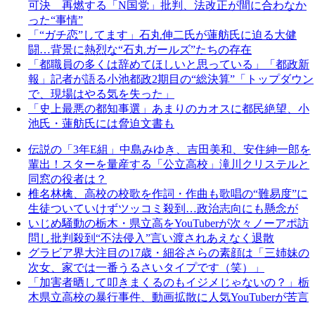
可決 再燃する「N国党」批判、法改正が間に合わなか
った“事情”
「“ガチ恋”してます」石丸伸二氏が蓮舫氏に迫る大健
闘…背景に熱烈な“石丸ガールズ”たちの存在
「都職員の多くは辞めてほしいと思っている」「都政新
報」記者が語る小池都政2期目の“総決算”「トップダウン
で、現場はやる気を失った」
「史上最悪の都知事選」あまりのカオスに都民絶望、小
池氏・蓮舫氏には脅迫文書も
伝説の「3年E組」中島みゆき、吉田美和、安住紳一郎を
輩出！スターを量産する「公立高校」滝川クリステルと
同窓の役者は？
椎名林檎、高校の校歌を作詞・作曲も歌唱の“難易度”に
生徒ついていけずツッコミ殺到…政治志向にも懸念が
いじめ騒動の栃木・県立高をYouTuberが次々ノーアポ訪
問し批判殺到“不法侵入”言い渡されあえなく退散
グラビア界大注目の17歳・細谷さらの素顔は「三姉妹の
次女、家では一番うるさいタイプです（笑）」
「加害者晒して叩きまくるのもイジメじゃないの？」栃
木県立高校の暴行事件、動画拡散に人気YouTuberが苦言