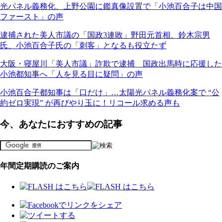
光パネル義務化、上野公園に鑑真像設置で「小池百合子は中国
ファースト」の声
逮捕された美人市議の「国政3連敗」野田元首相、鈴木宗男
氏、小池百合子氏の「刺客」となるも役立たず
大阪・寝屋川「美人市議」詐欺で逮捕 国政出馬時に応援した
小池都知事へ「人を見る目に疑問」の声
小池百合子都知事は「口だけ」…太陽光パネル義務化案で “公
約ゼロ実現” が再びやり玉に！リコール求める声も
今、あなたにおすすめの記事
年間定期購読のご案内