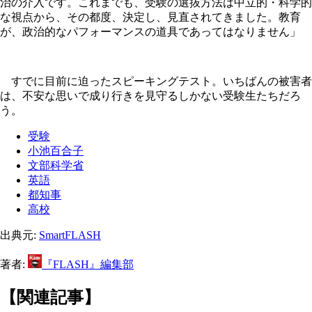
治の介入です。これまでも、受験の選抜方法は中立的・科学的
な視点から、その都度、決定し、見直されてきました。教育
が、政治的なパフォーマンスの道具であってはなりません」
すでに目前に迫ったスピーキングテスト。いちばんの被害者
は、不安な思いで成り行きを見守るしかない受験生たちだろ
う。
受験
小池百合子
文部科学省
英語
都知事
高校
出典元:
SmartFLASH
著者:
『FLASH』編集部
【関連記事】