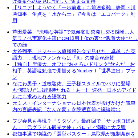
げ提案への意見に“珍しく”集まる支持
【リニア】ようやく「一歩前進」も前途多難…静岡・川
勝知事、争点を「水から土」で今度は「エコパーク」利
用
芦田愛菜、“流暢な英語”で気候変動啓発しSNS感嘆…人
気ラノベ実写化主演にCM起用上位の裏で“親善大使”とし
ての顔
大谷翔平、ドジャース優勝報告会で見せた「卓越した英
語力」…現地ファンからは「R」の発音が絶賛
【独自】岸優太、オフに“おそろいドリンク”飲んだ「お
相手」英語猛勉強で見据えるNumber_i「世界進出」プラ
ン
なにわ男子・道枝駿佑、王子様スタイルでパリに登場
も“英語力”に疑問持たれる「あー!」連発 日本のアイド
ルにも求められる語学力
元ミス・インターナショナル日本代表が投げかけた電車
内の言語表記「なんか変」参院選直前に議論噴出
フジ会見も再現？『ミタゾノ』最終回で「サッポロ姉さ
ん」「元グラドル観光大使」パロディ満載に大反響
都知事選で物議の「選挙ポスター」鳥取県が規制条例を