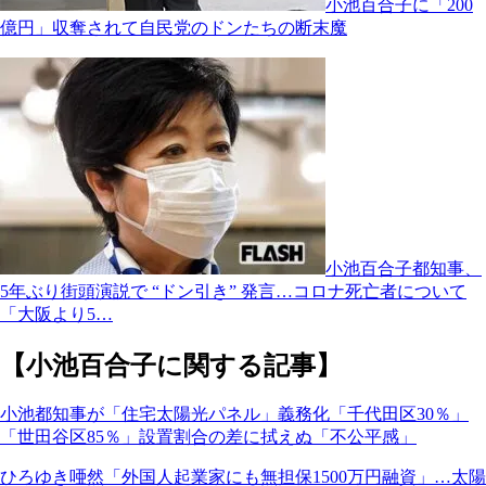
小池百合子に「200
億円」収奪されて自民党のドンたちの断末魔
小池百合子都知事、
5年ぶり街頭演説で “ドン引き” 発言…コロナ死亡者について
「大阪より5…
【小池百合子に関する記事】
小池都知事が「住宅太陽光パネル」義務化「千代田区30％」
「世田谷区85％」設置割合の差に拭えぬ「不公平感」
ひろゆき唖然「外国人起業家にも無担保1500万円融資」…太陽