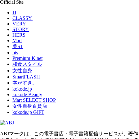
Official Site
JJ
CLASSY.
VERY
STORY
HERS
Mart
美ST
bis
Premium-K.net
和食スタイル
女性自身
SmartFLASH
本がすき。
kokode.jp
kokode Beauty
Mart SELECT SHOP
女性自身百貨店
kokode.jp GIFT
ABJマークは、この電子書店・電子書籍配信サービスが、著作