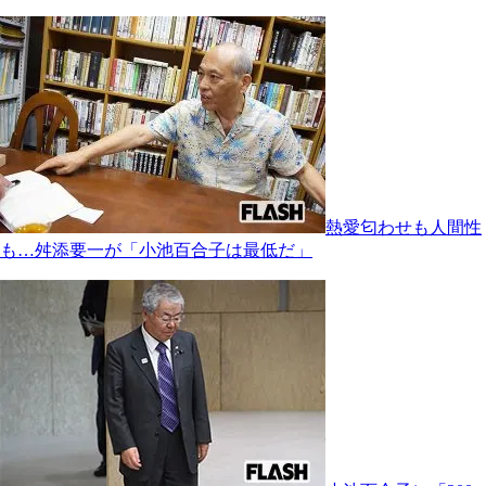
熱愛匂わせも人間性
も…舛添要一が「小池百合子は最低だ」