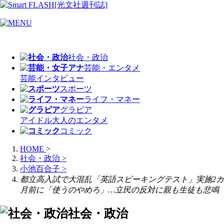
社会・政治
芸能・エンタメ
芸能
インタビュー
スポーツ
ライフ・マネー
グラビア
アイドル
大人のエンタメ
コミック
HOME
>
社会・政治
>
小池百合子
>
都立高入試で大混乱「英語スピーキングテスト」実施2カ
月前に「使うのやめろ」…立民の反対に親も生徒も悲鳴
社会・政治