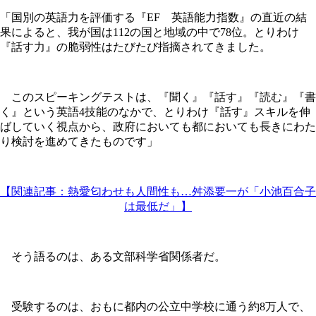
「国別の英語力を評価する『EF 英語能力指数』の直近の結
果によると、我が国は112の国と地域の中で78位。とりわけ
『話す力』の脆弱性はたびたび指摘されてきました。
このスピーキングテストは、『聞く』『話す』『読む』『書
く』という英語4技能のなかで、とりわけ『話す』スキルを伸
ばしていく視点から、政府においても都においても長きにわた
り検討を進めてきたものです」
【関連記事：熱愛匂わせも人間性も…舛添要一が「小池百合子
は最低だ」】
そう語るのは、ある文部科学省関係者だ。
受験するのは、おもに都内の公立中学校に通う約8万人で、