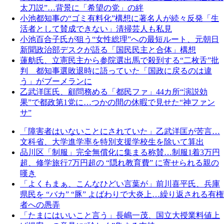
太刀説”…背景に「希望の党」の絆
小池都知事の“ゴミ有料化”構想に著名人が続々反発「生
活者として賛成できない」清掃芸人も私見
小池百合子氏が狙う“女性総理”への最短ルート、元朝日
新聞政治部デスクが語る「国民民主と合体」構想
蓮舫氏、立憲民主から参院選出馬で殺到する“二枚舌”批
判 都知事選敗退時に語っていた「国政に戻るのは違
う」がブーメランに
乙武洋匡氏、顧問務める「都民ファ」44カ所“演説効
果”で都政第1党に…つかの間の休暇で見せた“神ファン
サ”
「障害者はいないことにされていた」乙武洋匡が苦言…
文科省、大学進学率を特別支援学校生を除いて算出
品川区「制服」完全無償化に集まる称賛…制服1着3万円
超、修学旅行7万円超の “隠れ教育費” に寄せられる親の
嘆き
「よくもまぁ、こんなひどい言葉が」前川喜平氏、兵庫
県民を “バカ” “豚” よばわりで大炎上…繰り返される有権
者への愚弄
「たまにはいいこと言う」長嶋一茂、国立大授業料値上