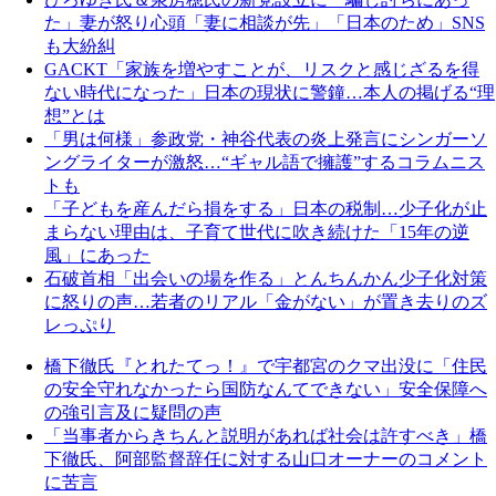
た」妻が怒り心頭「妻に相談が先」「日本のため」SNS
も大紛糾
GACKT「家族を増やすことが、リスクと感じざるを得
ない時代になった」日本の現状に警鐘…本人の掲げる“理
想”とは
「男は何様」参政党・神谷代表の炎上発言にシンガーソ
ングライターが激怒…“ギャル語で擁護”するコラムニス
トも
「子どもを産んだら損をする」日本の税制…少子化が止
まらない理由は、子育て世代に吹き続けた「15年の逆
風」にあった
石破首相「出会いの場を作る」とんちんかん少子化対策
に怒りの声…若者のリアル「金がない」が置き去りのズ
レっぷり
橋下徹氏『とれたてっ！』で宇都宮のクマ出没に「住民
の安全守れなかったら国防なんてできない」安全保障へ
の強引言及に疑問の声
「当事者からきちんと説明があれば社会は許すべき」橋
下徹氏、阿部監督辞任に対する山口オーナーのコメント
に苦言