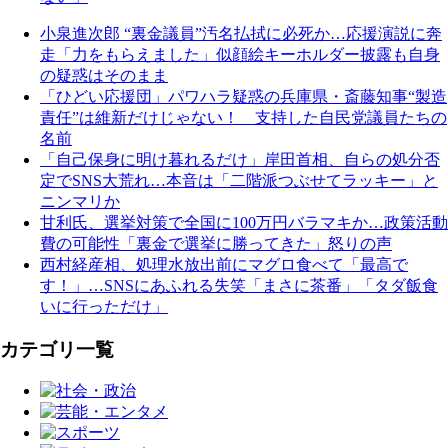
小泉進次郎 “裏金議員”汚名払拭に必死か…応援演説に奔
走「力をもらえました」似顔絵キーホルダー披露も自身
の疑惑はそのまま
「ひどい応援団」パワハラ疑惑の兵庫県・斎藤知事“製造
責任”は維新だけじゃない！ 支持した自民党議員たちの
名前
「自己保身に明け暮れるだけ」岸田首相、自らの処分否
定でSNS大荒れ…本音は「二階派つぶせてラッキー」と
ニンマリか
甘利氏、選挙対策で全国に100万円バラマキか…政策活動
費の可能性「裏金で選挙に勝ってきた」怒りの声
西村経産相、処理水放出前にマグロ食べて「最高で
す！」…SNSにあふれる失笑「まさに茶番」「タダ飯食
いに行っただけ」
カテゴリ一覧