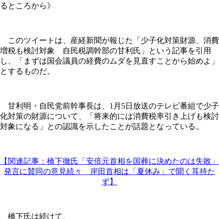
るところから》
このツイートは、産経新聞が報じた「少子化対策財源、消費
増税も検討対象 自民税調幹部の甘利氏」という記事を引用
し、「まずは国会議員の経費のムダを見直すことから始めよ」
とするものだ。
甘利明・自民党前幹事長は、1月5日放送のテレビ番組で少子
化対策の財源について、「将来的には消費税率引き上げも検討
対象になる」との認識を示したことが話題となっている。
【関連記事：橋下徹氏「安倍元首相を国葬に決めたのは失敗」
発言に賛同の意見続々 岸田首相は「夏休み」で聞く耳持た
ず】
橋下氏は続けて、