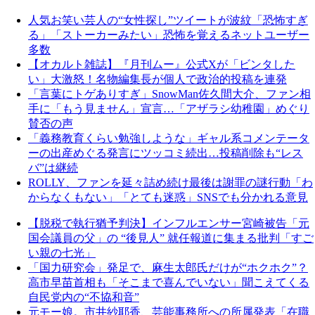
人気お笑い芸人の“女性探し”ツイートが波紋「恐怖すぎ
る」「ストーカーみたい」恐怖を覚えるネットユーザー
多数
【オカルト雑誌】『月刊ムー』公式Xが「ビンタした
い」大激怒！名物編集長が個人で政治的投稿を連発
「言葉にトゲありすぎ」SnowMan佐久間大介、ファン相
手に「もう見ません」宣言…「アザラシ幼稚園」めぐり
賛否の声
「義務教育くらい勉強しような」ギャル系コメンテータ
ーの出産めぐる発言にツッコミ続出…投稿削除も“レス
バ”は継続
ROLLY、ファンを延々詰め続け最後は謝罪の謎行動「わ
からなくもない」「とても迷惑」SNSでも分かれる意見
【脱税で執行猶予判決】インフルエンサー宮崎被告「元
国会議員の父」の “後見人” 就任報道に集まる批判「すご
い親の七光」
「国力研究会」発足で、麻生太郎氏だけが“ホクホク”？
高市早苗首相も「そこまで喜んでいない」聞こえてくる
自民党内の“不協和音”
元モー娘。市井紗耶香、芸能事務所への所属発表「在職