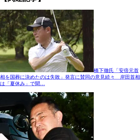
橋下徹氏「安倍元首
相を国葬に決めたのは失敗」発言に賛同の意見続々 岸田首相
は「夏休み」で聞…