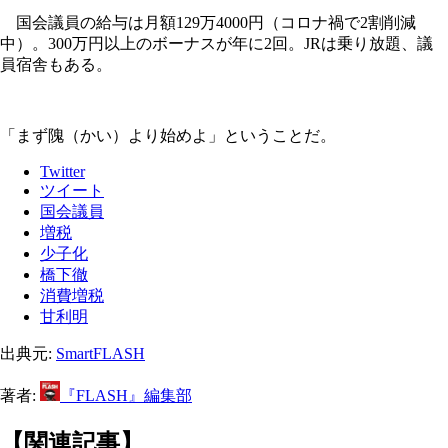
国会議員の給与は月額129万4000円（コロナ禍で2割削減
中）。300万円以上のボーナスが年に2回。JRは乗り放題、議
員宿舎もある。
「まず隗（かい）より始めよ」ということだ。
Twitter
ツイート
国会議員
増税
少子化
橋下徹
消費増税
甘利明
出典元:
SmartFLASH
著者:
『FLASH』編集部
【関連記事】