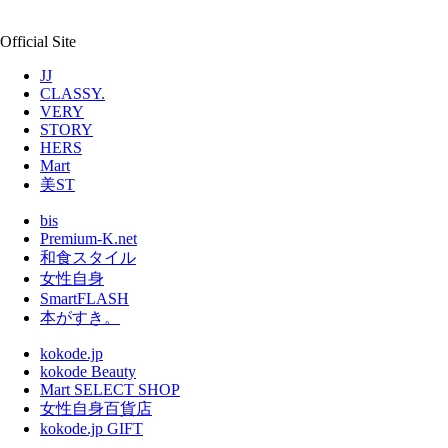
Official Site
JJ
CLASSY.
VERY
STORY
HERS
Mart
美ST
bis
Premium-K.net
和食スタイル
女性自身
SmartFLASH
本がすき。
kokode.jp
kokode Beauty
Mart SELECT SHOP
女性自身百貨店
kokode.jp GIFT