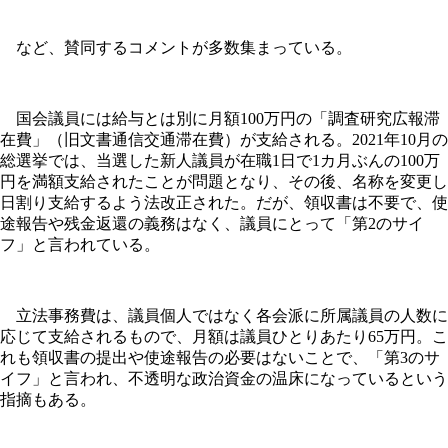
など、賛同するコメントが多数集まっている。
国会議員には給与とは別に月額100万円の「調査研究広報滞
在費」（旧文書通信交通滞在費）が支給される。2021年10月の
総選挙では、当選した新人議員が在職1日で1カ月ぶんの100万
円を満額支給されたことが問題となり、その後、名称を変更し
日割り支給するよう法改正された。だが、領収書は不要で、使
途報告や残金返還の義務はなく、議員にとって「第2のサイ
フ」と言われている。
立法事務費は、議員個人ではなく各会派に所属議員の人数に
応じて支給されるもので、月額は議員ひとりあたり65万円。こ
れも領収書の提出や使途報告の必要はないことで、「第3のサ
イフ」と言われ、不透明な政治資金の温床になっているという
指摘もある。