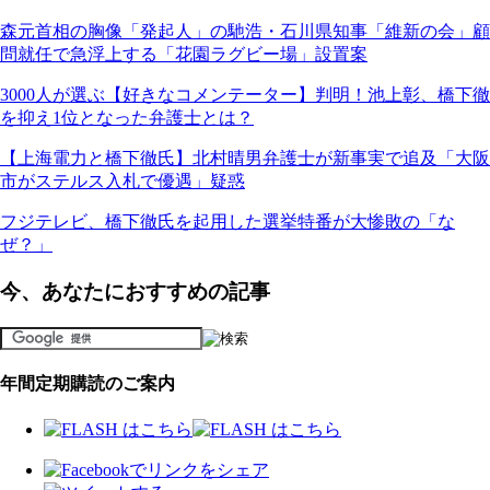
森元首相の胸像「発起人」の馳浩・石川県知事「維新の会」顧
問就任で急浮上する「花園ラグビー場」設置案
3000人が選ぶ【好きなコメンテーター】判明！池上彰、橋下徹
を抑え1位となった弁護士とは？
【上海電力と橋下徹氏】北村晴男弁護士が新事実で追及「大阪
市がステルス入札で優遇」疑惑
フジテレビ、橋下徹氏を起用した選挙特番が大惨敗の「な
ぜ？」
今、あなたにおすすめの記事
年間定期購読のご案内