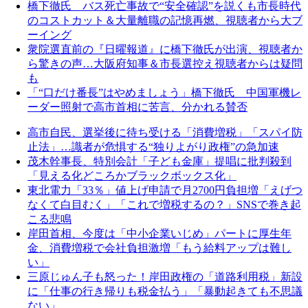
橋下徹氏 バス死亡事故で“安全確認”を説くも市長時代
のコストカット＆大量離職の記憶再燃、視聴者から大ブ
ーイング
衆院選直前の『日曜報道』に橋下徹氏が出演、視聴者か
ら驚きの声…大阪府知事＆市長選控え視聴者からは疑問
も
「“口だけ番長”はやめましょう」橋下徹氏 中国軍機レ
ーダー照射で高市首相に苦言、分かれる賛否
高市自民、選挙後に待ち受ける「消費増税」「スパイ防
止法」…識者が危惧する“独りよがり政権”の急加速
茂木幹事長、特別会計「子ども金庫」提唱に批判殺到
「見える化どころかブラックボックス化」
東北電力「33％」値上げ申請で月2700円負担増「えげつ
なくて白目むく」「これで増税するの？」SNSで巻き起
こる悲鳴
岸田首相、今度は「中小企業いじめ」パートに厚生年
金、消費増税で会社負担激増「もう給料アップは難し
い」
三原じゅん子も怒った！岸田政権の「道路利用税」新設
に「仕事の行き帰りも税金払う」「暴動起きても不思議
ない」