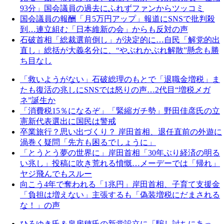
93分」国会議員の過去にふれずファンからツッコミ
国会議員の報酬「月5万円アップ」報道にSNSで批判殺
到…連立組む「日本維新の会」からも反対の声
石破首相「総裁選前倒し」が決定的に…自民「解党的出
直し」総括が大義名分に、“やぶれかぶれ解散”懸念も勝
ち目なし
「救いようがない」石破総理のもとで「退職金増税」ま
たも復活の兆しにSNSでは怒りの声…2代目“増税メガ
ネ”誕生か
「消費税15％になるぞ」「緊縮ガチ勢」野田佳彦氏の立
憲新代表選出に国民は警戒
卒業旅行？思い出づくり？ 岸田首相、退任直前の外遊に
渦巻く疑問「先方も困るでしょうに」
「とうとう夢の世界に」岸田首相「30年ぶり経済の明る
い兆し」投稿に吹き荒れる憤慨…メーデーでは「帰れ」
ヤジ飛んでもスルー
向こう4年で奪われる「1兆円」岸田首相、子育て支援金
「負担は増えない」主張するも「偽装増税にだまされる
な！」の声
ひろゆき氏＆泉房穂氏の新党設立に「騙し討ちにあっ