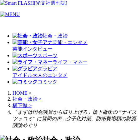
社会・政治
芸能・エンタメ
芸能
インタビュー
スポーツ
ライフ・マネー
グラビア
アイドル
大人のエンタメ
コミック
HOME
>
社会・政治
>
橋下徹
>
「まずは国会議員から取り上げろ」橋下徹氏の “ナイス
ツッコミ” に賛同の声…少子化対策、防衛費増額の財源
議論めぐり
社会・政治