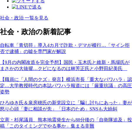
社会・政治 一覧を見る
社会・政治の新着記事
自転車「青切符」導入4カ月で詐欺・デマが横行…「サイン拒
否で逮捕」の嘘を専門家が解説
【9月の内閣改造を完全予想】国民・玉木氏と維新・馬場氏が
まさかの大抜擢…クビになるのは林芳正氏と小野田紀美氏
【職員に「人間のクズ」発言】横浜市長「重大なパワハラ」認
定…大学教授時代の本誌パワハラ報道には「厳重抗議」の高圧
姿勢
ひろゆき氏＆泉房穂氏の新党設立に「騙し討ちにあった」妻が
怒り心頭「妻に相談が先」「日本のため」SNSも大紛糾
立憲・杉尾議員、熊本地震発生から88分後の「自衛隊追及」投
稿「このタイミングでやる事か」集まる非難