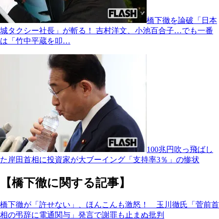
橋下徹を論破「日本
城タクシー社長」が斬る！ 吉村洋文、小池百合子…でも一番
は「竹中平蔵を叩…
100兆円吹っ飛ばし
た岸田首相に投資家が大ブーイング「支持率3％」の惨状
【橋下徹に関する記事】
橋下徹が「許せない」、ほんこんも激怒！ 玉川徹氏「菅前首
相の弔辞に電通関与」発言で謝罪も止まぬ批判