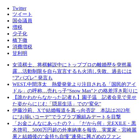
Twitter
ツイート
国会議員
増税
少子化
橋下徹
消費増税
甘利明
女流棋士、将棋解説中にトッププロの離婚歴を突然暴
露…活動制限を自ら宣言するも火消し失敗、過去には
“アバズレ” 発言も
WEST.中間淳太 熱愛発覚より注目される「国民的アイ
ドル」の呼称…売れっ子“Snow Man”との格差浮き彫りに
【誰かわからなかった記者も】園子温 記者会見で見せ
た姿からにじむ「隠居生活」での“変化”
伊藤沙莉、Xで結婚報道を真っ向否定 本誌は2023年
に“お揃いコーデ”でラブラブ腕組みデートを目撃
「お金こんなにあったの？」「だから何」元EXILE・黒
木啓司、5000万円超の外車納車を報告…実業家・宮崎麗
果と結婚後の“金持ち自慢”連発に興ざめのファン