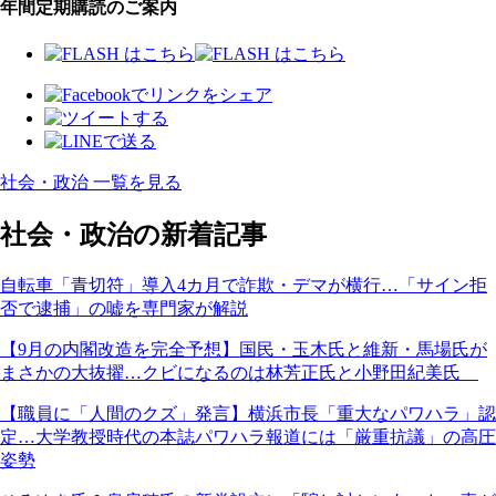
年間定期購読のご案内
社会・政治 一覧を見る
社会・政治の新着記事
自転車「青切符」導入4カ月で詐欺・デマが横行…「サイン拒
否で逮捕」の嘘を専門家が解説
【9月の内閣改造を完全予想】国民・玉木氏と維新・馬場氏が
まさかの大抜擢…クビになるのは林芳正氏と小野田紀美氏
【職員に「人間のクズ」発言】横浜市長「重大なパワハラ」認
定…大学教授時代の本誌パワハラ報道には「厳重抗議」の高圧
姿勢