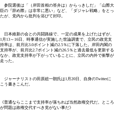
参院選後は「（岸田首相の答弁は）からっきしだ」「山際大
臣の『辞め際』は非常に悪い」など、「ダジャレ戦略」をとっ
たが、党内から批判を浴びて封印。
日本維新の会との共闘路線で、一定の成果を上げたはずが、
1月13～16日、時事通信が実施した世論調査で、立民の政党支
持率は、前月比3.0ポイント減の2.5％に下落した。岸田内閣の
支持率が、前月比2.7ポイント減の26.5％と過去最低を更新する
なか、政党支持率が下がっていることに、立民の内外で衝撃が
走った。
ジャーナリストの田原総一朗氏は1月20日、自身のTwitterに
こう書きこんだ。
《普通ならここまで支持率が落ちれば当然政権交代だ。ところ
が問題は政権交代すべき党がない事だ》