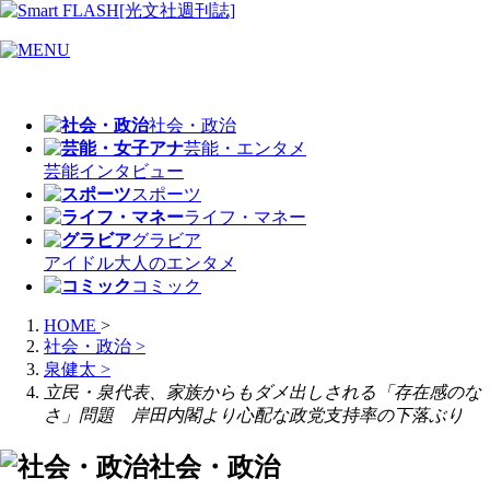
社会・政治
芸能・エンタメ
芸能
インタビュー
スポーツ
ライフ・マネー
グラビア
アイドル
大人のエンタメ
コミック
HOME
>
社会・政治
>
泉健太
>
立民・泉代表、家族からもダメ出しされる「存在感のな
さ」問題 岸田内閣より心配な政党支持率の下落ぶり
社会・政治