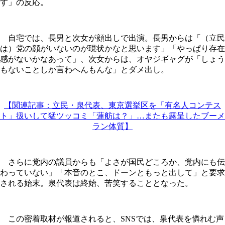
す」の反応。
自宅では、長男と次女が顔出しで出演。長男からは「（立民
は）党の顔がいないのが現状かなと思います」「やっぱり存在
感がないかなあって」、次女からは、オヤジギャグが「しょう
もないことしか言わへんもんな」とダメ出し。
【関連記事：立民・泉代表、東京選挙区を「有名人コンテス
ト」扱いして猛ツッコミ「蓮舫は？」…またも露呈したブーメ
ラン体質】
さらに党内の議員からも「よさが国民どころか、党内にも伝
わっていない」「本音のとこ、ドーンともっと出して」と要求
される始末。泉代表は終始、苦笑することとなった。
この密着取材が報道されると、SNSでは、泉代表を憐れむ声