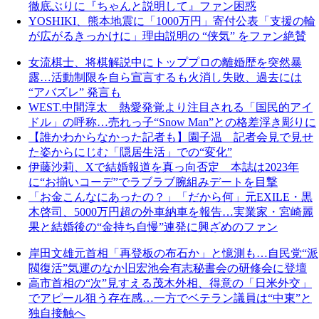
徹底ぶりに『ちゃんと説明して』ファン困惑
YOSHIKI、熊本地震に「1000万円」寄付公表「支援の輪
が広がるきっかけに」理由説明の “侠気” をファン絶賛
女流棋士、将棋解説中にトッププロの離婚歴を突然暴
露…活動制限を自ら宣言するも火消し失敗、過去には
“アバズレ” 発言も
WEST.中間淳太 熱愛発覚より注目される「国民的アイ
ドル」の呼称…売れっ子“Snow Man”との格差浮き彫りに
【誰かわからなかった記者も】園子温 記者会見で見せ
た姿からにじむ「隠居生活」での“変化”
伊藤沙莉、Xで結婚報道を真っ向否定 本誌は2023年
に“お揃いコーデ”でラブラブ腕組みデートを目撃
「お金こんなにあったの？」「だから何」元EXILE・黒
木啓司、5000万円超の外車納車を報告…実業家・宮崎麗
果と結婚後の“金持ち自慢”連発に興ざめのファン
岸田文雄元首相「再登板の布石か」と憶測も…自民党“派
閥復活”気運のなか旧宏池会有志秘書会の研修会に登壇
高市首相の“次”見すえる茂木外相、得意の「日米外交」
でアピール狙う存在感…一方でベテラン議員は“中東”と
独自接触へ