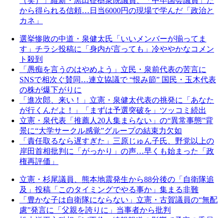
（笑）」維新・黒田征樹衆院議員、「中卒国会議員」だ
から得られる信頼…日当6000円の現場で学んだ「政治と
カネ」
選挙惨敗の中道・泉健太氏「いいメンバーが揃ってま
す」チラシ投稿に「身内が言っても」冷ややかなコメン
ト殺到
「愚痴を言うのはやめよう」立民・泉前代表の苦言に
SNSで相次ぐ賛同…連立協議で “恨み節” 国民・玉木代表
の株が爆下がりに
「進次郎、来い！」立憲・泉健太代表の挑発に「あなた
が行くんだよ！」「まずは予選突破を」ツッコミ続出
立憲・泉代表「推薦人20人集まらない」の“異常事態”背
景に“大学サークル感覚”グループの結束力欠如
「責任取るなら遅すぎた」三原じゅん子氏、野党以上の
岸田首相批判に「がっかり」の声…早くも始まった「政
権再評価」
立憲・杉尾議員、熊本地震発生から88分後の「自衛隊追
及」投稿「このタイミングでやる事か」集まる非難
「豊かな子は自衛隊にならない」立憲・古賀議員の“無配
慮”発言に「父親を誇りに」当事者から批判