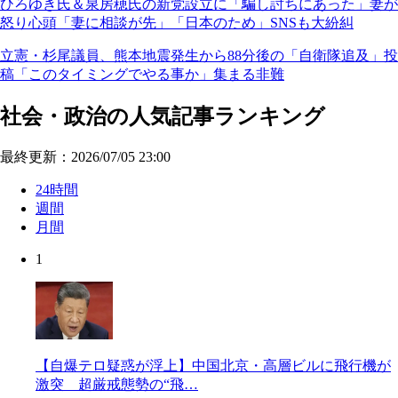
ひろゆき氏＆泉房穂氏の新党設立に「騙し討ちにあった」妻が
怒り心頭「妻に相談が先」「日本のため」SNSも大紛糾
立憲・杉尾議員、熊本地震発生から88分後の「自衛隊追及」投
稿「このタイミングでやる事か」集まる非難
社会・政治の人気記事ランキング
最終更新：2026/07/05 23:00
24時間
週間
月間
1
【自爆テロ疑惑が浮上】中国北京・高層ビルに飛行機が
激突 超厳戒態勢の“飛…