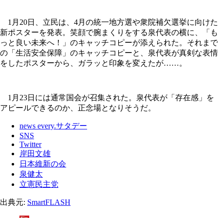
1月20日、立民は、4月の統一地方選や衆院補欠選挙に向けた
新ポスターを発表。笑顔で腕まくりをする泉代表の横に、「も
っと良い未来へ！」のキャッチコピーが添えられた。それまで
の「生活安全保障」のキャッチコピーと、泉代表が真剣な表情
をしたポスターから、ガラッと印象を変えたが……。
1月23日には通常国会が召集された。泉代表が「存在感」を
アピールできるのか、正念場となりそうだ。
news every.サタデー
SNS
Twitter
岸田文雄
日本維新の会
泉健太
立憲民主党
出典元:
SmartFLASH