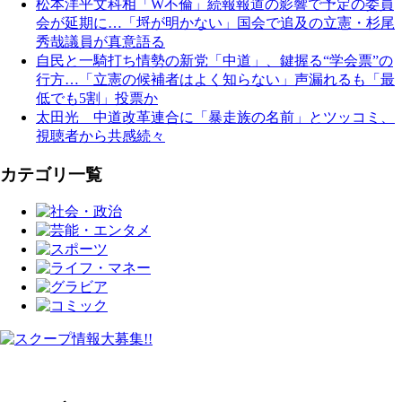
松本洋平文科相「W不倫」続報報道の影響で予定の委員
会が延期に…「埒が明かない」国会で追及の立憲・杉尾
秀哉議員が真意語る
自民と一騎打ち情勢の新党「中道」、鍵握る“学会票”の
行方…「立憲の候補者はよく知らない」声漏れるも「最
低でも5割」投票か
太田光 中道改革連合に「暴走族の名前」とツッコミ、
視聴者から共感続々
カテゴリ一覧