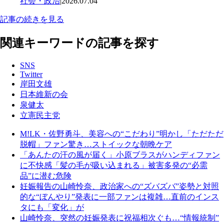
社会・政治
|
2026.07.04
記事の続きを見る
関連キーワードの記事を探す
SNS
Twitter
岸田文雄
日本維新の会
泉健太
立憲民主党
M!LK・佐野勇斗、美容への“こだわり”明かし「ただただ
脱帽」ファン驚き…ストイックな朝晩ケア
「あんたの汗の風が届く」小原ブラスがハンディファン
に不快感「髪の毛が吸い込まれる」被害多発の“必需
品”に潜む危険
妊娠報告の山崎怜奈、政治家への“ズバズバ”姿勢と対照
的な“ぼんやり”発表に一部ファンは複雑…直前のインス
タにも「変化」が
山崎怜奈、突然の妊娠発表に祝福相次ぐも…“情報統制”