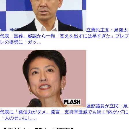
立憲民主党・泉健太
代表「国葬」容認から一転「答えを出すには早すぎた」ブレブ
レの姿勢に「ガッ…
蓮舫議員が立民・泉
代表に「発信力がダメ」発言 支持率激減でも続く“内ゲバ”に
「人のせいにし…