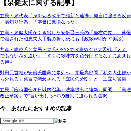
【泉健太に関する記事】
立民・泉代表「身を切る改革で維新と連携」発言に強まる反発
「裏切り行為」「本当に見損なった」
立憲・泉健太氏が引き出した安倍晋三氏の「座右の銘」、葬儀
で渡された昭恵夫人手製の折り紙にも【政敵が明かす美談】
共産・志位氏と立民・泉氏がSNSで改憲めぐり大舌戦 「とん
でもない考え違い」「すぐに敵味方を色分けするな」にあきれ
る声も
野田元首相が安倍氏国葬に参列へ 党最高顧問「私の人生観か
ら外れる」発言で懸念される「立民の分断」と「辻立ち警備」
立民「臨時国会20日以内召集」法案提出に維新も同調 「憲法
改正草案」で“言い出しっぺ”の自民に迫られる選択
今、あなたにおすすめの記事