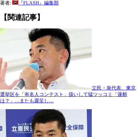
著者:
『FLASH』編集部
【関連記事】
立民・泉代表、東京
選挙区を「有名人コンテスト」扱いして猛ツッコミ「蓮舫
は？」…またも露呈し…