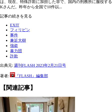
は、現在、特殊詐欺に加担した罪で、国内の刑務所に服役する
Kさんだ。昨年から全国で10件以...
記事の続きを見る
EXIT
フィリピン
事件
兼近大樹
強盗
暴力団
詐欺
出典元:
週刊FLASH 2023年2月21日号
著者:
『FLASH』編集部
【関連記事】