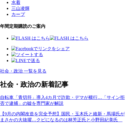
水着
三山凌輝
カープ
年間定期購読のご案内
社会・政治 一覧を見る
社会・政治の新着記事
自転車「青切符」導入4カ月で詐欺・デマが横行…「サイン拒
否で逮捕」の嘘を専門家が解説
【9月の内閣改造を完全予想】国民・玉木氏と維新・馬場氏が
まさかの大抜擢…クビになるのは林芳正氏と小野田紀美氏