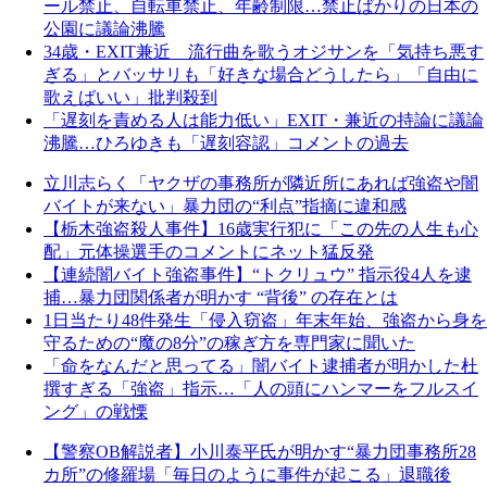
ール禁止、自転車禁止、年齢制限…禁止ばかりの日本の
公園に議論沸騰
34歳・EXIT兼近 流行曲を歌うオジサンを「気持ち悪す
ぎる」とバッサリも「好きな場合どうしたら」「自由に
歌えばいい」批判殺到
「遅刻を責める人は能力低い」EXIT・兼近の持論に議論
沸騰…ひろゆきも「遅刻容認」コメントの過去
立川志らく「ヤクザの事務所が隣近所にあれば強盗や闇
バイトが来ない」暴力団の“利点”指摘に違和感
【栃木強盗殺人事件】16歳実行犯に「この先の人生も心
配」元体操選手のコメントにネット猛反発
【連続闇バイト強盗事件】“トクリュウ” 指示役4人を逮
捕…暴力団関係者が明かす “背後” の存在とは
1日当たり48件発生「侵入窃盗」年末年始、強盗から身を
守るための“魔の8分”の稼ぎ方を専門家に聞いた
「命をなんだと思ってる」闇バイト逮捕者が明かした杜
撰すぎる「強盗」指示…「人の頭にハンマーをフルスイ
ング」の戦慄
【警察OB解説者】小川泰平氏が明かす“暴力団事務所28
カ所”の修羅場「毎日のように事件が起こる」退職後