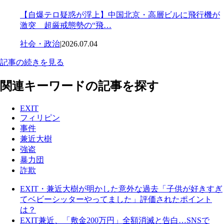
【自爆テロ疑惑が浮上】中国北京・高層ビルに飛行機が
激突 超厳戒態勢の“飛…
社会・政治
|
2026.07.04
記事の続きを見る
関連キーワードの記事を探す
EXIT
フィリピン
事件
兼近大樹
強盗
暴力団
詐欺
EXIT・兼近大樹が明かした意外な過去「子供が好きすぎ
てベビーシッターやってました」評価されたポイント
は？
EXIT兼近、「敷金200万円」全額消滅と告白…SNSで