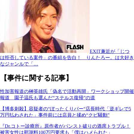
EXIT兼近が「じつ
は拒否している案件」の番組を告白！ りんたろー。は大好き
なジャンルで「…
【事件に関する記事】
性加害報道の榊英雄氏「偽名で活動再開」ワークショップ開催
報道 園子温氏も選んだ“ステルス復帰”の道
【博多刺殺】容疑者の“ぼったくりバー“店長時代「逆ギレで5
万円払わされた」事件前には店員と揉め“クビ騒動”
『Dr.コトー診療所』原作者がパンスト破りの酒席トラブル！
被害女性は慰謝料100万円要求も「僕はハメられた」