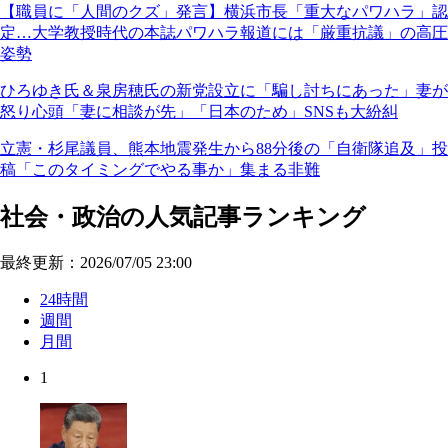
【職員に「人間のクズ」発言】横浜市長「重大なパワハラ」認
定…大学教授時代の本誌パワハラ報道には「厳重抗議」の高圧
姿勢
ひろゆき氏＆泉房穂氏の新党設立に「騙し討ちにあった」妻が
怒り心頭「妻に相談が先」「日本のため」SNSも大紛糾
立憲・杉尾議員、熊本地震発生から88分後の「自衛隊追及」投
稿「このタイミングでやる事か」集まる非難
社会・政治の人気記事ランキング
最終更新：2026/07/05 23:00
24時間
週間
月間
1