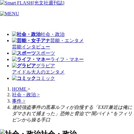
社会・政治
芸能・エンタメ
芸能
インタビュー
スポーツ
ライフ・マネー
グラビア
アイドル
大人のエンタメ
コミック
HOME
>
社会・政治
>
事件
>
連続強盗事件の黒幕ルフィが自慢する「EXIT兼近は俺に
ダマされて捕まった」恐怖と脅迫で“闇バイト”をフィリ
ピンから操る手口
社会・政治