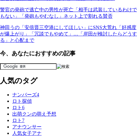
警官の発砲で逃亡中の男性が死亡「相手は武装しているわけで
もない」「発砲もやむなし」ネット上で割れる賛否
神田うの「安倍晋三空港にしてほしい」にSNS大荒れ「好感度
が爆上がり」「冗談でもやめて」…「岸田が検討したらどうす
る」と心配まで
今、あなたにおすすめの記事
人気のタグ
ナンバーズ4
ロト探偵
ロト6
出萌クンの萌え予想
ロト7
アナウンサー
人気女子アナ