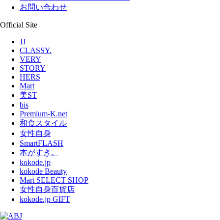
お問い合わせ
Official Site
JJ
CLASSY.
VERY
STORY
HERS
Mart
美ST
bis
Premium-K.net
和食スタイル
女性自身
SmartFLASH
本がすき。
kokode.jp
kokode Beauty
Mart SELECT SHOP
女性自身百貨店
kokode.jp GIFT