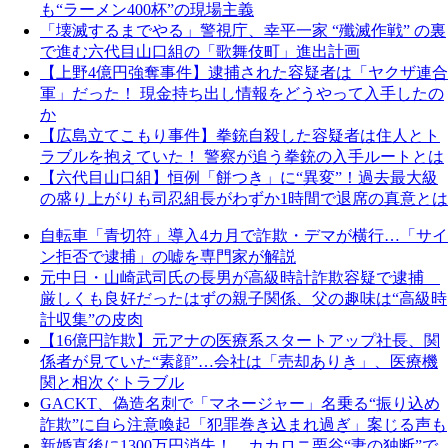
も“ラーメン400杯”の現場主義
「壊滅するまでやる」警視庁、幸平一家 “殲滅作戦” の裏
で進む六代目山口組の「歌舞伎町」進出計画
【上野4億円強奪事件】逮捕された容疑者は「ヤクザ連合
軍」だった！ 現金持ち出し情報をどうやって入手したの
か
【広島立てこもり事件】拳銃自殺した容疑者は住人とト
ラブルを抱えていた！ 警察が追う拳銃の入手ルートとは
【六代目山口組】恒例「餅つき」に“異変”！過去最大級
の盛り上がりも司忍組長がわずか1時間で退席の真意とは
自転車「青切符」導入4カ月で詐欺・デマが横行…「サイ
ン拒否で逮捕」の嘘を専門家が解説
元中日・山崎武司氏の長男が高級時計詐欺容疑で逮捕
厳しくも良好だったはずの親子関係、父の趣味は“高級時
計収集”の皮肉
【16億円詐欺】元アナの医療系スタートアップ社長、関
係者が見ていた“素顔”…会社は「売却ありき」、医療機
関と相次ぐトラブル
GACKT、偽造名刺で「マネージャー」名乗る“振り込め
詐欺”に自ら注意喚起「犯罪巻き込まれ過ぎ」案じる声も
新婚直後に1300万円消失！ カカロニ栗谷“妻の独断”で