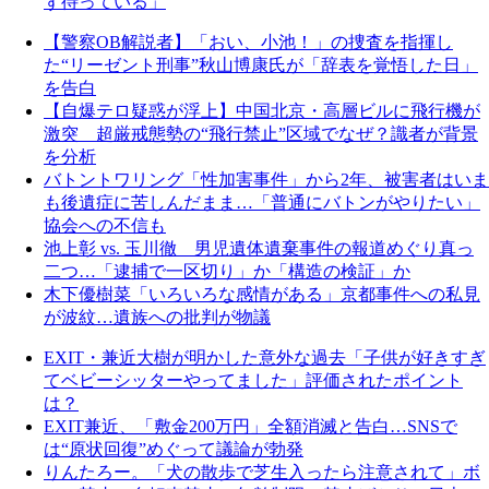
ず待っている」
【警察OB解説者】「おい、小池！」の捜査を指揮し
た“リーゼント刑事”秋山博康氏が「辞表を覚悟した日」
を告白
【自爆テロ疑惑が浮上】中国北京・高層ビルに飛行機が
激突 超厳戒態勢の“飛行禁止”区域でなぜ？識者が背景
を分析
バトントワリング「性加害事件」から2年、被害者はいま
も後遺症に苦しんだまま…「普通にバトンがやりたい」
協会への不信も
池上彰 vs. 玉川徹 男児遺体遺棄事件の報道めぐり真っ
二つ…「逮捕で一区切り」か「構造の検証」か
木下優樹菜「いろいろな感情がある」京都事件への私見
が波紋…遺族への批判が物議
EXIT・兼近大樹が明かした意外な過去「子供が好きすぎ
てベビーシッターやってました」評価されたポイント
は？
EXIT兼近、「敷金200万円」全額消滅と告白…SNSで
は“原状回復”めぐって議論が勃発
りんたろー。「犬の散歩で芝生入ったら注意されて」ボ