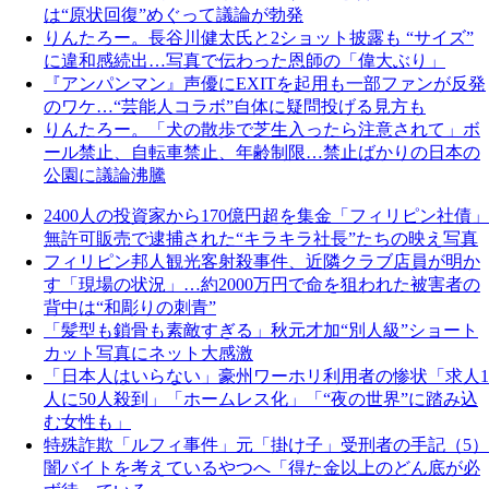
は“原状回復”めぐって議論が勃発
りんたろー。長谷川健太氏と2ショット披露も “サイズ”
に違和感続出…写真で伝わった恩師の「偉大ぶり」
『アンパンマン』声優にEXITを起用も一部ファンが反発
のワケ…“芸能人コラボ”自体に疑問投げる見方も
りんたろー。「犬の散歩で芝生入ったら注意されて」ボ
ール禁止、自転車禁止、年齢制限…禁止ばかりの日本の
公園に議論沸騰
2400人の投資家から170億円超を集金「フィリピン社債」
無許可販売で逮捕された“キラキラ社長”たちの映え写真
フィリピン邦人観光客射殺事件、近隣クラブ店員が明か
す「現場の状況」…約2000万円で命を狙われた被害者の
背中は“和彫りの刺青”
「髪型も鎖骨も素敵すぎる」秋元才加“別人級”ショート
カット写真にネット大感激
「日本人はいらない」豪州ワーホリ利用者の惨状「求人1
人に50人殺到」「ホームレス化」「“夜の世界”に踏み込
む女性も」
特殊詐欺「ルフィ事件」元「掛け子」受刑者の手記（5）
闇バイトを考えているやつへ「得た金以上のどん底が必