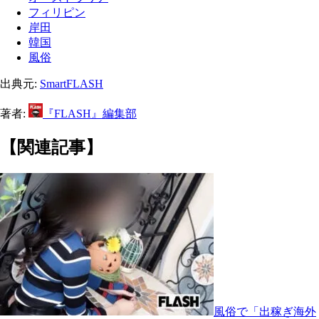
フィリピン
岸田
韓国
風俗
出典元:
SmartFLASH
著者:
『FLASH』編集部
【関連記事】
風俗で「出稼ぎ海外