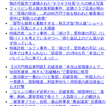
無許可販売で逮捕された“キラキラ社長”たちの映え写真
フィリピン邦人観光客射殺事件、近隣クラブ店員が明か
す「現場の状況」…約2000万円で命を狙われた被害者の
背中は“和彫りの刺青”
「髪型も鎖骨も素敵すぎる」秋元才加“別人級”ショート
カット写真にネット大感激
特殊詐欺「ルフィ事件」元「掛け子」受刑者の手記（5）
闇バイトを考えているやつへ「得た金以上のどん底が必
ず待っている」
特殊詐欺「ルフィ事件」元「掛け子」受刑者の手記（4）
日本では考えられない「収容所」の1年8カ月「本当にヤ
バいところに来てしまった」
【10万円商品券問題】石破首相「本当は居酒屋さんで」
珍回答連発…地方も“石破離れ”で選挙戦に暗雲
「政治家が一番のパリピ集団」石破首相、「外国人のパ
ー券購入」規制報道…利益率90％！岸田派の政治資金に
も大打撃
「なりふり構わず必死だわ」石破首相、靖国神社に「真
榊」奉納…選挙苦戦で焦り？「人気取り」との酷評も
「被害者ヅラか」自民・森山幹事長 “裏金議員” 当選後の