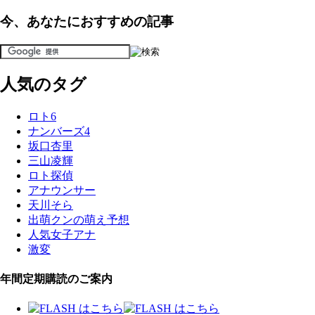
今、あなたにおすすめの記事
人気のタグ
ロト6
ナンバーズ4
坂口杏里
三山凌輝
ロト探偵
アナウンサー
天川そら
出萌クンの萌え予想
人気女子アナ
激変
年間定期購読のご案内