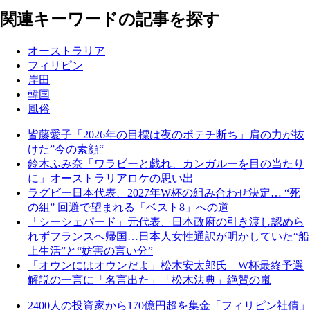
関連キーワードの記事を探す
オーストラリア
フィリピン
岸田
韓国
風俗
皆藤愛子「2026年の目標は夜のポテチ断ち」肩の力が抜
けた”今の素顔“
鈴木ふみ奈「ワラビーと戯れ、カンガルーを目の当たり
に」オーストラリアロケの思い出
ラグビー日本代表、2027年W杯の組み合わせ決定… “死
の組” 回避で望まれる「ベスト8」への道
「シーシェパード」元代表、日本政府の引き渡し認めら
れずフランスへ帰国…日本人女性通訳が明かしていた“船
上生活”と“妨害の言い分”
「オウンにはオウンだよ」松木安太郎氏 W杯最終予選
解説の一言に「名言出た」「松木法典」絶賛の嵐
2400人の投資家から170億円超を集金「フィリピン社債」