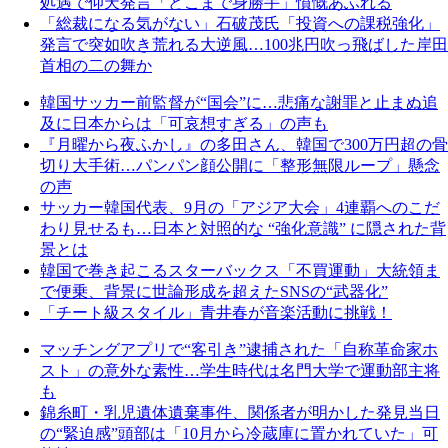
処遇で仰天発言「どこまで身勝手」憤慨あふれる
「総裁になる気がない」石破茂氏「投資への課税強化」
発言で突如吹き荒れる大逆風…100兆円吹っ飛ばした岸田
首相の二の舞か
韓国サッカー前監督が“国会”に…悲痛な謝罪と止まぬ追
及に日本からは「可哀想すぎる」の声も
『月曜から夜ふかし』の多田さん、韓国で300万円超の骨
切り大手術…パンパン顔公開に「整形無限ループ」懸念
の声
サッカー韓国代表、9月の「アジア大会」4連覇へのこだ
わり見せるも…日本と対照的な “強化意識” に隠された背
景とは
韓国で巻き起こるスターバックス「不買運動」大統領ま
で便乗、背景に世論形成を超えたSNSの“武器化”
「チート級スタイル」青井春が音楽活動に挑戦！
マッチングアプリで“客引き”逮捕された「自称革命家ホ
スト」の意外な素性…学生時代は名門大学で運動部主将
も
錦糸町・乳児遺体遺棄事件、関係者が明かした発見当日
の“緊迫感”頭部は「10月から冷蔵庫に置かれていた」可