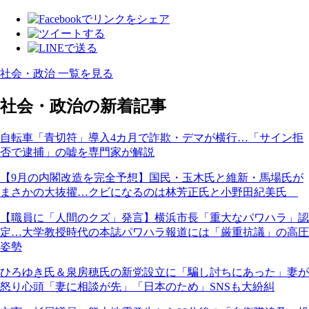
社会・政治 一覧を見る
社会・政治の新着記事
自転車「青切符」導入4カ月で詐欺・デマが横行…「サイン拒
否で逮捕」の嘘を専門家が解説
【9月の内閣改造を完全予想】国民・玉木氏と維新・馬場氏が
まさかの大抜擢…クビになるのは林芳正氏と小野田紀美氏
【職員に「人間のクズ」発言】横浜市長「重大なパワハラ」認
定…大学教授時代の本誌パワハラ報道には「厳重抗議」の高圧
姿勢
ひろゆき氏＆泉房穂氏の新党設立に「騙し討ちにあった」妻が
怒り心頭「妻に相談が先」「日本のため」SNSも大紛糾