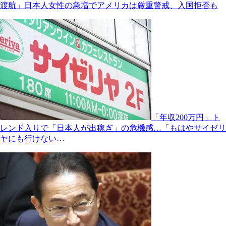
渡航」日本人女性の急増でアメリカは厳重警戒、入国拒否も
「年収200万円」ト
レンド入りで「日本人が出稼ぎ」の危機感…「もはやサイゼリ
ヤにも行けない…