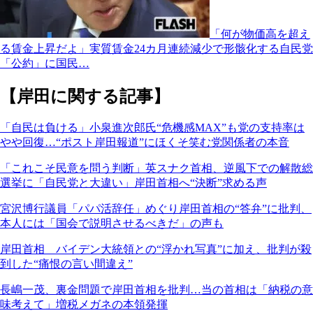
「何が物価高を超え
る賃金上昇だよ」実質賃金24カ月連続減少で形骸化する自民党
「公約」に国民…
【岸田に関する記事】
「自民は負ける」小泉進次郎氏“危機感MAX”も党の支持率は
やや回復…“ポスト岸田報道”にほくそ笑む党関係者の本音
「これこそ民意を問う判断」英スナク首相、逆風下での解散総
選挙に「自民党と大違い」岸田首相へ“決断”求める声
宮沢博行議員「パパ活辞任」めぐり岸田首相の“答弁”に批判、
本人には「国会で説明させるべきだ」の声も
岸田首相 バイデン大統領との“浮かれ写真”に加え、批判が殺
到した“痛恨の言い間違え”
長嶋一茂、裏金問題で岸田首相を批判…当の首相は「納税の意
味考えて」増税メガネの本領発揮