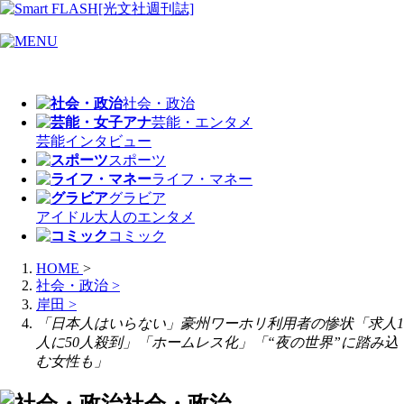
社会・政治
芸能・エンタメ
芸能
インタビュー
スポーツ
ライフ・マネー
グラビア
アイドル
大人のエンタメ
コミック
HOME
>
社会・政治
>
岸田
>
「日本人はいらない」豪州ワーホリ利用者の惨状「求人1
人に50人殺到」「ホームレス化」「“夜の世界”に踏み込
む女性も」
社会・政治