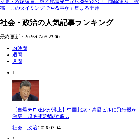
立憲・杉尾議員、熊本地震発生から88分後の「自衛隊追及」投
稿「このタイミングでやる事か」集まる非難
社会・政治の人気記事ランキング
最終更新：2026/07/05 23:00
24時間
週間
月間
1
【自爆テロ疑惑が浮上】中国北京・高層ビルに飛行機が
激突 超厳戒態勢の“飛…
社会・政治
|
2026.07.04
1