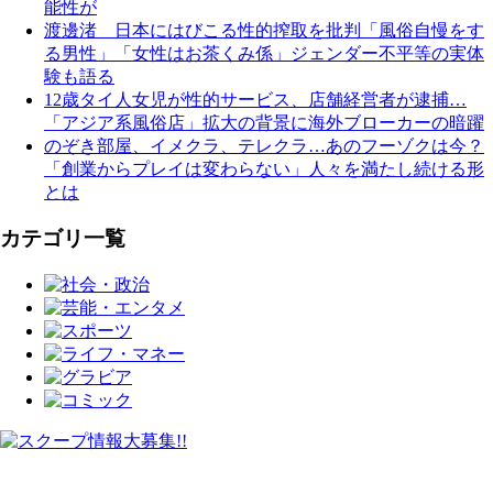
能性が
渡邊渚 日本にはびこる性的搾取を批判「風俗自慢をす
る男性」「女性はお茶くみ係」ジェンダー不平等の実体
験も語る
12歳タイ人女児が性的サービス、店舗経営者が逮捕…
「アジア系風俗店」拡大の背景に海外ブローカーの暗躍
のぞき部屋、イメクラ、テレクラ…あのフーゾクは今？
「創業からプレイは変わらない」人々を満たし続ける形
とは
カテゴリ一覧