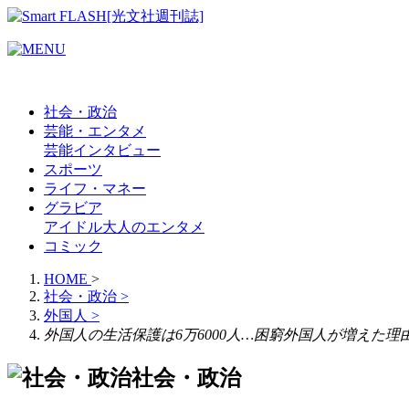
社会・政治
芸能・エンタメ
芸能
インタビュー
スポーツ
ライフ・マネー
グラビア
アイドル
大人のエンタメ
コミック
HOME
>
社会・政治
>
外国人
>
外国人の生活保護は6万6000人…困窮外国人が増えた
社会・政治