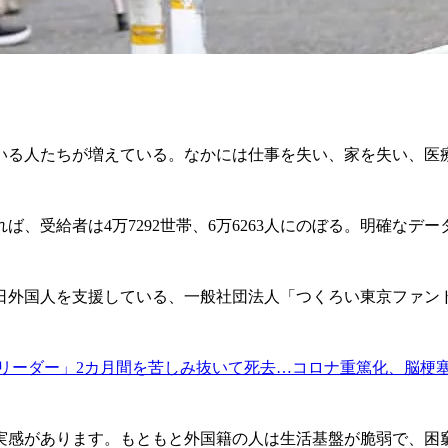
る人たちが増えている。なかには仕事を失い、家を失い、医
れば、受給者は4万7292世帯、6万6263人にのぼる。明確な
外国人を支援している、一般社団法人「つくろい東京ファン
リーダー」2カ月間を苦しみ抜いて死去…コロナ重篤化、脳梗
実感があります。もともと外国籍の人は生活基盤が脆弱で、困