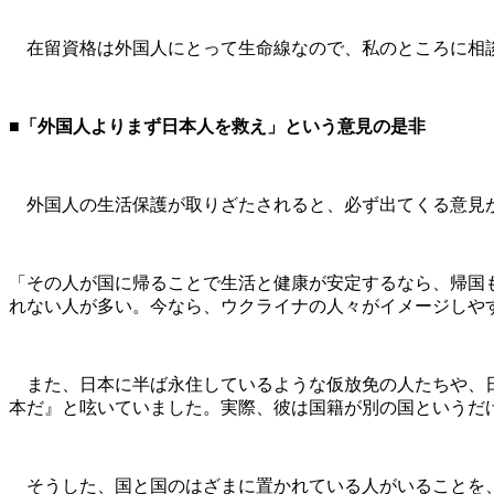
在留資格は外国人にとって生命線なので、私のところに相談
■「外国人よりまず日本人を救え」という意見の是非
外国人の生活保護が取りざたされると、必ず出てくる意見が
「その人が国に帰ることで生活と健康が安定するなら、帰国
れない人が多い。今なら、ウクライナの人々がイメージしや
また、日本に半ば永住しているような仮放免の人たちや、日
本だ』と呟いていました。実際、彼は国籍が別の国というだ
そうした、国と国のはざまに置かれている人がいることを、