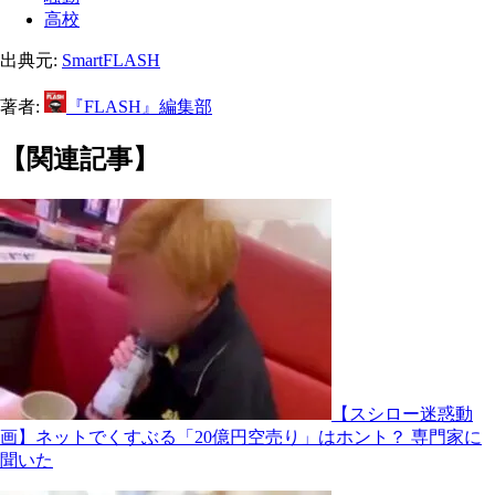
高校
出典元:
SmartFLASH
著者:
『FLASH』編集部
【関連記事】
【スシロー迷惑動
画】ネットでくすぶる「20億円空売り」はホント？ 専門家に
聞いた