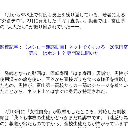
1月からSNS上で何度も炎上を繰り返している、若者による
“外食テロ”。2月に発覚した「ガリ直食い」動画では、富山県
の “大人たち” が振り回されていたーー。
関連記事：【スシロー迷惑動画】ネットでくすぶる「20億円空
売り」はホント？ 専門家に聞いた
発端となった動画は、回転寿司「はま寿司」店舗で、男性が
使用済みの箸を使い、容器から直接ガリを食べる様子を撮影し
たもの。男性が、富山第一高校サッカー部のジャージを着てい
たことから、ネット上ではすぐに身元が特定された。
2月13日に『女性自身』が取材をしたところ、対応した副教
頭は「我々も本校の生徒かどうかまだ確認中です。（迷惑行為
の）報道が出たものですから、全校生徒たちが怖がっています