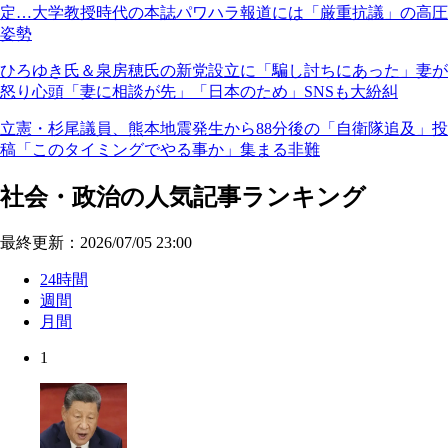
定…大学教授時代の本誌パワハラ報道には「厳重抗議」の高圧
姿勢
ひろゆき氏＆泉房穂氏の新党設立に「騙し討ちにあった」妻が
怒り心頭「妻に相談が先」「日本のため」SNSも大紛糾
立憲・杉尾議員、熊本地震発生から88分後の「自衛隊追及」投
稿「このタイミングでやる事か」集まる非難
社会・政治の人気記事ランキング
最終更新：2026/07/05 23:00
24時間
週間
月間
1