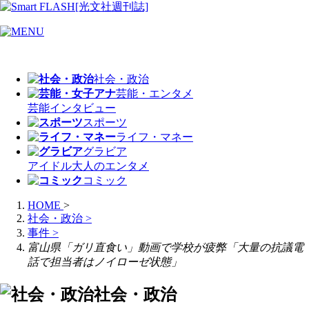
社会・政治
芸能・エンタメ
芸能
インタビュー
スポーツ
ライフ・マネー
グラビア
アイドル
大人のエンタメ
コミック
HOME
>
社会・政治
>
事件
>
富山県「ガリ直食い」動画で学校が疲弊「大量の抗議電
話で担当者はノイローゼ状態」
社会・政治