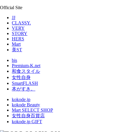
Official Site
JJ
CLASSY.
VERY
STORY
HERS
Mart
美ST
bis
Premium-K.net
和食スタイル
女性自身
SmartFLASH
本がすき。
kokode.jp
kokode Beauty
Mart SELECT SHOP
女性自身百貨店
kokode.jp GIFT