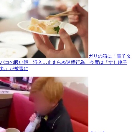
ガリの箱に「電子タ
バコの吸い殻」混入…止まらぬ迷惑行為、今度は「すし銚子
丸」が被害に