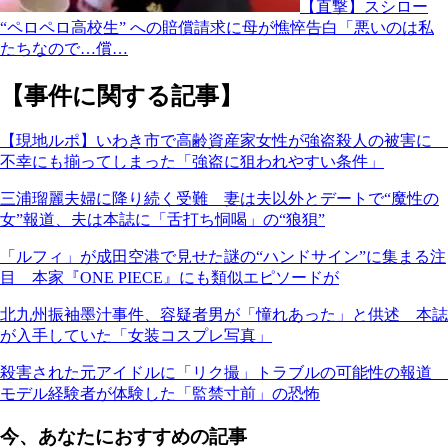
【直撃】スシロー
“ペロペロ高校生” への賠償請求に母が憔悴告白「悪いのは私
たちなので…償…
【事件に関する記事】
【現地ルポ】いわき市で高齢資産家女性が強盗殺人の被害に
不幸にも揃ってしまった「強盗に狙われやすい条件」
三浦瑠麗夫婦に降り続く受難 妻は夫以外とデートで“魔性の
女”報道、夫は本誌に「舌打ち恫喝」の“狼狽”
「ルフィ」が成田空港で見せた謎の“ハンドサイン”に集まる注
目 本家『ONE PIECE』にも類似エピソードが
北九州振袖墨汁事件、容疑者男が「憧れあった」と供述 本誌
が入手していた「女装コスプレ写真」
殺害された元アイドルに「リク撮」トラブルの可能性の報道
モデル経験者が体験した「監禁寸前」の恐怖
今、あなたにおすすめの記事