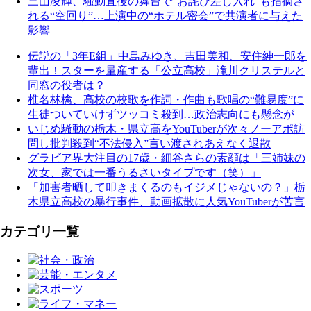
三山凌輝、騒動直後の舞台で“お詫び差し入れ”も指摘さ
れる“空回り”…上演中の“ホテル密会”で共演者に与えた
影響
伝説の「3年E組」中島みゆき、吉田美和、安住紳一郎を
輩出！スターを量産する「公立高校」滝川クリステルと
同窓の役者は？
椎名林檎、高校の校歌を作詞・作曲も歌唱の“難易度”に
生徒ついていけずツッコミ殺到…政治志向にも懸念が
いじめ騒動の栃木・県立高をYouTuberが次々ノーアポ訪
問し批判殺到“不法侵入”言い渡されあえなく退散
グラビア界大注目の17歳・細谷さらの素顔は「三姉妹の
次女、家では一番うるさいタイプです（笑）」
「加害者晒して叩きまくるのもイジメじゃないの？」栃
木県立高校の暴行事件、動画拡散に人気YouTuberが苦言
カテゴリ一覧