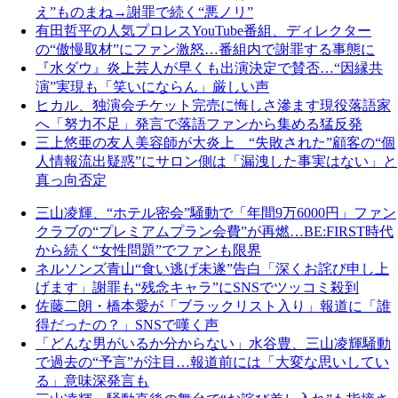
え”ものまね→謝罪で続く“悪ノリ”
有田哲平の人気プロレスYouTube番組、ディレクター
の“傲慢取材”にファン激怒…番組内で謝罪する事態に
『水ダウ』炎上芸人が早くも出演決定で賛否…“因縁共
演”実現も「笑いにならん」厳しい声
ヒカル、独演会チケット完売に悔しさ滲ます現役落語家
へ「努力不足」発言で落語ファンから集める猛反発
三上悠亜の友人美容師が大炎上 “失敗された”顧客の“個
人情報流出疑惑”にサロン側は「漏洩した事実はない」と
真っ向否定
三山凌輝、“ホテル密会”騒動で「年間9万6000円」ファン
クラブの“プレミアムプラン会費”が再燃…BE:FIRST時代
から続く“女性問題”でファンも限界
ネルソンズ青山“食い逃げ未遂”告白「深くお詫び申し上
げます」謝罪も“残念キャラ”にSNSでツッコミ殺到
佐藤二朗・橋本愛が「ブラックリスト入り」報道に「誰
得だったの？」SNSで嘆く声
「どんな男がいるか分からない」水谷豊、三山凌輝騒動
で過去の“予言”が注目…報道前には「大変な思いしてい
る」意味深発言も