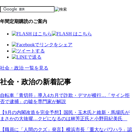
年間定期購読のご案内
社会・政治 一覧を見る
社会・政治の新着記事
自転車「青切符」導入4カ月で詐欺・デマが横行…「サイン拒
否で逮捕」の嘘を専門家が解説
【9月の内閣改造を完全予想】国民・玉木氏と維新・馬場氏が
まさかの大抜擢…クビになるのは林芳正氏と小野田紀美氏
【職員に「人間のクズ」発言】横浜市長「重大なパワハラ」認