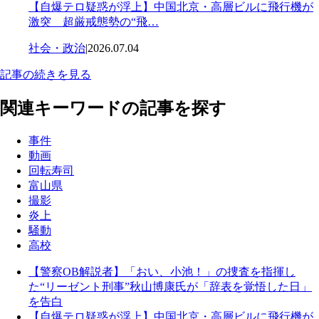
【自爆テロ疑惑が浮上】中国北京・高層ビルに飛行機が
激突 超厳戒態勢の“飛…
社会・政治
|
2026.07.04
記事の続きを見る
関連キーワードの記事を探す
事件
動画
回転寿司
富山県
撮影
炎上
騒動
高校
【警察OB解説者】「おい、小池！」の捜査を指揮し
た“リーゼント刑事”秋山博康氏が「辞表を覚悟した日」
を告白
【自爆テロ疑惑が浮上】中国北京・高層ビルに飛行機が