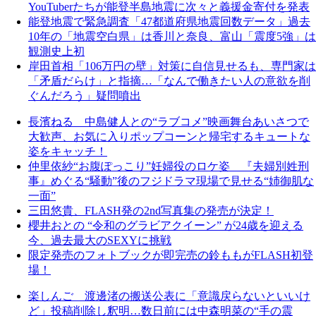
YouTuberたちが能登半島地震に次々と義援金寄付を発表
能登地震で緊急調査「47都道府県地震回数データ」過去
10年の「地震空白県」は香川と奈良、富山「震度5強」は
観測史上初
岸田首相「106万円の壁」対策に自信見せるも、専門家は
「矛盾だらけ」と指摘…「なんで働きたい人の意欲を削
ぐんだろう」疑問噴出
長濱ねる 中島健人との“ラブコメ”映画舞台あいさつで
大歓声、お気に入りポップコーンと帰宅するキュートな
姿をキャッチ！
仲里依紗“お腹ぽっこり”妊婦役のロケ姿 『夫婦別姓刑
事』めぐる“騒動”後のフジドラマ現場で見せる“姉御肌な
一面”
三田悠貴、FLASH発の2nd写真集の発売が決定！
櫻井おとの “令和のグラビアクイーン” が24歳を迎える
今、過去最大のSEXYに挑戦
限定発売のフォトブックが即完売の鈴ももがFLASH初登
場！
楽しんご 渡邊渚の搬送公表に「意識戻らないといいけ
ど」投稿削除し釈明…数日前には中森明菜の“手の震