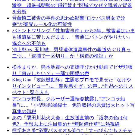
激突 超厳戒態勢の“飛行禁止”区域でなぜ？識者が背景
を分析
斉藤慎二被告の事件の思わぬ影響“ロケバス男女で分
乗”が業界ルール化の可能性
バトントワリング「性加害事件」から2年、被害者はいま
も後遺症に苦しんだまま…「普通にバトンがやりたい」
協会への不信も
池上彰 vs. 玉川徹 男児遺体遺棄事件の報道めぐり真っ
二つ…「逮捕で一区切り」か「構造の検証」か
松本まりか、熊本地震への支援呼びかけ動画でピザ頬張
り「何がしたい？」一部で困惑の声
King Gnu『攻殻機動隊』主題歌プロモで見せた “なげや
りインタビュー” に「態度悪すぎ」の声…“作品へのリス
ペクト” 疑う人も
アンゴラ村長、クルーザー運転姿披露し“アンゴラ船
長”に…「小型船舶操縦士」免許取得の原資は大ヒット写
真集の印税
あの「隅田川花火大会」生放送直前の「浴衣の色は何
色?」予想以上に注目集めた“無防備仕草”に熱視線
熊切あさ美“浴室バスタオル姿”に「すっぴんでもメチャ