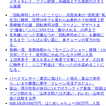
メチャキレイ」ファン絶賛…46歳迎えても抜群のスタイ
ル披露
「回転寿司しか行ったことない」志田未来の “庶民派” 私
生活に騒然…芸歴26年でも変わらぬ素朴さで好感度上昇
黒柳徹子92歳 回転寿司20貫、ラーメン、デザートま
で“爆食い”ぶりにSNSでは「癒やされる」の声まで
生魚嫌いだった安藤なつが「回転寿司めぐり」を趣味に
するまで「いちばん安い皿に、各チェーンの実力が出
る」
長嶋一茂、長期休暇から『モーニングショー』復帰「1カ
月何してた？」批判気にせぬブレなさが呼ぶ人気
上沼恵美子「老人を歪んだ角度で大事にしすぎ」の日本
に物申す！ シニア料金は「年いったのを認めることに
なる」
パークマンサー「東京に負けた」と地元・富山で米作
り…いまや農業に夢中「クレーン水没アホだよ♪」
富山・滑川市長が休日に1人でボランティア参加「現場は
マジで助かる」「山本太郎とは大違い」れいわ・山本代
表と比較する声
HIKAKIN1000万円、はじめしゃちょー500万円…人気