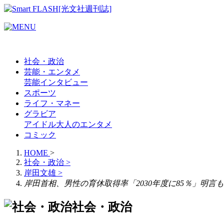
社会・政治
芸能・エンタメ
芸能
インタビュー
スポーツ
ライフ・マネー
グラビア
アイドル
大人のエンタメ
コミック
HOME
>
社会・政治
>
岸田文雄
>
岸田首相、男性の育休取得率「2030年度に85％」明
社会・政治