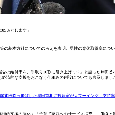
に85％とします」
対策の基本方針についての考えを表明。男性の育休取得率につ
場合の給付率を、手取り10割に引き上げます』と語った岸田首
も経済的な支援をおこなう仕組みの創設についても言及しまし
100兆円吹っ飛ばした岸田首相に投資家が大ブーイング「支持率
済的支援の強化」「子育て家庭へのサービス拡充」「働き方