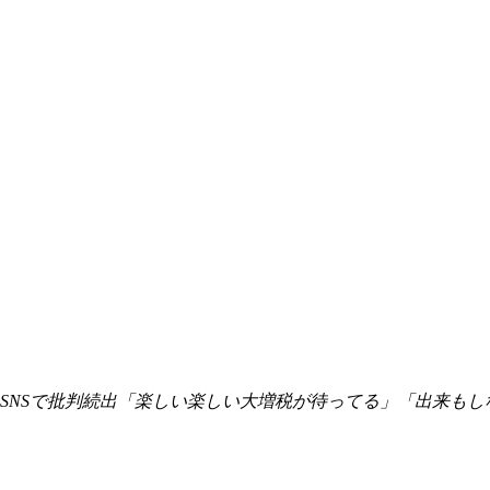
言もSNSで批判続出「楽しい楽しい大増税が待ってる」「出来も