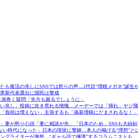
も復活の兆しにSNSでは怒りの声…2代目“増税メガネ”誕生
立憲新代表選出に国民は警戒
に渦巻く疑問「先方も困るでしょうに」
るい兆し」投稿に吹き荒れる憤慨…メーデーでは「帰れ」ヤジ
金「負担は増えない」主張するも「偽装増税にだまされるな！
」妻が怒り心頭「妻に相談が先」「日本のため」SNSも大紛糾
ない時代になった」日本の現状に警鐘…本人の掲げる“理想”と
ングライターが激怒…“ギャル語で擁護”するコラムニストも