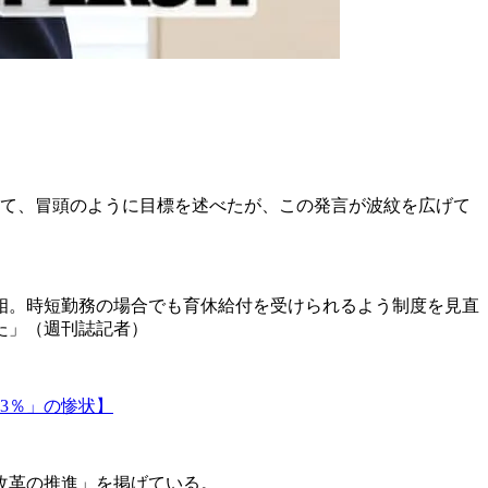
いて、冒頭のように目標を述べたが、この発言が波紋を広げて
相。時短勤務の場合でも育休給付を受けられるよう制度を見直
た」（週刊誌記者）
3％」の惨状】
改革の推進」を掲げている。