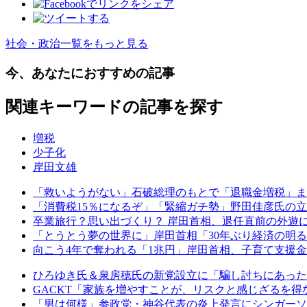
社会・政治一覧をもっと見る
今、あなたにおすすめの記事
関連キーワードの記事を探す
増税
少子化
岸田文雄
「救いようがない」石破総理のもとで「退職金増税」また
「消費税15％になるぞ」「緊縮ガチ勢」野田佳彦氏の
卒業旅行？思い出づくり？ 岸田首相、退任直前の外遊
「とうとう夢の世界に」岸田首相「30年ぶり経済の明
向こう4年で奪われる「1兆円」岸田首相、子育て支援
ひろゆき氏＆泉房穂氏の新党設立に「騙し討ちにあった
GACKT「家族を増やすことが、リスクと感じざるを得
「男は何様」参政党・神谷代表の炎上発言にシンガーソ