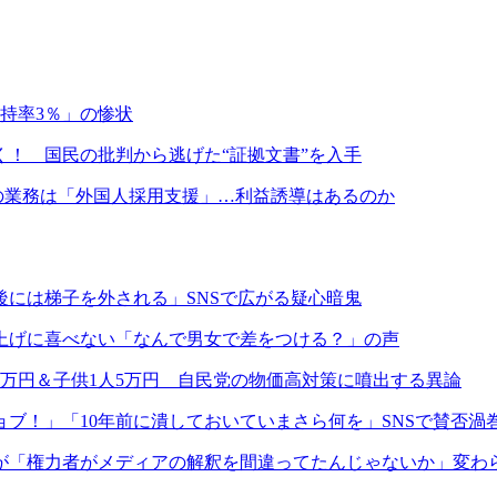
持率3％」の惨状
！ 国民の批判から逃げた“証拠文書”を入手
の業務は「外国人採用支援」…利益誘導はあるのか
には梯子を外される」SNSで広がる疑心暗鬼
上げに喜べない「なんで男女で差をつける？」の声
万円＆子供1人5万円 自民党の物価高対策に噴出する異論
ブ！」「10年前に潰しておいていまさら何を」SNSで賛否渦
が「権力者がメディアの解釈を間違ってたんじゃないか」変わ