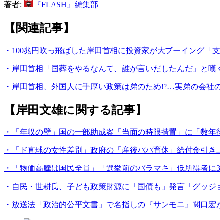
著者:
『FLASH』編集部
【関連記事】
・100兆円吹っ飛ばした岸田首相に投資家が大ブーイング「支
・岸田首相「国葬をやるなんて、誰が言いだしたんだ」と嘆く
・岸田首相、外国人に手厚い政策は弟のため!?…実弟の会社
【岸田文雄に関する記事】
・「年収の壁」国の一部助成案「当面の時限措置」に「数年後
・「ド直球の女性差別」政府の「産後パパ育休」給付金引き
・「物価高騰は国民全員」「選挙前のバラマキ」低所得者に3
・自民・世耕氏、子ども政策財源に「国債も」発言「グッジョ
・放送法「政治的公平文書」で名指しの『サンモニ』関口宏