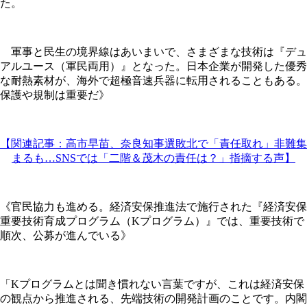
た。
軍事と民生の境界線はあいまいで、さまざまな技術は『デュ
アルユース（軍民両用）』となった。日本企業が開発した優秀
な耐熱素材が、海外で超極音速兵器に転用されることもある。
保護や規制は重要だ》
【関連記事：高市早苗、奈良知事選敗北で「責任取れ」非難集
まるも…SNSでは「二階＆茂木の責任は？」指摘する声】
《官民協力も進める。経済安保推進法で施行された『経済安保
重要技術育成プログラム（Kプログラム）』では、重要技術で
順次、公募が進んでいる》
「Kプログラムとは聞き慣れない言葉ですが、これは経済安保
の観点から推進される、先端技術の開発計画のことです。内閣