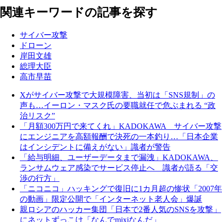
関連キーワードの記事を探す
サイバー攻撃
ドローン
岸田文雄
総理大臣
高市早苗
Xがサイバー攻撃で大規模障害、当初は「SNS規制」の
声も…イーロン・マスク氏の要職就任で危ぶまれる “政
治リスク”
「月額300万円で来てくれ」KADOKAWA サイバー攻撃
にエンジニアを高額報酬で決死の一本釣り…「日本企業
はインシデントに備えがない」識者が警告
「給与明細、ユーザーデータまで漏洩」KADOKAWA、
ランサムウェア感染でサービス停止へ 識者が語る「交
渉の行方」
「ニコニコ」ハッキングで復旧に1カ月超の惨状「2007年
の動画」限定公開で「インターネット老人会」爆誕
親ロシアのハッカー集団「日本で2番人気のSNSを攻撃」
にネットずっこけ「なんでmixiなんだ」