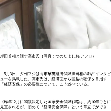
岸田首相と話す高市氏（写真：つのだよしお/アフロ）
5月3日、夕刊フジは高市早苗経済保障担当相の独占インタビ
ューを掲載した。高市氏は、経済面から国益の確保を目指す
「経済安保」の必要性について、こう述べている。
《昨年12月に閣議決定した国家安全保障戦略は、約10年ごとに
見直されるが、初めて『経済安全保障』という章立てができ