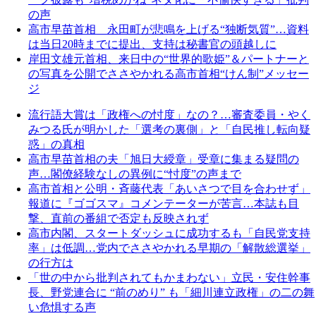
の声
高市早苗首相 永田町が悲鳴を上げる“独断気質”…資料
は当日20時までに提出、支持は秘書官の頭越しに
岸田文雄元首相、来日中の“世界的歌姫”＆パートナーと
の写真を公開でささやかれる高市首相“けん制”メッセー
ジ
流行語大賞は「政権への忖度」なの？…審査委員・やく
みつる氏が明かした「選考の裏側」と「自民推し転向疑
惑」の真相
高市早苗首相の夫「旭日大綬章」受章に集まる疑問の
声…閣僚経験なしの異例に“忖度”の声まで
高市首相と公明・斉藤代表「あいさつで目を合わせず」
報道に『ゴゴスマ』コメンテーターが苦言…本誌も目
撃、直前の番組で否定も反映されず
高市内閣、スタートダッシュに成功するも「自民党支持
率」は低調…党内でささやかれる早期の「解散総選挙」
の行方は
「世の中から批判されてもかまわない」立民・安住幹事
長、野党連合に “前のめり” も「細川連立政権」の二の舞
い危惧する声