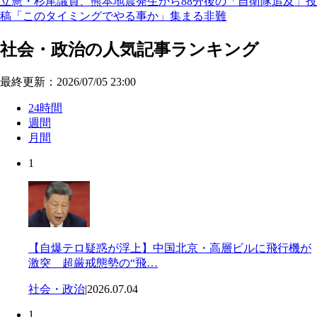
立憲・杉尾議員、熊本地震発生から88分後の「自衛隊追及」投
稿「このタイミングでやる事か」集まる非難
社会・政治の人気記事ランキング
最終更新：2026/07/05 23:00
24時間
週間
月間
1
【自爆テロ疑惑が浮上】中国北京・高層ビルに飛行機が
激突 超厳戒態勢の“飛…
社会・政治
|
2026.07.04
1