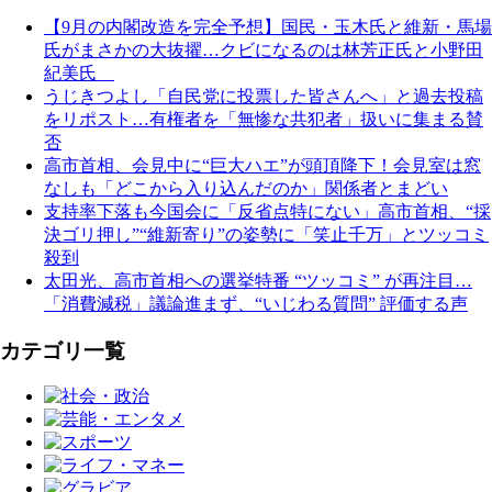
【9月の内閣改造を完全予想】国民・玉木氏と維新・馬場
氏がまさかの大抜擢…クビになるのは林芳正氏と小野田
紀美氏
うじきつよし「自民党に投票した皆さんへ」と過去投稿
をリポスト…有権者を「無惨な共犯者」扱いに集まる賛
否
高市首相、会見中に“巨大ハエ”が頭頂降下！会見室は窓
なしも「どこから入り込んだのか」関係者とまどい
支持率下落も今国会に「反省点特にない」高市首相、“採
決ゴリ押し”“維新寄り”の姿勢に「笑止千万」とツッコミ
殺到
太田光、高市首相への選挙特番 “ツッコミ” が再注目…
「消費減税」議論進まず、“いじわる質問” 評価する声
カテゴリ一覧