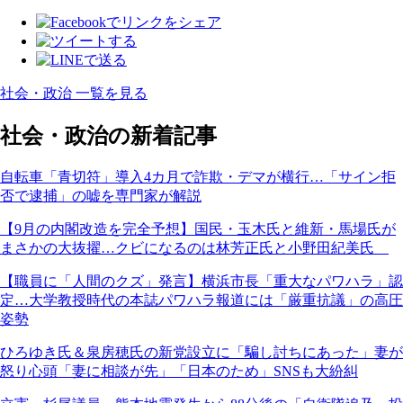
社会・政治 一覧を見る
社会・政治の新着記事
自転車「青切符」導入4カ月で詐欺・デマが横行…「サイン拒
否で逮捕」の嘘を専門家が解説
【9月の内閣改造を完全予想】国民・玉木氏と維新・馬場氏が
まさかの大抜擢…クビになるのは林芳正氏と小野田紀美氏
【職員に「人間のクズ」発言】横浜市長「重大なパワハラ」認
定…大学教授時代の本誌パワハラ報道には「厳重抗議」の高圧
姿勢
ひろゆき氏＆泉房穂氏の新党設立に「騙し討ちにあった」妻が
怒り心頭「妻に相談が先」「日本のため」SNSも大紛糾