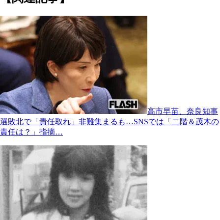
高市早苗、奈良知事
選敗北で「責任取れ」非難集まるも…SNSでは「二階＆茂木の
責任は？」指摘…