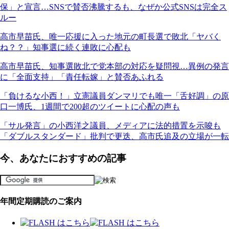
保」と宣言…SNSで賛否沸騰するも、なぜか公式SNSは完全ス
ルー
高市早苗氏、唯一応援に入った地元の町長選で敗北「ヤバく
ね？？」知事選に続く連敗に心配も
高市早苗氏、知事選敗北で党本部の対応を疑問視…異例の発言
に「全面支持」「責任転嫁」と賛否あふれる
「負けるな小西！」立憲議員ダンマリでも唯一「舌好調」の原
口一博氏、1週間で200超のツイートに心配の声も
「サル発言」の小西洋之議員、メディアに法的措置を示唆も
「ダブルスタンダード」批判で更迭、高市氏追及の立場が一転
今、あなたにおすすめの記事
年間定期購読のご案内