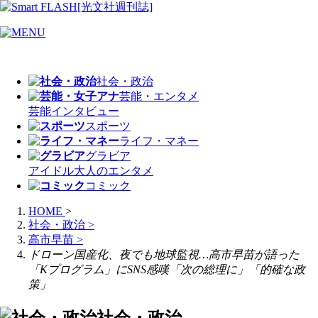
社会・政治
芸能・エンタメ
芸能
インタビュー
スポーツ
ライフ・マネー
グラビア
アイドル
大人のエンタメ
コミック
HOME
>
社会・政治
>
高市早苗
>
ドローン国産化、夜でも地球監視…高市早苗が語った
「Kプログラム」にSNS感嘆「次の総理に」「的確な政
策」
社会・政治