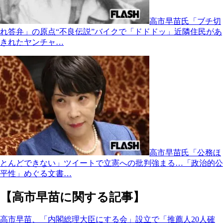
高市早苗氏「ブチ切
れ答弁」の原点“不良伝説”バイクで「ドドドッ」近隣住民があ
きれたヤンチャ…
高市早苗氏「公務ほ
とんどできない」ツイートで立憲への批判強まる…「政治的公
平性」めぐる文書…
【高市早苗に関する記事】
高市早苗、「内閣総理大臣にする会」設立で「推薦人20人確