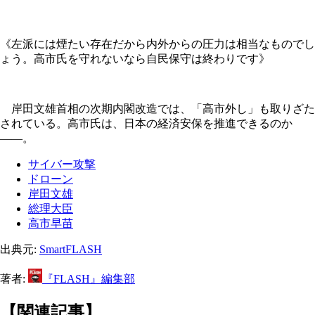
《左派には煙たい存在だから内外からの圧力は相当なものでし
ょう。高市氏を守れないなら自民保守は終わりです》
岸田文雄首相の次期内閣改造では、「高市外し」も取りざた
されている。高市氏は、日本の経済安保を推進できるのか
――。
サイバー攻撃
ドローン
岸田文雄
総理大臣
高市早苗
出典元:
SmartFLASH
著者:
『FLASH』編集部
【関連記事】