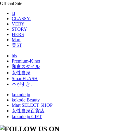
Official Site
JJ
CLASSY.
VERY
STORY
HERS
Mart
美ST
bis
Premium-K.net
和食スタイル
女性自身
SmartFLASH
本がすき。
kokode.jp
kokode Beauty
Mart SELECT SHOP
女性自身百貨店
kokode.jp GIFT