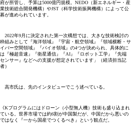
府が所管し、予算は5000億円規模。NEDO（新エネルギー・産
業技術総合開発機構）やJST（科学技術振興機構）によって公
募が進められています。
2022年9月に決定された第一次構想では、大きな技術検討の
枠組みとして『海洋領域』『宇宙・航空領域』『領域横断・サ
イバー空間領域』『バイオ領域』の4つが決められ、具体的に
は『極超音速』『衛星通信』『AI』『ロボット工学』『先端
センサー』などへの支援が想定されています」（経済担当記
者）
高市氏は、先のインタビューでこう述べている。
《Kプログラムにはドローン（小型無人機）技術も盛り込まれ
ている。世界市場では約6割が中国製だが、中国だから悪いの
ではなく『一から国産でつくるべき』という観点だ。