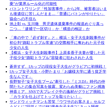
乗”が業界ルール化の可能性
バトントワリング「性加害事件」から2年、被害者はいま
も後遺症に苦しんだまま…「普通にバトンがやりたい」
協会への不信も
池上彰 vs. 玉川徹 男児遺体遺棄事件の報道めぐり真っ
二つ…「逮捕で一区切り」か「構造の検証」か
「車の中で『必ず刺す』と」横浜・女子大生刺殺事件が
初公判“路駐トラブル常連”の交際相手に奪われた元子役
少女の人生
【横浜・女子大生刺殺事件】上原多香子夫妻が愛した元
子役少女“路駐トラブル”容疑者に狂わされた人生
蒼井すず、Iカップの現役女子大生がグラビアに初挑戦！
Iカップ女子大生・小野たまり「お嬢様大学に通う貧乏学
生なんです」
長野智子“女子大生ブーム”牽引した『ミスDJ』時代の仲
間たちとの集合写真を披露、変わらぬ美貌にファン感激
神喜ミア、SNSで大ブレイク中の逸材がグラビア挑戦！
「カラダを仕上げてトップを取りたい！」
サンドウィッチマンも苦笑『ウワサのお客さま』セルフ
うどんに7回並んで15杯“爆食女子大生”にネット騒然