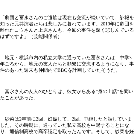
「劇団と冨永さんのご遺族は現在も交流が続いていて、訃報を
知った元共演者たちは悲しみに暮れています。2019年に劇団を
離れたコウさんと上原さんも、今回の事件を深く悲しんでいる
はずですよ」（芸能関係者）
地元・横浜市内の私立大学に通っていた冨永さんは、中学3
年ごろから、地元の友人たちと頻繁に交流するようになり、事
件のあった週末も仲間内でBBQを計画していたそうだ。
冨永さんの友人のひとりは、彼女からある“身の上話”を聞い
たことがあった。
「紗菜は2年前に2回、妊娠して、2回、中絶したと話していま
した。その時期に、通っていた私立高校も中退することにな
り、通信制高校で高卒認定を取ったんです。そして、紗菜を妊