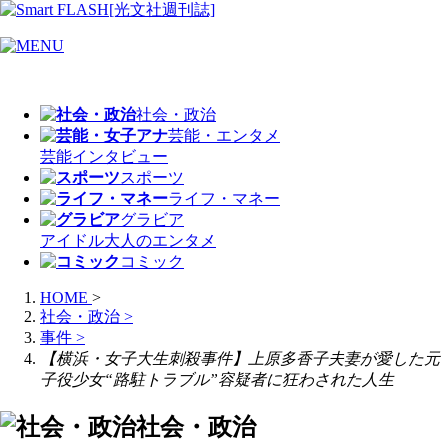
社会・政治
芸能・エンタメ
芸能
インタビュー
スポーツ
ライフ・マネー
グラビア
アイドル
大人のエンタメ
コミック
HOME
>
社会・政治
>
事件
>
【横浜・女子大生刺殺事件】上原多香子夫妻が愛した元
子役少女“路駐トラブル”容疑者に狂わされた人生
社会・政治