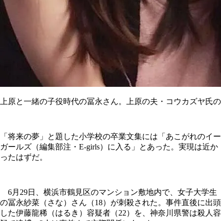
上原と一緒の子役時代の冨永さん。上原の夫・コウカズヤ氏の舞台
「将来の夢」と題した小学校の卒業文集には「あこがれのイー
ガールズ（編集部注・E-girls）に入る」とあった。実現は近か
ったはずだ。
6月29日、横浜市鶴見区のマンション敷地内で、女子大学生
の冨永紗菜（さな）さん（18）が刺殺された。事件直後に出頭
した伊藤龍稀（はるき）容疑者（22）を、神奈川県警は殺人容