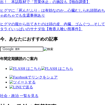
出！ 本誌取材で「営業休止」の施設も【独自調査】
ヒグマに「死んだふり」は有効なのか…心臓むしられ頭部めち
ゃめちゃでも生還事例あり
ヒグマの腹から出てきたのは頭の皮、内臓、ゴムぐつ…そして
タライいっぱいのサナダ虫【敷香人喰い熊事件】
今、あなたにおすすめの記事
年間定期購読のご案内
社会・政治 一覧を見る