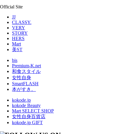
Official Site
JJ
CLASSY.
VERY
STORY
HERS
Mart
美ST
bis
Premium-K.net
和食スタイル
女性自身
SmartFLASH
本がすき。
kokode.jp
kokode Beauty
Mart SELECT SHOP
女性自身百貨店
kokode.jp GIFT