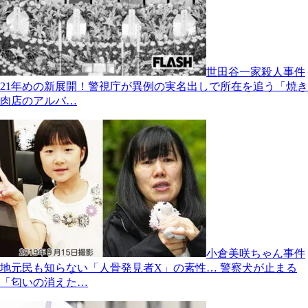
世田谷一家殺人事件
21年めの新展開！警視庁が異例の実名出しで所在を追う「焼き
肉店のアルバ…
小倉美咲ちゃん事件
地元民も知らない「人骨発見者X」の素性… 警察犬が止まる
「匂いの消えた…