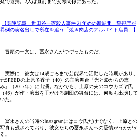
疑で逮捕。2人は直前まで交際関係にあった。
【関連記事：世田谷一家殺人事件 21年めの新展開！警視庁が
異例の実名出しで所在を追う「焼き肉店のアルバイト店員」】
冒頭の一文は、冨永さんがつづったものだ。
実際に、彼女は14歳ごろまで芸能界で活動した時期があり、
元SPEEDの上原多香子（40）の主演舞台『光と影からの恵
み』（2017年）に出演。なかでも、上原の夫のコウカズヤ氏
（46）が作・演出を手がける劇団の舞台には、何度も出演して
いた。
冨永さんの当時のInstagramにはコウ氏だけでなく、上原との
写真も残されており、彼女たちの冨永さんへの愛情がうかがえ
る。