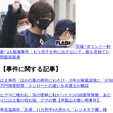
茨城 “ポツンと一軒
家” 4人殺傷事件「もう息子を外に出さないで」親も見捨てた
岡庭容疑者
【事件に関する記事】
はま寿司「ほかの客の寿司にわさび」少年が家裁送致に「6700
万円損害賠償」スシローとの違いを弁護士が解説
ヒグマに喰われ、笹の密林に転がった3つの頭蓋骨無惨、あた
りには上着の切れ端、クマの糞【伊皿山人喰い熊事件】
有名温泉街「足湯」11カ所中4カ所から「レジオネラ菌」検