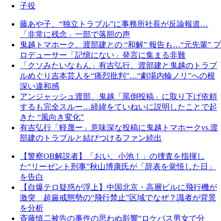
子役
藤あや子、“独立トラブル”に事務所社長が反論報道…
「非常に残念」一部で落胆の声
鬼越トマホーク、渡部建との “和解” 報告も…“元先輩” プ
ロデューサー「記憶にない」発言に集まる非難
「クソみたいなもん」有吉弘行、渡部建と鬼越のトラブ
ルめぐり吉本芸人を“痛烈批判”…“劇場内輪ノリ”への根
深い違和感
アンジャッシュ渡部、鬼越「罵倒投稿」に取り下げ依頼
するも完全スルー…経緯をていねいに説明したことで起
きた “風向き変化”
有吉弘行「軽蔑ー」意味深な投稿に鬼越トマホークvs.渡
部建のトラブルと結びつけるファン続出
【警察OB解説者】「おい、小池！」の捜査を指揮し
た“リーゼント刑事”秋山博康氏が「辞表を覚悟した日」
を告白
【自爆テロ疑惑が浮上】中国北京・高層ビルに飛行機が
激突 超厳戒態勢の“飛行禁止”区域でなぜ？識者が背景
を分析
斉藤慎二被告の事件の思わぬ影響“ロケバス男女で分