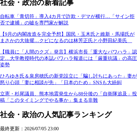
社会・政治の新着記事
自転車「青切符」導入4カ月で詐欺・デマが横行…「サイン拒
否で逮捕」の嘘を専門家が解説
【9月の内閣改造を完全予想】国民・玉木氏と維新・馬場氏が
まさかの大抜擢…クビになるのは林芳正氏と小野田紀美氏
【職員に「人間のクズ」発言】横浜市長「重大なパワハラ」認
定…大学教授時代の本誌パワハラ報道には「厳重抗議」の高圧
姿勢
ひろゆき氏＆泉房穂氏の新党設立に「騙し討ちにあった」妻が
怒り心頭「妻に相談が先」「日本のため」SNSも大紛糾
立憲・杉尾議員、熊本地震発生から88分後の「自衛隊追及」投
稿「このタイミングでやる事か」集まる非難
社会・政治の人気記事ランキング
最終更新：2026/07/05 23:00