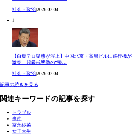
社会・政治
|
2026.07.04
1
【自爆テロ疑惑が浮上】中国北京・高層ビルに飛行機が
激突 超厳戒態勢の“飛…
社会・政治
|
2026.07.04
記事の続きを見る
関連キーワードの記事を探す
トラブル
事件
冨永紗菜
女子大生