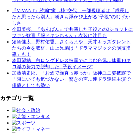
『VIVANT』続編“癒し枠”交代、一部視聴者は「成長し
たと思ったら別人」嘆きも浮かび上がる“子役”のむずか
しさ
今田美桜、『あんぱん』で共演した子役との2ショットに
ファン歓喜「服ドキンちゃん」衣装に注目も
須賀健太、野村佑香、さくらまや…天才キッズタレント
たちの今を取材、山上兄弟は「ドラママジックの演技指
導」も！
本田望結、白ロングドレス披露でにじむ色気…体重10キ
ロ減の努力で脱却した “子役イメージ”
加藤清史郎、「お酒で顔真っ赤っか」阪神ユニ姿披露で
「隣にいても気づかない」驚きの声…連ドラ連続主演で
俳優としても勢い
カテゴリ一覧