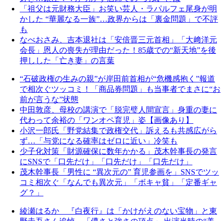
「祖父は元財務大臣」お笑い芸人・ラパルフェ尾身が明
かした “華麗なる一族”…政界からは「裏金問題」で不評
も
なべおさみ、吉本退社は「安倍晋三元首相」「大﨑洋元
会長」恩人の喪失が理由だった！85歳での“新天地”を後
押しした「亡き妻」の言葉
“石破政権の生みの親”が岸田前首相が“危機感抱く”報道
で相次ぐツッコミ！「商品券問題」も当事者でまさに“お
前が言うな”状態
中田敦彦、母校の講演で「脱完璧人間宣言」身重の妻に
代わって余裕の「ワンオペ育児」姿【画像あり】
小沢一郎氏「野党結集で政権交代」訴えるも共感広がら
ず…「与党になる確率はゼロに近い」冷笑も
少子化対策「財源確保に数年かかる」茂木幹事長の発言
にSNSで「口先だけ」「口先だけ」「口先だけ」
茂木幹事長「男性に “異次元の” 育児参画を」SNSでツッ
コミ相次ぐ「なんでも異次元」「ボキャ貧」「定番ギャ
グ？」
綾瀬はるか 『白夜行』は「かけがえのない宝物」と東