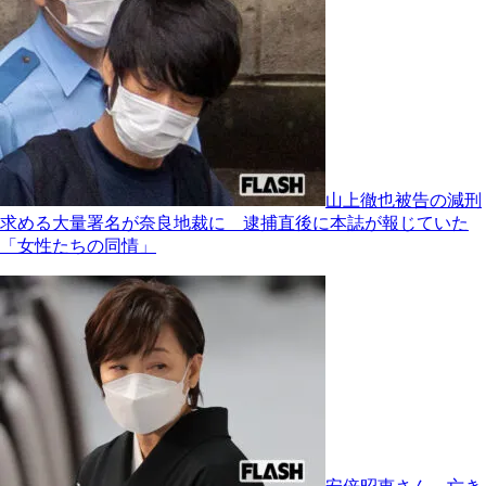
山上徹也被告の減刑
求める大量署名が奈良地裁に 逮捕直後に本誌が報じていた
「女性たちの同情」