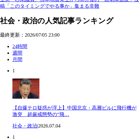
稿「このタイミングでやる事か」集まる非難
社会・政治の人気記事ランキング
最終更新：2026/07/05 23:00
24時間
週間
月間
1
【自爆テロ疑惑が浮上】中国北京・高層ビルに飛行機が
激突 超厳戒態勢の“飛…
社会・政治
|
2026.07.04
1