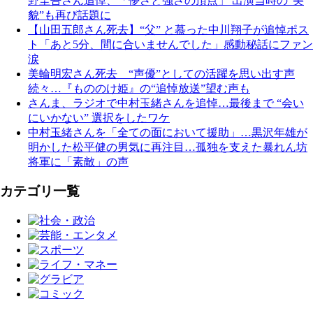
野圭吾さん追悼、「儚さと強さの頂点」 出演当時の“美
貌”も再び話題に
【山田五郎さん死去】“父” と慕った中川翔子が追悼ポス
ト「あと5分、間に合いませんでした」感動秘話にファン
涙
美輪明宏さん死去 “声優”としての活躍を思い出す声
続々…『もののけ姫』の“追悼放送”望む声も
さんま、ラジオで中村玉緒さんを追悼…最後まで “会い
にいかない” 選択をしたワケ
中村玉緒さんを「全ての面において援助」…黒沢年雄が
明かした松平健の男気に再注目…孤独を支えた暴れん坊
将軍に「素敵」の声
カテゴリ一覧