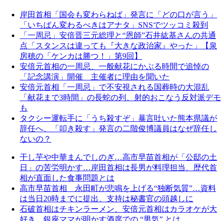
岸田首相「国会も変わらねば」発言に「どの口が言う」
「いちばん変わるべきはアナタ」SNSでツッコミ殺到
「一周忌」安倍晋三元総理と“恩師”石井紘基さんの共通
点「スタンスは違っても『大きな政治家』やった」【泉
房穂の「ケンカは勝つ！」第9回】
安倍元首相の一周忌、一般献花にかぶる時間で追悼の
「記念講演」開催 主催者に理由を聞いた
安倍元首相「一周忌」で不安視される国葬時の大混乱
「献花まで3時間」の長蛇の列、射的おこなう反対派デモ
も
タクシー運転手に「うち殺すぞ」暴言吐いた熊本県議が
辞任へ、「叩き殺す」発言の二階俊博議員はなぜ辞任し
ないの？
干し芋や中華まんでしのぎ…高市早苗首相が「公邸の土
日」の苦労明かす…岸田首相は長男が料理担当、歴代首
相が直面した食事問題とは
高市早苗首相 永田町が悲鳴を上げる“独断気質”…資料
は当日20時までに提出、支持は秘書官の頭越しに
石破首相はチキンラーメン、安倍元首相はカラオケが大
好き…銀座ママが明かす酒席での “男気” とは