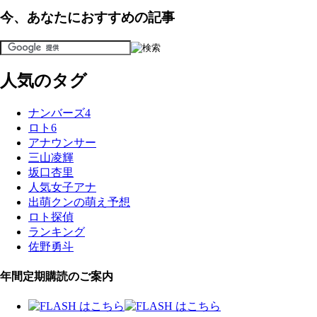
今、あなたにおすすめの記事
人気のタグ
ナンバーズ4
ロト6
アナウンサー
三山凌輝
坂口杏里
人気女子アナ
出萌クンの萌え予想
ロト探偵
ランキング
佐野勇斗
年間定期購読のご案内