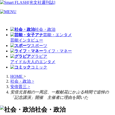
社会・政治
芸能・エンタメ
芸能
インタビュー
スポーツ
ライフ・マネー
グラビア
アイドル
大人のエンタメ
コミック
HOME
>
社会・政治
>
安倍晋三
>
安倍元首相の一周忌、一般献花にかぶる時間で追悼の
「記念講演」開催 主催者に理由を聞いた
社会・政治