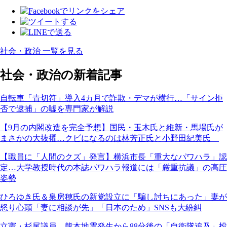
社会・政治 一覧を見る
社会・政治の新着記事
自転車「青切符」導入4カ月で詐欺・デマが横行…「サイン拒
否で逮捕」の嘘を専門家が解説
【9月の内閣改造を完全予想】国民・玉木氏と維新・馬場氏が
まさかの大抜擢…クビになるのは林芳正氏と小野田紀美氏
【職員に「人間のクズ」発言】横浜市長「重大なパワハラ」認
定…大学教授時代の本誌パワハラ報道には「厳重抗議」の高圧
姿勢
ひろゆき氏＆泉房穂氏の新党設立に「騙し討ちにあった」妻が
怒り心頭「妻に相談が先」「日本のため」SNSも大紛糾
立憲・杉尾議員、熊本地震発生から88分後の「自衛隊追及」投