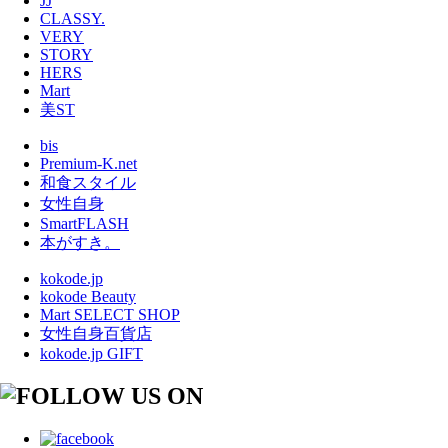
JJ
CLASSY.
VERY
STORY
HERS
Mart
美ST
bis
Premium-K.net
和食スタイル
女性自身
SmartFLASH
本がすき。
kokode.jp
kokode Beauty
Mart SELECT SHOP
女性自身百貨店
kokode.jp GIFT