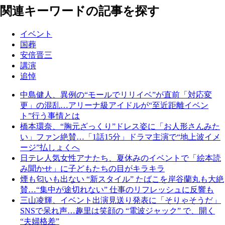
関連キーワードの記事を探す
イベント
国葬
安倍晋三
講演
追悼
中島健人、異例の“モールでリリイベ”が直前「対応変
更」の混乱…アリーナ級アイドルが“至近距離イベン
ト”行う事情とは
橋本環奈、“胸元ざっくり”ドレス姿に「お人形さんみた
い」ファン絶賛…「1話15分」ドラマ主演で“地上波イメ
ージ”払しょくへ
日テレ人気女性アナたち、夏休みのイベントで「絵本読
み聞かせ」に子どもたちの目がキラキラ
煙も匂いも出ない “新スタイル” たばこを岸谷蘭丸も大絶
賛…“集中が途切れない” 仕事のリフレッシュに反響も
三山凌輝、イベント出演見送り発表に「そりゃそうだ」
SNSで呆れ声…趣里は笑顔の “電波ジャック” で、開く
“夫婦格差”