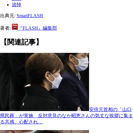
追悼
出典元:
SmartFLASH
著者:
『FLASH』編集部
【関連記事】
安倍元首相の「山口
県民葬」が実施 反対意見のなか昭恵さんの気丈な挨拶に集ま
る共感、心配され…