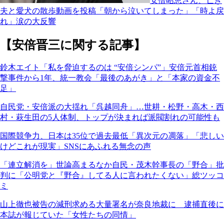
安倍昭恵さん、亡き
夫と愛犬の散歩動画を投稿「朝から泣いてしまった」「時よ戻
れ」涙の大反響
【安倍晋三に関する記事】
鈴木エイト「私を脅迫するのは “安倍シンパ”」安倍元首相銃
撃事件から1年、統一教会「最後のあがき」と「本家の資金不
足」
自民党・安倍派の大揺れ「呉越同舟」…世耕・松野・高木・西
村・萩生田の5人体制、トップが決まれば派閥割れの可能性も
国際競争力、日本は35位で過去最低「異次元の凋落」「悲しい
けどこれが現実」SNSにあふれる無念の声
「連立解消を」世論高まるなか自民・茂木幹事長の「野合」批
判に「公明党と『野合』してる人に言われたくない」総ツッコ
ミ
山上徹也被告の減刑求める大量署名が奈良地裁に 逮捕直後に
本誌が報じていた「女性たちの同情」