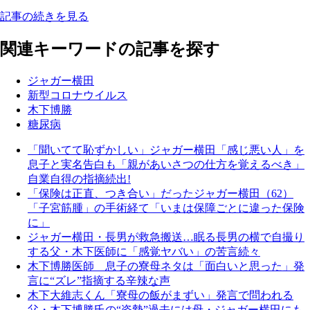
記事の続きを見る
関連キーワードの記事を探す
ジャガー横田
新型コロナウイルス
木下博勝
糖尿病
「聞いてて恥ずかしい」ジャガー横田「感じ悪い人」を
息子と実名告白も「親があいさつの仕方を覚えるべき」
自業自得の指摘続出!
「保険は正直、つき合い」だったジャガー横田（62）
「子宮筋腫」の手術経て「いまは保障ごとに違った保険
に」
ジャガー横田・長男が救急搬送…眠る長男の横で自撮り
する父・木下医師に「感覚ヤバい」の苦言続々
木下博勝医師 息子の寮母ネタは「面白いと思った」発
言に“ズレ”指摘する辛辣な声
木下大維志くん「寮母の飯がまずい」発言で問われる
父・木下博勝氏の“姿勢”過去には母・ジャガー横田にも