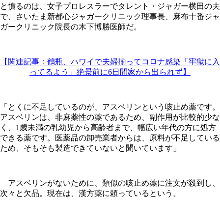
と憤るのは、女子プロレスラーでタレント・ジャガー横田の夫
で、さいたま新都心ジャガークリニック理事長、麻布十番ジャ
ガークリニック院長の木下博勝医師だ。
【関連記事：鶴瓶、ハワイで夫婦揃ってコロナ感染「牢獄に入
ってるよう」絶景前に6日間家から出られず】
「とくに不足しているのが、アスベリンという咳止め薬です。
アスベリンは、非麻薬性の薬であるため、副作用が比較的少な
く、1歳未満の乳幼児から高齢者まで、幅広い年代の方に処方
できる薬です。医薬品の卸売業者からは、原料が不足している
ため、そもそも製造できていないと聞いています」
アスベリンがないために、類似の咳止め薬に注文が殺到し、
次々と欠品。現在は、漢方薬に頼っているという。