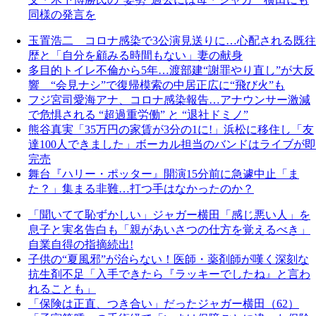
同様の発言を
玉置浩二 コロナ感染で3公演見送りに…心配される既往
歴と「自分を顧みる時間もない」妻の献身
多目的トイレ不倫から5年…渡部建“謝罪やり直し”が大反
響 “会見ナシ”で復帰模索の中居正広に“飛び火”も
フジ宮司愛海アナ、コロナ感染報告…アナウンサー激減
で危惧される “超過重労働” と “退社ドミノ”
熊谷真実「35万円の家賃が3分の1に!」浜松に移住し「友
達100人できました」ボーカル担当のバンドはライブが即
完売
舞台『ハリー・ポッター』開演15分前に急遽中止「ま
た？」集まる非難…打つ手はなかったのか？
「聞いてて恥ずかしい」ジャガー横田「感じ悪い人」を
息子と実名告白も「親があいさつの仕方を覚えるべき」
自業自得の指摘続出!
子供の“夏風邪”が治らない！医師・薬剤師が嘆く深刻な
抗生剤不足「入手できたら『ラッキーでしたね』と言わ
れることも」
「保険は正直、つき合い」だったジャガー横田（62）