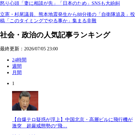
怒り心頭「妻に相談が先」「日本のため」SNSも大紛糾
立憲・杉尾議員、熊本地震発生から88分後の「自衛隊追及」投
稿「このタイミングでやる事か」集まる非難
社会・政治の人気記事ランキング
最終更新：2026/07/05 23:00
24時間
週間
月間
1
【自爆テロ疑惑が浮上】中国北京・高層ビルに飛行機が
激突 超厳戒態勢の“飛…