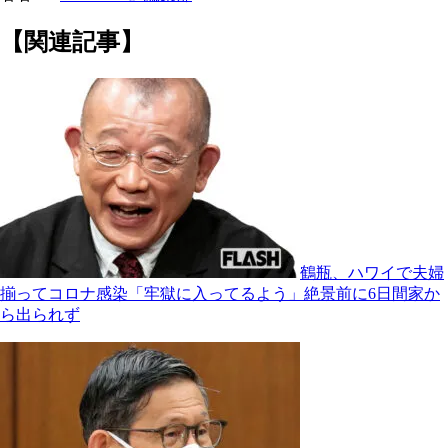
【関連記事】
鶴瓶、ハワイで夫婦
揃ってコロナ感染「牢獄に入ってるよう」絶景前に6日間家か
ら出られず