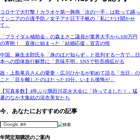
コロナで大打撃！カラオケ第一興商「次の一手」は歌って踊っ
てシニアの介護予防／女子アナ日下千帆の「私にだけ聞かせ
て」
「ブライダル補助金」の森まさこ議員が業界大手から100万円
の寄附！ 直後に始まった「結婚応援」宣言の怪
中国、麻生太郎氏を「身のほど知らず」と批判する一方で…日
本への団体旅行解禁に「意味不明」SNSで拒否感拡がる
故・上島竜兵さんの愛妻・広川ひかるが初めて語る「当日」の
こと「目を離したのはたった10分。いまも後悔が」
【写真多数】4年ぶり隅田川花火大会に「待ってました！」猛
暑のなか大集結の浴衣美女たち
今、あなたにおすすめの記事
年間定期購読のご案内