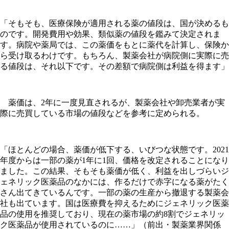
「そもそも、医療保険が適用される薬の値段は、国が決めるも
のです。開発費用や効果、類似薬の値段を鑑みて決定されま
す。病院や薬局では、この薬価をもとに薬代を計算し、保険か
ら受け取るわけです。もちろん、製薬会社が病院側に実際に売
る値段は、それ以下です。その差額で病院側は利益を得ます」
薬価は、2年に一度見直されるが、製薬会社や卸売業者が実
際に売買している市場の値段などを参考に定められる。
「ほとんどの場合、薬価が低下する、いびつな状態です。2021
年度からは一部の薬が1年に1回、価格を改定されることになり
ました。この結果、そもそも薬価が低く、利益を出しづらいジ
ェネリック医薬品のなかには、作るだけで赤字になる薬がたく
さん出てきているんです。一部の薬の生産から撤退する製薬会
社も出ています。国は医療費を抑えるためにジェネリック医薬
品の使用を推奨しており、現在の薬市場の約8割でジェネリッ
ク医薬品が使用されているのに……」（前出・製薬業界関係