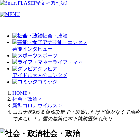
社会・政治
芸能・エンタメ
芸能
インタビュー
スポーツ
ライフ・マネー
グラビア
アイドル
大人のエンタメ
コミック
HOME
>
社会・政治
>
新型コロナウイルス
>
コロナ第9波＆薬価改定で「診察したけど薬がなくて治療
できない！」国の無策に木下博勝医師も怒り
社会・政治