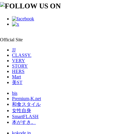
Official Site
JJ
CLASSY.
VERY
STORY
HERS
Mart
美ST
bis
Premium-K.net
和食スタイル
女性自身
SmartFLASH
本がすき。
kokode.jp