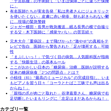
「子宮筋腫」の手術経て「いまは保障ごとに違った保険
に」
有名医師たちが実名告発「私は患者さんにジェネリック
を使いたくない」皮膚に赤い発疹、朝も起きられない鬱
に…現場の緊急警鐘
ジャガー横田・長男が救急搬送…眠る長男の横で自撮り
する父・木下医師に「感覚ヤバい」の苦言続々
元木大介「重病説」まで飛びかった“激やせ”の真相をテ
レビで告白 医師から警告された「足が壊死する」可能
性
「まぶしいっ！」で気づく目の病気…人気眼科医が指南
する「快眼生活」の基本ルール
ここがおかしい日本の「糖尿病」治療…医師が説明する
従来の糖尿病食「2つの問題点」とは？
小椋佳（81）“最高のミュージカル” の完成目指し、いま
もピアノを習う日々「コーラとたばこ三昧でも声は出る
からね！」
「親指の爪が肉ごと取れた」谷津嘉章さん、糖尿病で右
足切断したいまもリングに「左足はまだあるからね！」
カテゴリ一覧