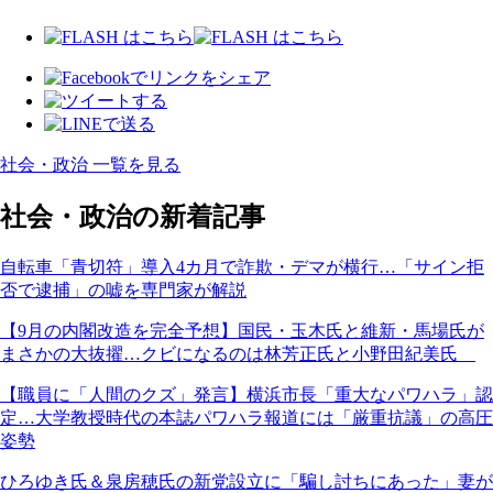
社会・政治 一覧を見る
社会・政治の新着記事
自転車「青切符」導入4カ月で詐欺・デマが横行…「サイン拒
否で逮捕」の嘘を専門家が解説
【9月の内閣改造を完全予想】国民・玉木氏と維新・馬場氏が
まさかの大抜擢…クビになるのは林芳正氏と小野田紀美氏
【職員に「人間のクズ」発言】横浜市長「重大なパワハラ」認
定…大学教授時代の本誌パワハラ報道には「厳重抗議」の高圧
姿勢
ひろゆき氏＆泉房穂氏の新党設立に「騙し討ちにあった」妻が