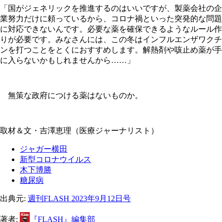
「国がジェネリックを推進するのはいいですが、製薬会社の企
業努力だけに頼っているから、コロナ禍といった突発的な問題
に対応できないんです。必要な薬を確保できるようなルール作
りが必要です。みなさんには、この冬はインフルエンザワクチ
ンを打つことをとくにおすすめします。解熱剤や咳止め薬が手
に入らないかもしれませんから……」
無策な政府につける薬はないものか。
取材＆文・吉澤恵理（医療ジャーナリスト）
ジャガー横田
新型コロナウイルス
木下博勝
糖尿病
出典元:
週刊FLASH 2023年9月12日号
著者:
『FLASH』編集部