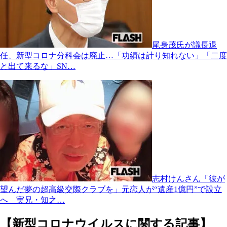
尾身茂氏が議長退
任、新型コロナ分科会は廃止…「功績は計り知れない」「二度
と出て来るな」SN…
志村けんさん「彼が
望んだ夢の超高級交際クラブを」元恋人が“遺産1億円”で設立
へ 実兄・知之…
【新型コロナウイルスに関する記事】