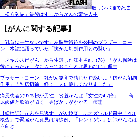
脳リンパ腫で死去
「松方弘樹」最後はすっからかんの豪快人生
【がんに関する記事】
「乳首は一生ないです」左胸手術跡を公開のブラザー・コー
ン、本誌に語っていた「抗がん剤副作用との闘い」
「スキルス胃がん」から生還した江本孟紀（76）「がん保険は
役に立ったが、次も入っておこうとは思わない」理由
ブラザー・コーン、乳がん発覚で感じた戸惑い…「抗がん剤副
作用」「乳房切除」経て「人に優しくなりました」
痛風患者の95％超が男性、食道がんは「女性の4.7倍」！ 高
尿酸値と飲酒が招く「男ばかりがかかる」疾患
【総検証】がんを見逃す「がん検査」…オズワルド畠中「PET
検査」で腎臓がん発見は特殊例、「レントゲン」は肺がんには
不向き