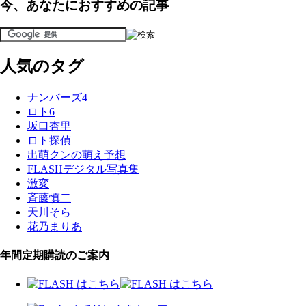
今、あなたにおすすめの記事
人気のタグ
ナンバーズ4
ロト6
坂口杏里
ロト探偵
出萌クンの萌え予想
FLASHデジタル写真集
激変
斉藤慎二
天川そら
花乃まりあ
年間定期購読のご案内