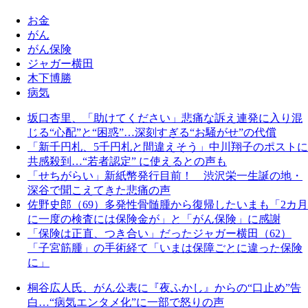
お金
がん
がん保険
ジャガー横田
木下博勝
病気
坂口杏里、「助けてください」悲痛な訴え連発に入り混
じる“心配”と“困惑”…深刻すぎる“お騒がせ”の代償
「新千円札、5千円札と間違えそう」中川翔子のポストに
共感殺到…“若者認定” に使えるとの声も
「せちがらい」新紙幣発行目前！ 渋沢栄一生誕の地・
深谷で聞こえてきた悲痛の声
佐野史郎（69）多発性骨髄腫から復帰したいまも「2カ月
に一度の検査には保険金が」と「がん保険」に感謝
「保険は正直、つき合い」だったジャガー横田（62）
「子宮筋腫」の手術経て「いまは保障ごとに違った保険
に」
桐谷広人氏、がん公表に『夜ふかし』からの“口止め”告
白…“病気エンタメ化”に一部で怒りの声