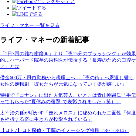
ライフ・マネー 一覧を見る
ライフ・マネーの新着記事
「1日3回の雑な歯磨き」より「夜15分のブラッシング」が効果
的…ハーバード院卒の歯科医が伝授する「長寿のための口腔ケ
ア」とは
借金600万・風俗勤務から税理士へ…「夜の街」へ恩返し誓う
女性の逆転劇「彼女たちが元気になっていく姿が嬉しい」
特権で『コナン』に出た人気芸人、いとこは青山剛昌氏「手伝
ってもらった“夏休みの宿題”で表彰されました（笑）」
太宰治の孫が明かす『走れメロス』に秘められた二面性「何度
も挫折する姿に生き方が投影されている」
【ロト7】ロト探偵・工藤のイメージング推理（8/7・8/14）