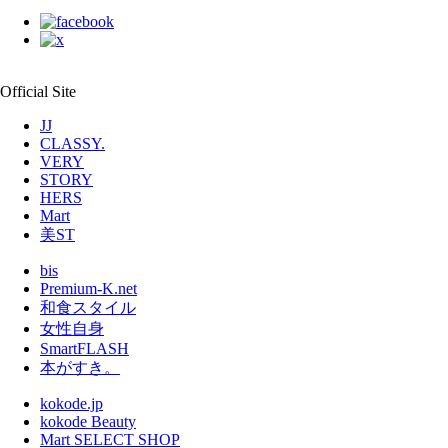
Official Site
JJ
CLASSY.
VERY
STORY
HERS
Mart
美ST
bis
Premium-K.net
和食スタイル
女性自身
SmartFLASH
本がすき。
kokode.jp
kokode Beauty
Mart SELECT SHOP