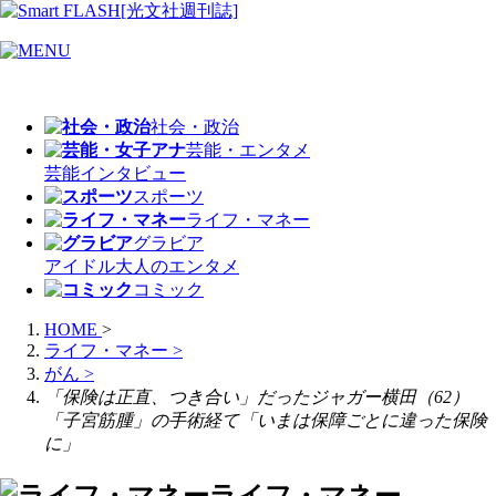
社会・政治
芸能・エンタメ
芸能
インタビュー
スポーツ
ライフ・マネー
グラビア
アイドル
大人のエンタメ
コミック
HOME
>
ライフ・マネー
>
がん
>
「保険は正直、つき合い」だったジャガー横田（62）
「子宮筋腫」の手術経て「いまは保障ごとに違った保険
に」
ライフ・マネー