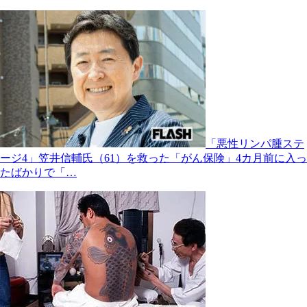
「悪性リンパ腫ステ
ージ4」笠井信輔氏（61）を救った「がん保険」4カ月前に入っ
たばかりで「…