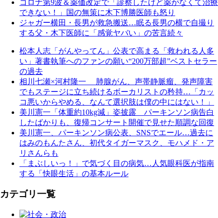
コロナ第9波＆薬価改定で「診察したけど薬がなくて治療
できない！」国の無策に木下博勝医師も怒り
ジャガー横田・長男が救急搬送…眠る長男の横で自撮り
する父・木下医師に「感覚ヤバい」の苦言続々
松本人志「がんやってん」公表で高まる「救われる人多
い」著書執筆へのファンの願い“200万部超”ベストセラー
の過去
相川七瀬×河村隆一 肺腺がん、声帯静脈瘤、発声障害
でもステージに立ち続けるボーカリストの矜持…「カッ
コ悪いからやめる、なんて選択肢は僕の中にはない！」
美川憲一「体重約10kg減」姿披露 パーキンソン病告白
したばかりも、復帰コンサート開催で見せた順調な回復
美川憲一、パーキンソン病公表、SNSでエール…過去に
はみのもんたさん、初代タイガーマスク、モハメド・ア
リさんらも
「まぶしいっ！」で気づく目の病気…人気眼科医が指南
する「快眼生活」の基本ルール
カテゴリ一覧