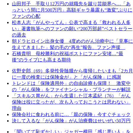
山田邦子 手取り12万円の就職先を蹴り芸能界へ…「あ
っという間に月500万円」高額ギャラ暴露も“激変”ぶりに
ファンの心配
松本人志「がんやってん」公表で高まる「救われる人多
い」著書執筆へのファンの願い“200万部超”ベストセラー
の過去
朝ドラヒロイン出身女優 4度めのがん治療中に「見事に
生えてきました」髪の毛の“再生”報告、ファン声援
石橋貴明 母校勝利の祝福ポストにファン安堵…“最
後”のライブにも高まる期待
佐野史郎（69）多発性骨髄腫から復帰したいまも「2カ月
に一度の検査には保険金が」と「がん保険」に感謝
トレンドは「保険適用外」の自由診療も保障！ 激変中
の「がん保険」をファイナンシャル・プランナーが解説
「スキルス胃がん」から生還した江本孟紀（76）「がん
保険は役に立ったが、次も入っておこうとは思わない」
理由
保険会社に食われる前に…「親の保険」今すぐチェック
決して入るな「がん保険」がん治療費はせいぜい50万円
「聞いてて恥ずかしい」ジャガー横田「感じ悪い人」を