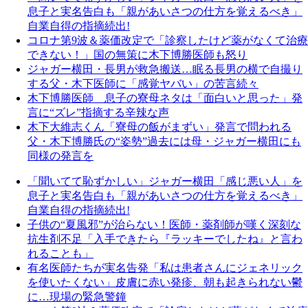
息子と実名告白も「親があいさつの仕方を覚えるべき」
自業自得の指摘続出!
コロナ第9波＆薬価改定で「診察したけど薬がなくて治療
できない！」国の無策に木下博勝医師も怒り
ジャガー横田・長男が救急搬送…眠る長男の横で自撮り
する父・木下医師に「感覚ヤバい」の苦言続々
木下博勝医師 息子の寮母ネタは「面白いと思った」発
言に“ズレ”指摘する辛辣な声
木下大維志くん「寮母の飯がまずい」発言で問われる
父・木下博勝氏の“姿勢”過去には母・ジャガー横田にも
同様の発言を
「聞いてて恥ずかしい」ジャガー横田「感じ悪い人」を
息子と実名告白も「親があいさつの仕方を覚えるべき」
自業自得の指摘続出!
子供の“夏風邪”が治らない！医師・薬剤師が嘆く深刻な
抗生剤不足「入手できたら『ラッキーでしたね』と言わ
れることも」
有名医師たちが実名告発「私は患者さんにジェネリック
を使いたくない」皮膚に赤い発疹、朝も起きられない鬱
に…現場の緊急警鐘