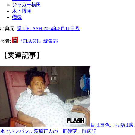
ジャガー横田
木下博勝
病気
出典元:
週刊FLASH 2024年6月11日号
著者:
『FLASH』編集部
【関連記事】
目は黄色、お腹は腹
水でパンパン…萩原正人の「肝硬変」闘病記