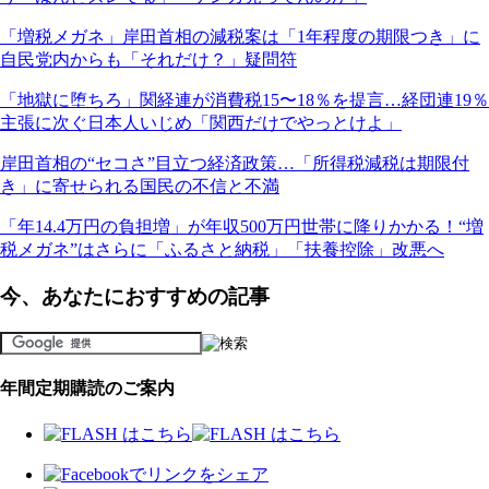
「増税メガネ」岸田首相の減税案は「1年程度の期限つき」に
自民党内からも「それだけ？」疑問符
「地獄に堕ちろ」関経連が消費税15〜18％を提言…経団連19％
主張に次ぐ日本人いじめ「関西だけでやっとけよ」
岸田首相の“セコさ”目立つ経済政策…「所得税減税は期限付
き」に寄せられる国民の不信と不満
「年14.4万円の負担増」が年収500万円世帯に降りかかる！“増
税メガネ”はさらに「ふるさと納税」「扶養控除」改悪へ
今、あなたにおすすめの記事
年間定期購読のご案内