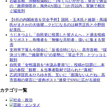
石破首相、消費税減税に「1年くらいかかる」発言で過去
の「政府側答弁」海外4カ国は「1か月以内」実施で相次
ぐ猛批判
【9月の内閣改造を完全予想】国民・玉木氏と維新・馬場
氏がまさかの大抜擢…クビになるのは林芳正氏と小野田
紀美氏
うじきつよし「自民党に投票した皆さんへ」と過去投稿
をリポスト…有権者を「無惨な共犯者」扱いに集まる賛
否
支持率下落も今国会に「反省点特にない」高市首相、“採
決ゴリ押し”“維新寄り”の姿勢に「笑止千万」とツッコミ
殺到
自民党「女性議員を“水汲み要員”に」投稿が話題に…本
誌の参院「観察」＆当事者取材で語られた“真相”
乙武洋匡氏＆ひろゆき氏、互いに「面識ないんだね」高
市首相の発言に“皮肉ポスト”連発でSNSに広がる波紋
カテゴリ一覧