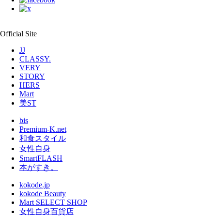
Official Site
JJ
CLASSY.
VERY
STORY
HERS
Mart
美ST
bis
Premium-K.net
和食スタイル
女性自身
SmartFLASH
本がすき。
kokode.jp
kokode Beauty
Mart SELECT SHOP
女性自身百貨店