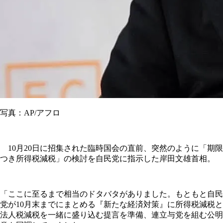
写真：AP/アフロ
10月20日に招集された臨時国会の直前、突然のように「期限
つき所得税減税」の検討を自民党に指示した岸田文雄首相。
「ここに至るまで相当のドタバタがありました。もともと自民
党が10月末までにまとめる『新たな経済対策』に所得税減税と
法人税減税を一緒に盛り込む提言を準備、連立与党を組む公明