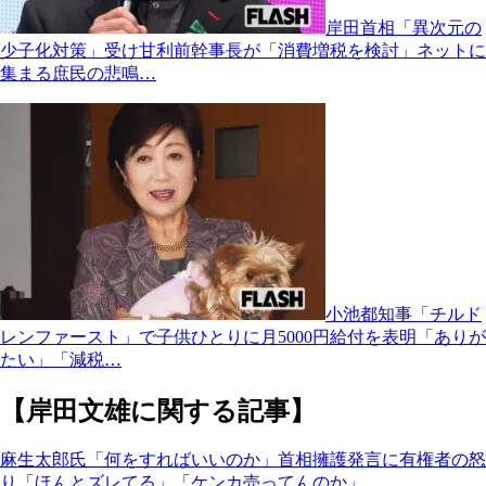
岸田首相「異次元の
少子化対策」受け甘利前幹事長が「消費増税を検討」ネットに
集まる庶民の悲鳴…
小池都知事「チルド
レンファースト」で子供ひとりに月5000円給付を表明「ありが
たい」「減税…
【岸田文雄に関する記事】
麻生太郎氏「何をすればいいのか」首相擁護発言に有権者の怒
り「ほんとズレてる」「ケンカ売ってんのか」