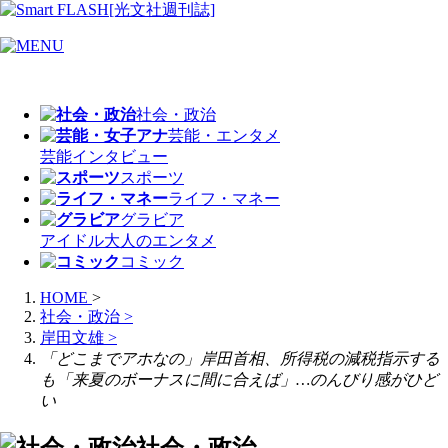
社会・政治
芸能・エンタメ
芸能
インタビュー
スポーツ
ライフ・マネー
グラビア
アイドル
大人のエンタメ
コミック
HOME
>
社会・政治
>
岸田文雄
>
「どこまでアホなの」岸田首相、所得税の減税指示する
も「来夏のボーナスに間に合えば」…のんびり感がひど
い
社会・政治