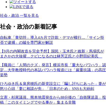
社会・政治 一覧を見る
社会・政治の新着記事
自転車「青切符」導入4カ月で詐欺・デマが横行…「サイン拒
否で逮捕」の嘘を専門家が解説
【9月の内閣改造を完全予想】国民・玉木氏と維新・馬場氏が
まさかの大抜擢…クビになるのは林芳正氏と小野田紀美氏
【職員に「人間のクズ」発言】横浜市長「重大なパワハラ」認
定…大学教授時代の本誌パワハラ報道には「厳重抗議」の高圧
姿勢
ひろゆき氏＆泉房穂氏の新党設立に「騙し討ちにあった」妻が
怒り心頭「妻に相談が先」「日本のため」SNSも大紛糾
立憲・杉尾議員、熊本地震発生から88分後の「自衛隊追及」投
稿「このタイミングでやる事か」集まる非難