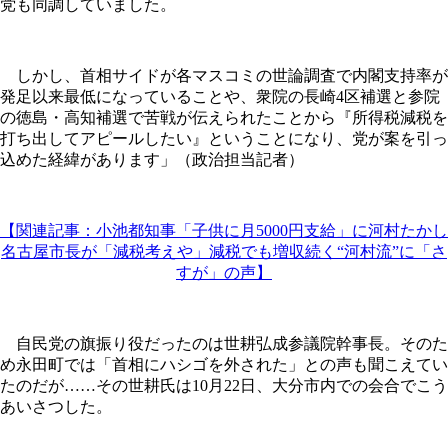
党も同調していました。
しかし、首相サイドが各マスコミの世論調査で内閣支持率が
発足以来最低になっていることや、衆院の長崎4区補選と参院
の徳島・高知補選で苦戦が伝えられたことから『所得税減税を
打ち出してアピールしたい』ということになり、党が案を引っ
込めた経緯があります」（政治担当記者）
【関連記事：小池都知事「子供に月5000円支給」に河村たかし
名古屋市長が「減税考えや」減税でも増収続く“河村流”に「さ
すが」の声】
自民党の旗振り役だったのは世耕弘成参議院幹事長。そのた
め永田町では「首相にハシゴを外された」との声も聞こえてい
たのだが……その世耕氏は10月22日、大分市内での会合でこう
あいさつした。