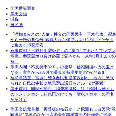
全国世論調査
岸田文雄
減税
自民党
「汚物まみれの4人衆」擁立の国民民主・玉木代表、躍進
から一転の黄信号“即戦力なら何でもあり”のしたたかさ
に集まる拒否反応
石破首相「手取りを増やす」の “魔力” でまたもブレブレ
危機…参院選ボロ負け必至で党内から「来年3月末までの
命」
岸田内閣「不支持率82％」の衝撃「信頼回復へ火の玉と
なる」宣言から2カ月で最低支持率更新の“火だるま”
福島県議選、宮城に続き自民党過半数割れ 地方に見限
られた自民の惨状に地元選出議員もスルーの“憂鬱”
岸田首相、国民が望む「消費税減税」は「検討もせず」
のトンチンカン…17兆円かけても「増税メガネ」の汚名
そそげず
岸田文雄元首相「再登板の布石か」と憶測も…自民党“派
閥復活”気運のなか旧宏池会有志秘書会の研修会に登壇