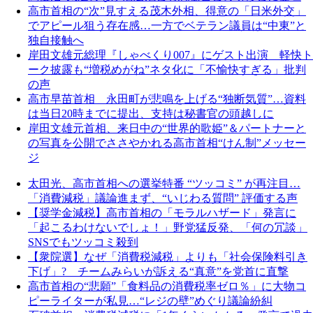
高市首相の“次”見すえる茂木外相、得意の「日米外交」
でアピール狙う存在感…一方でベテラン議員は“中東”と
独自接触へ
岸田文雄元総理『しゃべくり007』にゲスト出演 軽快ト
ーク披露も“増税めがね”ネタ化に「不愉快すぎる」批判
の声
高市早苗首相 永田町が悲鳴を上げる“独断気質”…資料
は当日20時までに提出、支持は秘書官の頭越しに
岸田文雄元首相、来日中の“世界的歌姫”＆パートナーと
の写真を公開でささやかれる高市首相“けん制”メッセー
ジ
太田光、高市首相への選挙特番 “ツッコミ” が再注目…
「消費減税」議論進まず、“いじわる質問” 評価する声
【奨学金減税】高市首相の「モラルハザード」発言に
「起こるわけないでしょ！」野党猛反発、「何の冗談」
SNSでもツッコミ殺到
【衆院選】なぜ「消費税減税」よりも「社会保険料引き
下げ」? チームみらいが訴える“真意”を党首に直撃
高市首相の“悲願”「食料品の消費税率ゼロ％」に大物コ
ピーライターが私見…“レジの壁”めぐり議論紛糾