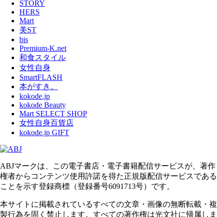
STORY
HERS
Mart
美ST
bis
Premium-K.net
和食スタイル
女性自身
SmartFLASH
本がすき。
kokode.jp
kokode Beauty
Mart SELECT SHOP
女性自身百貨店
kokode.jp GIFT
ABJマークは、この電子書店・電子書籍配信サービスが、著作
権者からコンテンツ使用許諾を得た正規版配信サービスである
ことを示す登録商標（登録番号6091713号）です。
本サイトに掲載されているすべての文章・画像の無断転載・複
製行為を固く禁止します。すべての著作権は光文社に帰属しま