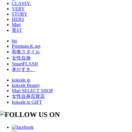
CLASSY.
VERY
STORY
HERS
Mart
美ST
bis
Premium-K.net
和食スタイル
女性自身
SmartFLASH
本がすき。
kokode.jp
kokode Beauty
Mart SELECT SHOP
女性自身百貨店
kokode.jp GIFT