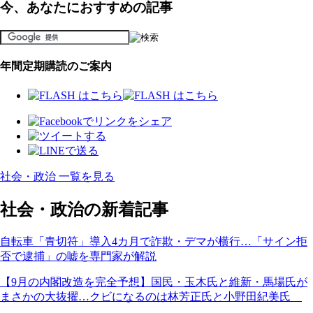
今、あなたにおすすめの記事
年間定期購読のご案内
社会・政治 一覧を見る
社会・政治の新着記事
自転車「青切符」導入4カ月で詐欺・デマが横行…「サイン拒
否で逮捕」の嘘を専門家が解説
【9月の内閣改造を完全予想】国民・玉木氏と維新・馬場氏が
まさかの大抜擢…クビになるのは林芳正氏と小野田紀美氏