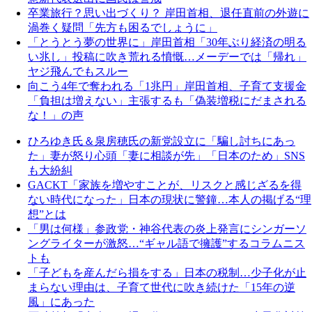
卒業旅行？思い出づくり？ 岸田首相、退任直前の外遊に
渦巻く疑問「先方も困るでしょうに」
「とうとう夢の世界に」岸田首相「30年ぶり経済の明る
い兆し」投稿に吹き荒れる憤慨…メーデーでは「帰れ」
ヤジ飛んでもスルー
向こう4年で奪われる「1兆円」岸田首相、子育て支援金
「負担は増えない」主張するも「偽装増税にだまされる
な！」の声
ひろゆき氏＆泉房穂氏の新党設立に「騙し討ちにあっ
た」妻が怒り心頭「妻に相談が先」「日本のため」SNS
も大紛糾
GACKT「家族を増やすことが、リスクと感じざるを得
ない時代になった」日本の現状に警鐘…本人の掲げる“理
想”とは
「男は何様」参政党・神谷代表の炎上発言にシンガーソ
ングライターが激怒…“ギャル語で擁護”するコラムニス
トも
「子どもを産んだら損をする」日本の税制…少子化が止
まらない理由は、子育て世代に吹き続けた「15年の逆
風」にあった