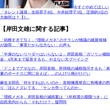
今すぐやめてほしい
「タレント議員」生稲晃子4位、今井絵理子3位、圧倒的1位の
大御所は？【5…
【岸田文雄に関する記事】
「幼稚すぎて引く」“増税メガネ” のチラシが物議の維新候補
が謝罪…「事実だから仕方ない」の声も
「中身のないリーダーはいらないよ」岸田首相「ガソリン補助
金」4月末まで延長するも、やまない大ブーイング
「どこまでアホなの」岸田首相、所得税の減税指示するも「来
夏のボーナスに間に合えば」…のんびり感がひどい
麻生太郎氏「何をすればいいのか」首相擁護発言に有権者の怒
り「ほんとズレてる」「ケンカ売ってんのか」
「増税メガネ」岸田首相の減税案は「1年程度の期限つき」に
自民党内からも「それだけ？」疑問符