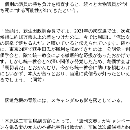
個別の議員の勝ち負けを精査すると、続々と大物議員が“討
ち死に”する可能性が出てきたという。
「筆頭は、萩生田政調会長ですよ。2021年の衆院選では、次点
候補に約10万票以上の差をつけたのに、今では周囲に『俺は次
の選挙で落ちるんだ』と嘆いていると伝えられています。確か
に、東京24区で萩生田氏が勝利を収めてきたのは、公明党＝創
価学会と、陰で統一教会による徹底的な応援があったおかげで
す。しかし統一教会との深い関係が発覚したため、創価学会は
『裏切者だ』とおかんむり。今から統一教会に助けを頼むわけ
にもいかず、本人が言うとおり、当選に黄信号が灯ったといえ
るでしょう」（同前）
落選危機の背景には、スキャンダルも影を落としている。
「木原誠二前官房副長官にとって、『週刊文春』がキャンペー
ンを張る妻の元夫の不審死事件は致命的。前回は次点候補と約