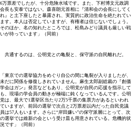
6万票差でしたが、十分危険水域です。また、下村博文元政調
会長も安泰ではない。森喜朗元首相に『清和会の会長にしてく
れ』と土下座したと暴露され、実質的に政治生命を絶たれてい
ます。本人は否定していますが、有権者は信じないでしょう。
そのほか、名の知れたところでは、松島みどり議員も厳しい戦
いが待っています」（同前）
共通するのは、公明党との亀裂と、保守派の自民離れだ。
「東京での選挙協力をめぐり自公の間に亀裂が入りましたが、
未だに関係を修復しきれていません。麻生太郎副総裁の『創価
学会はガン』発言などもあり、公明党が自民の応援を指示して
も、現場の学会員の動きが極端に鈍くなっているんです。公明
党は、最大で1選挙区当たり2万5千票の集票力があるといわれ
ていますが、前回の選挙で次点と2万票差以内だった自民党議
員は57人もいます。さらに“岸田嫌い”の保守派層にとって、次
の選挙では維新の会という受け皿も用意されている。危機的状
況です」（同前）