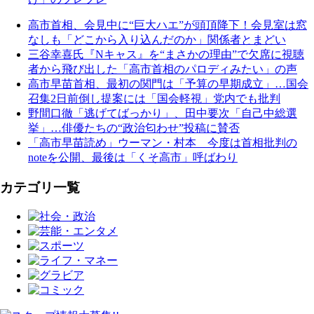
高市首相、会見中に“巨大ハエ”が頭頂降下！会見室は窓
なしも「どこから入り込んだのか」関係者とまどい
三谷幸喜氏『Nキャス』を“まさかの理由”で欠席に視聴
者から飛び出した「高市首相のパロディみたい」の声
高市早苗首相、最初の関門は「予算の早期成立」…国会
召集2日前倒し提案には「国会軽視」党内でも批判
野間口徹「逃げてばっかり」、田中要次「自己中総選
挙」…俳優たちの“政治匂わせ”投稿に賛否
「高市早苗読め」ウーマン・村本 今度は首相批判の
noteを公開、最後は「くそ高市」呼ばわり
カテゴリ一覧