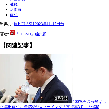
減税
防衛費
首相
出典元:
週刊FLASH 2023年11月7日号
著者:
『FLASH』編集部
【関連記事】
100兆円吹っ飛ばし
た岸田首相に投資家が大ブーイング「支持率3％」の惨状