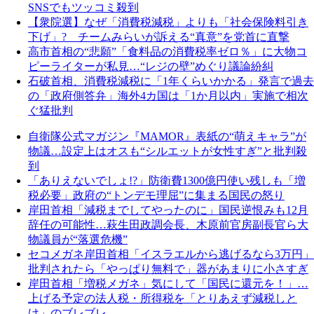
SNSでもツッコミ殺到
【衆院選】なぜ「消費税減税」よりも「社会保険料引き
下げ」? チームみらいが訴える“真意”を党首に直撃
高市首相の“悲願”「食料品の消費税率ゼロ％」に大物コ
ピーライターが私見…“レジの壁”めぐり議論紛糾
石破首相、消費税減税に「1年くらいかかる」発言で過去
の「政府側答弁」海外4カ国は「1か月以内」実施で相次
ぐ猛批判
自衛隊公式マガジン『MAMOR』表紙の“萌えキャラ”が
物議…設定上はオスも“シルエットが女性すぎ”と批判殺
到
「ありえないでしょ!?」防衛費1300億円使い残しも「増
税必要」政府の“トンデモ理屈”に集まる国民の怒り
岸田首相「減税までしてやったのに」国民逆恨みも12月
辞任の可能性…萩生田政調会長、木原前官房副長官ら大
物議員が“落選危機”
セコメガネ岸田首相「イスラエルから逃げるなら3万円」
批判されたら「やっぱり無料で」器があまりに小さすぎ
岸田首相「増税メガネ」気にして「国民に還元を！」…
上げる予定の法人税・所得税を「とりあえず減税しと
け」のブレブレ