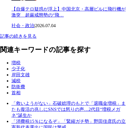
【自爆テロ疑惑が浮上】中国北京・高層ビルに飛行機が
激突 超厳戒態勢の“飛…
社会・政治
|
2026.07.04
記事の続きを見る
関連キーワードの記事を探す
増税
少子化
岸田文雄
減税
防衛費
首相
「救いようがない」石破総理のもとで「退職金増税」ま
たも復活の兆しにSNSでは怒りの声…2代目“増税メガ
ネ”誕生か
「消費税15％になるぞ」「緊縮ガチ勢」野田佳彦氏の立
憲新代表選出に国民は警戒