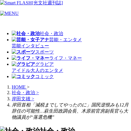
社会・政治
芸能・エンタメ
芸能
インタビュー
スポーツ
ライフ・マネー
グラビア
アイドル
大人のエンタメ
コミック
HOME
>
社会・政治
>
岸田文雄
>
岸田首相「減税までしてやったのに」国民逆恨みも12月
辞任の可能性…萩生田政調会長、木原前官房副長官ら大
物議員が“落選危機”
社会・政治