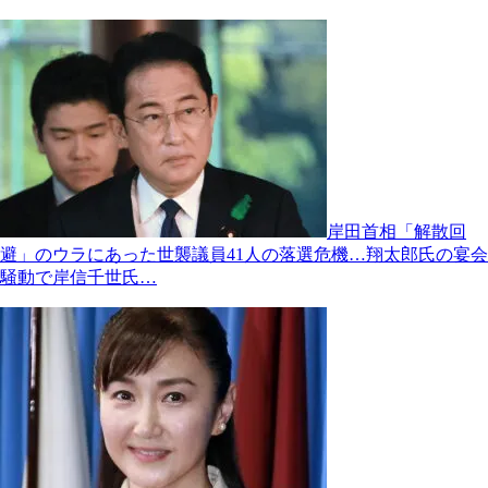
岸田首相「解散回
避」のウラにあった世襲議員41人の落選危機…翔太郎氏の宴会
騒動で岸信千世氏…