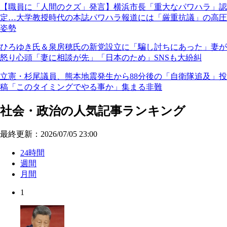
【職員に「人間のクズ」発言】横浜市長「重大なパワハラ」認
定…大学教授時代の本誌パワハラ報道には「厳重抗議」の高圧
姿勢
ひろゆき氏＆泉房穂氏の新党設立に「騙し討ちにあった」妻が
怒り心頭「妻に相談が先」「日本のため」SNSも大紛糾
立憲・杉尾議員、熊本地震発生から88分後の「自衛隊追及」投
稿「このタイミングでやる事か」集まる非難
社会・政治の人気記事ランキング
最終更新：2026/07/05 23:00
24時間
週間
月間
1