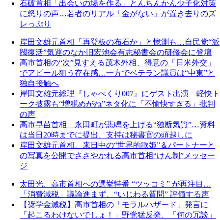
石破首相「出会いの場を作る」とんちんかん少子化対策
に怒りの声…若者のリアル「金がない」が置き去りのズ
レっぷり
岸田文雄元首相「再登板の布石か」と憶測も…自民党“派
閥復活”気運のなか旧宏池会有志秘書会の研修会に登壇
高市首相の“次”見すえる茂木外相、得意の「日米外交」
でアピール狙う存在感…一方でベテラン議員は“中東”と
独自接触へ
岸田文雄元総理『しゃべくり007』にゲスト出演 軽快ト
ーク披露も“増税めがね”ネタ化に「不愉快すぎる」批判
の声
高市早苗首相 永田町が悲鳴を上げる“独断気質”…資料
は当日20時までに提出、支持は秘書官の頭越しに
岸田文雄元首相、来日中の“世界的歌姫”＆パートナーと
の写真を公開でささやかれる高市首相“けん制”メッセー
ジ
太田光、高市首相への選挙特番 “ツッコミ” が再注目…
「消費減税」議論進まず、“いじわる質問” 評価する声
【奨学金減税】高市首相の「モラルハザード」発言に
「起こるわけないでしょ！」野党猛反発、「何の冗談」