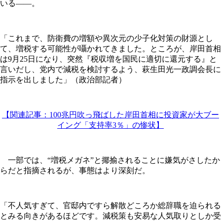
いる――。
「これまで、防衛費の増額や異次元の少子化対策の財源とし
て、増税する可能性が囁かれてきました。ところが、岸田首相
は9月25日になり、突然『税収増を国民に適切に還元する』と
言いだし、党内で減税を検討するよう、萩生田光一政調会長に
指示を出しました」（政治部記者）
【関連記事：100兆円吹っ飛ばした岸田首相に投資家が大ブー
イング「支持率3％」の惨状】
一部では、“増税メガネ”と揶揄されることに嫌気がさしたか
らだと指摘されるが、事態はより深刻だ。
「不人気すぎて、官邸内ですら解散どころか総辞職を迫られる
とみる向きがあるほどです。減税策も安易な人気取りとしか受