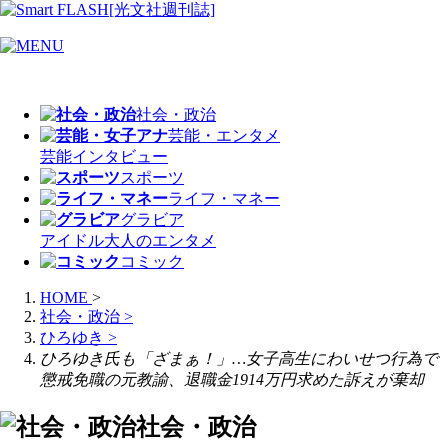
社会・政治
芸能・エンタメ
芸能
インタビュー
スポーツ
ライフ・マネー
グラビア
アイドル
大人のエンタメ
コミック
HOME
>
社会・政治
>
ひろゆき
>
ひろゆき氏も「ざまぁ！」…女子高生にわいせつ行為で
懲戒免職の元教諭、退職金1914万円求めた訴えが棄却
社会・政治