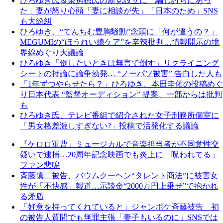
ひろゆき氏＆泉房穂氏の新党設立に「騙し討ちにあっ
た」妻が怒り心頭「妻に相談が先」「日本のため」SNS
も大紛糾
ひろゆき、“てんちむ豊胸騒動”念頭に「何が違うの？」
MEGUMIの“ほうれい線ケア”を辛辣批判…情報開示の境
界線めぐり大議論
ひろゆき「倒したいときは無言で倒す」リクライニング
シートの持論に論争勃発… “ノーパソ被害” 告白した人も
「1年ずつやらせたら？」ひろゆき、本田圭佑の投稿めぐ
り日本代表 “監督オーディション” 提案、一部からは批判
も
ひろゆき氏、テレビ番組で紹介された女子刑務所個室に
「男女格差激しすぎない?」投稿で活発化する議論
『ケロロ軍曹』ミュージカルで音楽担当者が不同意性交
疑いで逮捕…20周年記念映画でも炎上に「呪われてる」
ファン悲鳴
斉藤慎二被告、バウムクーヘン“タレント商法”に被害女
性が「不快感」報道…示談金“2000万円上乗せ”で抱かれ
る矛盾
「好意を持ってくれていると」ジャンポケ斉藤被告 初
の被告人質問でも無罪主張「妻子もいるのに」SNSでは