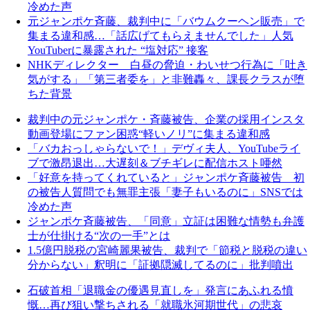
冷めた声
元ジャンポケ斉藤、裁判中に「バウムクーヘン販売」で
集まる違和感…「話広げてもらえませんでした」人気
YouTuberに暴露された “塩対応” 接客
NHKディレクター 白昼の脅迫・わいせつ行為に「吐き
気がする」「第三者委を」と非難轟々、課長クラスが堕
ちた背景
裁判中の元ジャンポケ・斉藤被告、企業の採用インスタ
動画登場にファン困惑“軽いノリ”に集まる違和感
「バカおっしゃらないで！」デヴィ夫人、YouTubeライ
ブで激昂退出…大遅刻＆ブチギレに配信ホスト唖然
「好意を持ってくれていると」ジャンポケ斉藤被告 初
の被告人質問でも無罪主張「妻子もいるのに」SNSでは
冷めた声
ジャンポケ斉藤被告、「同意」立証は困難な情勢も弁護
士が仕掛ける“次の一手”とは
1.5億円脱税の宮崎麗果被告、裁判で「節税と脱税の違い
分からない」釈明に「証拠隠滅してるのに」批判噴出
石破首相「退職金の優遇見直しを」発言にあふれる憤
慨…再び狙い撃ちされる「就職氷河期世代」の悲哀