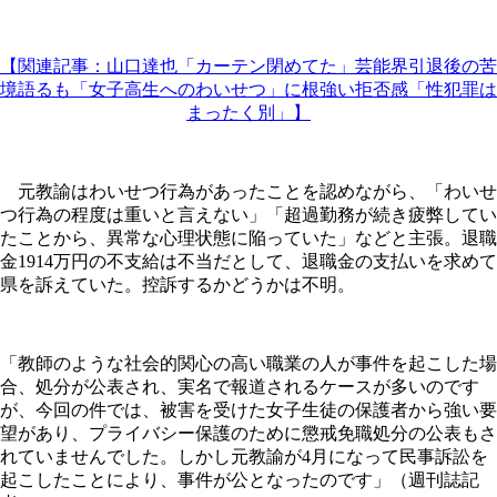
【関連記事：山口達也「カーテン閉めてた」芸能界引退後の苦
境語るも「女子高生へのわいせつ」に根強い拒否感「性犯罪は
まったく別」】
元教諭はわいせつ行為があったことを認めながら、「わいせ
つ行為の程度は重いと言えない」「超過勤務が続き疲弊してい
たことから、異常な心理状態に陥っていた」などと主張。退職
金1914万円の不支給は不当だとして、退職金の支払いを求めて
県を訴えていた。控訴するかどうかは不明。
「教師のような社会的関心の高い職業の人が事件を起こした場
合、処分が公表され、実名で報道されるケースが多いのです
が、今回の件では、被害を受けた女子生徒の保護者から強い要
望があり、プライバシー保護のために懲戒免職処分の公表もさ
れていませんでした。しかし元教諭が4月になって民事訴訟を
起こしたことにより、事件が公となったのです」（週刊誌記