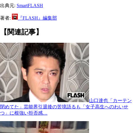
出典元:
SmartFLASH
著者:
『FLASH』編集部
【関連記事】
山口達也「カーテン
閉めてた」芸能界引退後の苦境語るも「女子高生へのわいせ
つ」に根強い拒否感…