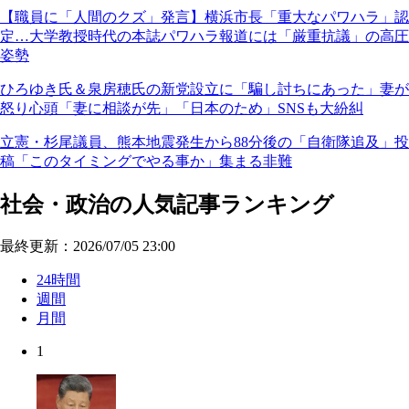
【職員に「人間のクズ」発言】横浜市長「重大なパワハラ」認
定…大学教授時代の本誌パワハラ報道には「厳重抗議」の高圧
姿勢
ひろゆき氏＆泉房穂氏の新党設立に「騙し討ちにあった」妻が
怒り心頭「妻に相談が先」「日本のため」SNSも大紛糾
立憲・杉尾議員、熊本地震発生から88分後の「自衛隊追及」投
稿「このタイミングでやる事か」集まる非難
社会・政治の人気記事ランキング
最終更新：2026/07/05 23:00
24時間
週間
月間
1