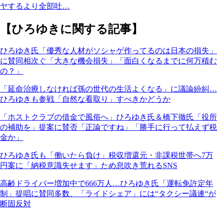
ヤするより全部吐…
【ひろゆきに関する記事】
ひろゆき氏「優秀な人材がソシャゲ作ってるのは日本の損失」
に賛同相次ぐ「大きな機会損失」「面白くなるまでに何万積む
の？」
「延命治療しなければ孫の世代の生活よくなる」に議論紛糾…
ひろゆきも参戦「自然な看取り」すべきかどうか
「ホストクラブの借金で風俗へ」ひろゆき氏＆橋下徹氏「役所
の補助を」提案に賛否「正論ですね」「勝手に行って払えず税
金か」
ひろゆき氏も「働いたら負け」税収増還元・非課税世帯へ7万
円案に「納税意識失せます」ため息吹き荒れるSNS
高齢ドライバー増加中で666万人…ひろゆき氏「運転免許定年
制」提唱に賛同多数、「ライドシェア」には“タクシー議連“が
断固反対