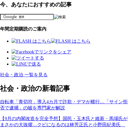
今、あなたにおすすめの記事
年間定期購読のご案内
社会・政治 一覧を見る
社会・政治の新着記事
自転車「青切符」導入4カ月で詐欺・デマが横行…「サイン拒
否で逮捕」の嘘を専門家が解説
【9月の内閣改造を完全予想】国民・玉木氏と維新・馬場氏が
まさかの大抜擢…クビになるのは林芳正氏と小野田紀美氏