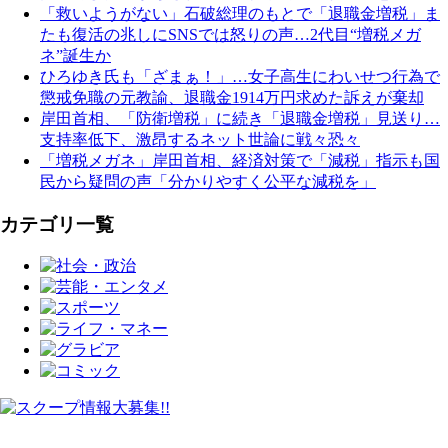
「救いようがない」石破総理のもとで「退職金増税」ま
たも復活の兆しにSNSでは怒りの声…2代目“増税メガ
ネ”誕生か
ひろゆき氏も「ざまぁ！」…女子高生にわいせつ行為で
懲戒免職の元教諭、退職金1914万円求めた訴えが棄却
岸田首相、「防衛増税」に続き「退職金増税」見送り…
支持率低下、激昂するネット世論に戦々恐々
「増税メガネ」岸田首相、経済対策で「減税」指示も国
民から疑問の声「分かりやすく公平な減税を」
カテゴリ一覧