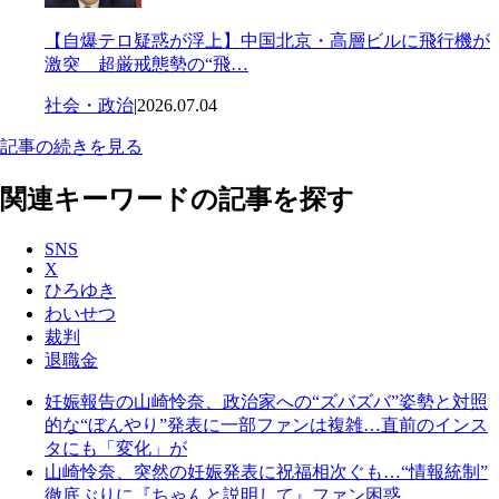
【自爆テロ疑惑が浮上】中国北京・高層ビルに飛行機が
激突 超厳戒態勢の“飛…
社会・政治
|
2026.07.04
記事の続きを見る
関連キーワードの記事を探す
SNS
X
ひろゆき
わいせつ
裁判
退職金
妊娠報告の山崎怜奈、政治家への“ズバズバ”姿勢と対照
的な“ぼんやり”発表に一部ファンは複雑…直前のインス
タにも「変化」が
山崎怜奈、突然の妊娠発表に祝福相次ぐも…“情報統制”
徹底ぶりに『ちゃんと説明して』ファン困惑