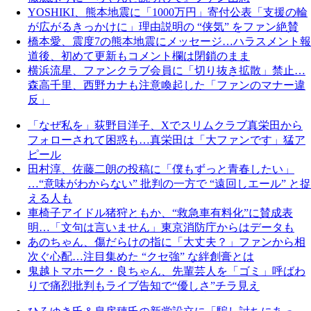
YOSHIKI、熊本地震に「1000万円」寄付公表「支援の輪
が広がるきっかけに」理由説明の “侠気” をファン絶賛
橋本愛、震度7の熊本地震にメッセージ…ハラスメント報
道後、初めて更新もコメント欄は閉鎖のまま
横浜流星、ファンクラブ会員に「切り抜き拡散」禁止…
森高千里、西野カナも注意喚起した「ファンのマナー違
反」
「なぜ私を」荻野目洋子、Xでスリムクラブ真栄田から
フォローされて困惑も…真栄田は「大ファンです」猛ア
ピール
田村淳、佐藤二朗の投稿に「僕もずっと青春したい」
…“意味がわからない” 批判の一方で “遠回しエール” と捉
える人も
車椅子アイドル猪狩ともか、“救急車有料化”に賛成表
明…「文句は言いません」東京消防庁からはデータも
あのちゃん、傷だらけの指に「大丈夫？」ファンから相
次ぐ心配…注目集めた “クセ強” な絆創膏とは
鬼越トマホーク・良ちゃん、先輩芸人を「ゴミ」呼ばわ
りで痛烈批判もライブ告知で“優しさ”チラ見え