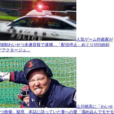
人気ゲーム作曲家が
強制わいせつ未遂容疑で逮捕…「配信停止」めぐりSNS紛糾
“アクタージュ…
山川穂高に「わいせ
つ致傷」疑惑 本誌に語っていた妻への愛「溜め込んでモヤモ