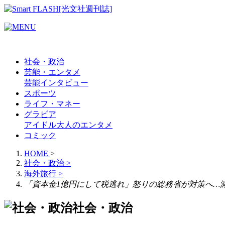
社会・政治
芸能・エンタメ
芸能
インタビュー
スポーツ
ライフ・マネー
グラビア
アイドル
大人のエンタメ
コミック
HOME
>
社会・政治
>
海外旅行
>
「資本金1億円にして税逃れ」怒りの総務省が対策へ…減
社会・政治