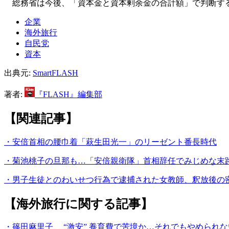
総務省は今後、「資本金と資本剰余金の合計額」で判断する
企業
海外旅行
自民党
資本
出典元:
SmartFLASH
著者:
『FLASH』編集部
【関連記事】
・安倍首相の腰巾着「萩生田光一」のリーゼント番長時代
・菊池桃子の旦那も…「安倍親衛隊」首相辞任でみじめな末
・男子生徒とのわいせつ行為で逮捕された女教師、釈放後の
【海外旅行に関する記事】
・篠田麻里子、 “激安” 養育費で苦境か…それでもやめられ