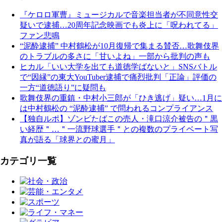
『ケロロ軍曹』ミュージカルで音楽担当者が不同意性交
疑いで逮捕…20周年記念映画でも炎上に「呪われてる」
ファン悲鳴
“泥酔逮捕” 中村鶴松が10月復帰で集まる賛否…歌舞伎界
のトラブルの多さに「甘いよね」一部から批判の声も
ヒカル「いい大学を出ても道徳学ばないと」SNSバトル
で“因縁”の東大YouTuber逮捕で痛烈批判「正論」評価の
一方“道徳語り”に疑問も
歌舞伎界の重鎮・中村小三郎が「ひき逃げ」疑い…1月に
は中村鶴松の “泥酔逮捕” で問われるコンプライアンス
【独自ルポ】ゾンビたばこの売人・滝口涼介被告の＂黒
い経歴＂…＂一流野球選手＂との複数のプライベート写
真が語る「球界との蜜月」
カテゴリ一覧