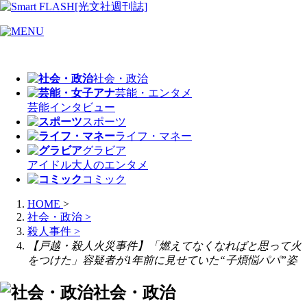
社会・政治
芸能・エンタメ
芸能
インタビュー
スポーツ
ライフ・マネー
グラビア
アイドル
大人のエンタメ
コミック
HOME
>
社会・政治
>
殺人事件
>
【戸越・殺人火災事件】「燃えてなくなればと思って火
をつけた」容疑者が1年前に見せていた“子煩悩パパ”姿
社会・政治