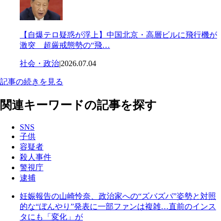
【自爆テロ疑惑が浮上】中国北京・高層ビルに飛行機が
激突 超厳戒態勢の“飛…
社会・政治
|
2026.07.04
記事の続きを見る
関連キーワードの記事を探す
SNS
子供
容疑者
殺人事件
警視庁
逮捕
妊娠報告の山崎怜奈、政治家への“ズバズバ”姿勢と対照
的な“ぼんやり”発表に一部ファンは複雑…直前のインス
タにも「変化」が