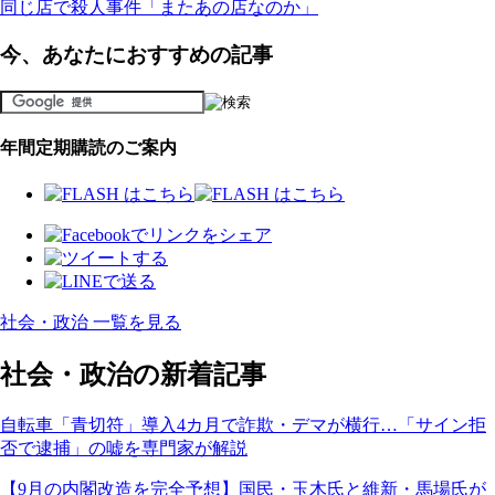
同じ店で殺人事件「またあの店なのか」
今、あなたにおすすめの記事
年間定期購読のご案内
社会・政治 一覧を見る
社会・政治の新着記事
自転車「青切符」導入4カ月で詐欺・デマが横行…「サイン拒
否で逮捕」の嘘を専門家が解説
【9月の内閣改造を完全予想】国民・玉木氏と維新・馬場氏が