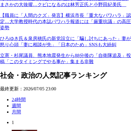
まさかの大抜擢…クビになるのは林芳正氏と小野田紀美氏
【職員に「人間のクズ」発言】横浜市長「重大なパワハラ」認
定…大学教授時代の本誌パワハラ報道には「厳重抗議」の高圧
姿勢
ひろゆき氏＆泉房穂氏の新党設立に「騙し討ちにあった」妻が
怒り心頭「妻に相談が先」「日本のため」SNSも大紛糾
立憲・杉尾議員、熊本地震発生から88分後の「自衛隊追及」投
稿「このタイミングでやる事か」集まる非難
社会・政治の人気記事ランキング
最終更新：2026/07/05 23:00
24時間
週間
月間
1