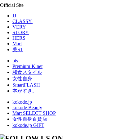
Official Site
JJ
CLASSY.
VERY
STORY
HERS
Mart
美ST
bis
Premium-K.net
和食スタイル
女性自身
SmartFLASH
本がすき。
kokode.jp
kokode Beauty
Mart SELECT SHOP
女性自身百貨店
kokode.jp GIFT