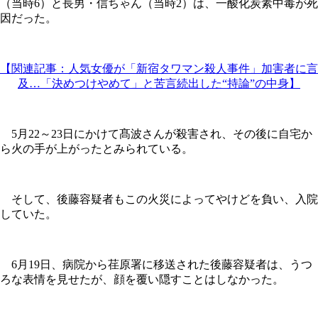
（当時6）と長男・信ちゃん（当時2）は、一酸化炭素中毒が死
因だった。
【関連記事：人気女優が「新宿タワマン殺人事件」加害者に言
及…「決めつけやめて」と苦言続出した“持論”の中身】
5月22～23日にかけて髙波さんが殺害され、その後に自宅か
ら火の手が上がったとみられている。
そして、後藤容疑者もこの火災によってやけどを負い、入院
していた。
6月19日、病院から荏原署に移送された後藤容疑者は、うつ
ろな表情を見せたが、顔を覆い隠すことはしなかった。