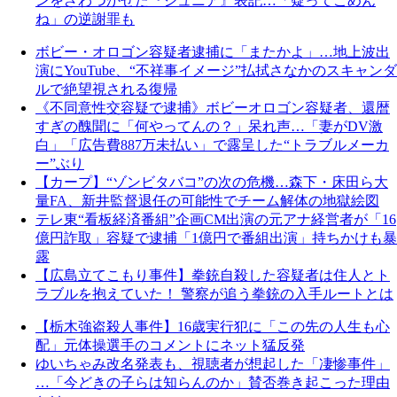
ンをざわつかせた『ジュニア』表記…「疑ってごめん
ね」の逆謝罪も
ボビー・オロゴン容疑者逮捕に「またかよ」…地上波出
演にYouTube、“不祥事イメージ”払拭さなかのスキャンダ
ルで絶望視される復帰
《不同意性交容疑で逮捕》ボビーオロゴン容疑者、還暦
すぎの醜聞に「何やってんの？」呆れ声…「妻がDV激
白」「広告費887万未払い」で露呈した“トラブルメーカ
ー”ぶり
【カープ】“ゾンビタバコ”の次の危機…森下・床田ら大
量FA、新井監督退任の可能性でチーム解体の地獄絵図
テレ東“看板経済番組”企画CM出演の元アナ経営者が「16
億円詐取」容疑で逮捕「1億円で番組出演」持ちかけも暴
露
【広島立てこもり事件】拳銃自殺した容疑者は住人とト
ラブルを抱えていた！ 警察が追う拳銃の入手ルートとは
【栃木強盗殺人事件】16歳実行犯に「この先の人生も心
配」元体操選手のコメントにネット猛反発
ゆいちゃみ改名発表も、視聴者が想起した「凄惨事件」
…「今どきの子らは知らんのか」賛否巻き起こった理由