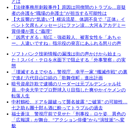
とは
【法律事務所刺殺事件】原因は同僚間のトラブル…容疑
者の弁護を“職場の弁護士”が担当する可能性は
【大反響の“気遣い”】横浜流星、体調不良で『正体』イ
ベント欠席もメッセージにファン涙…大河＆アカデミー
賞俳優が貫く“義理”
「凶悪すぎる」狛江・強盗殺人、被害女性を「あちゃ
ー。人違いですね」指示役の発言にあふれる怒りの声
ソフトバンク技術情報の漏洩は街の声かけから始まっ
た！スパイ・テロを水面下で阻止する「外事警察」の実
態
「壊滅するまでやる」警視庁、幸平一家 “殲滅作戦” の裏
で進む六代目山口組の「歌舞伎町」進出計画
暗号資産詐欺で逮捕のリーダーは元プルデンシャル社
員…中央大学でプロ野球入り目指した爽やかイケメンの
転落人生
中村鶴松、ドアを蹴破って襲名披露 “ご破算” の可能性…
七之助も團十郎も酒に酔ってトラブルの過去
福士蒼汰 警視庁前で見せた「刑事役」ロケ姿 異色の
「広報課」が舞台、“アクション俳優”から“演技派”へ変
貌