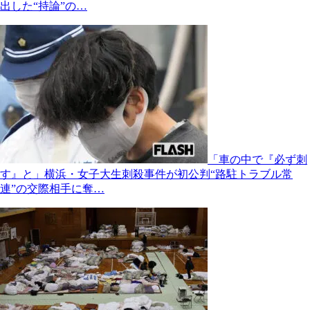
出した“持論”の…
「車の中で『必ず刺
す』と」横浜・女子大生刺殺事件が初公判“路駐トラブル常
連”の交際相手に奪…