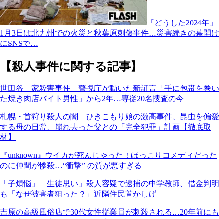
「どうした2024年」
1月3日は北九州での火災と秋葉原刺傷事件…災害続きの幕開け
にSNSで…
【殺人事件に関する記事】
世田谷一家殺害事件 警視庁が動いた新証言「手に包帯を巻い
た焼き肉店バイト男性」から2年…専従20名捜査の今
札幌・首狩り殺人の闇 ひきこもり娘の激高事件、昆虫を偏愛
する母の日常、崩れ去った父との「完全犯罪」計画【徹底取
材】
『unknown』ウイカが死んじゃった！ほっこりコメディだった
のに仲間が惨殺…“衝撃” の質が悪すぎる
「子煩悩」「生徒思い」殺人容疑で逮捕の中学教師、借金判明
も「なぜ被害者狙った？」近隣住民首かしげ
吉原の高級風俗店で30代女性従業員が刺殺される…20年前にも