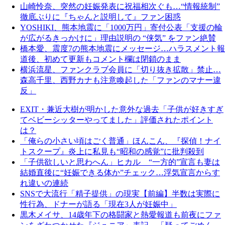
山崎怜奈、突然の妊娠発表に祝福相次ぐも…“情報統制”
徹底ぶりに『ちゃんと説明して』ファン困惑
YOSHIKI、熊本地震に「1000万円」寄付公表「支援の輪
が広がるきっかけに」理由説明の “侠気” をファン絶賛
橋本愛、震度7の熊本地震にメッセージ…ハラスメント報
道後、初めて更新もコメント欄は閉鎖のまま
横浜流星、ファンクラブ会員に「切り抜き拡散」禁止…
森高千里、西野カナも注意喚起した「ファンのマナー違
反」
EXIT・兼近大樹が明かした意外な過去「子供が好きすぎ
てベビーシッターやってました」評価されたポイント
は？
「俺らの小さい頃はごく普通」ほんこん、『探偵！ナイ
トスクープ』炎上に私見も“昭和の感覚”に批判殺到
「子供欲しいと思わへん」ヒカル “一方的”宣言も妻は
結婚直後に“妊娠できる体か”チェック…浮気宣言からす
れ違いの連続
SNSで大流行「精子提供」の現実【前編】半数は実際に
性行為、ドナーが語る「現在3人が妊娠中」
黒木メイサ、14歳年下の格闘家と熱愛報道も前夜にファ