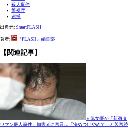
殺人事件
警視庁
逮捕
出典元:
SmartFLASH
著者:
『FLASH』編集部
【関連記事】
人気女優が「新宿タ
ワマン殺人事件」加害者に言及…「決めつけやめて」と苦言続