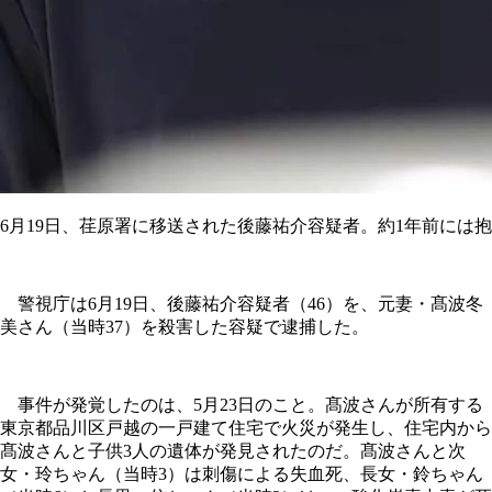
6月19日、荏原署に移送された後藤祐介容疑者。約1年前には
警視庁は6月19日、後藤祐介容疑者（46）を、元妻・髙波冬
美さん（当時37）を殺害した容疑で逮捕した。
事件が発覚したのは、5月23日のこと。髙波さんが所有する
東京都品川区戸越の一戸建て住宅で火災が発生し、住宅内から
髙波さんと子供3人の遺体が発見されたのだ。髙波さんと次
女・玲ちゃん（当時3）は刺傷による失血死、長女・鈴ちゃん