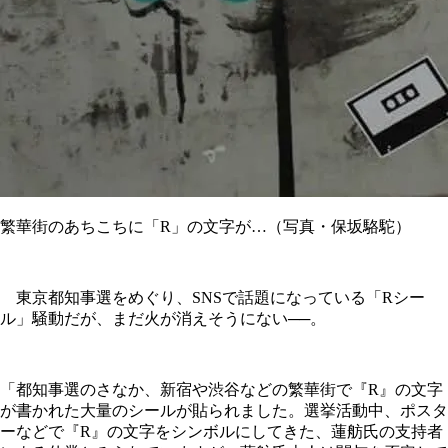
繁華街のあちこちに「R」の文字が…（写真・保坂駱駝）
東京都知事選をめぐり、SNSで話題になっている「Rシー
ル」騒動だが、まだ火が消えそうにない──。
「都知事選のさなか、新宿や渋谷などの繁華街で『R』の文字
が書かれた大量のシールが貼られました。選挙活動中、ポスタ
ーなどで『R』の文字をシンボルにしてきた、蓮舫氏の支持者