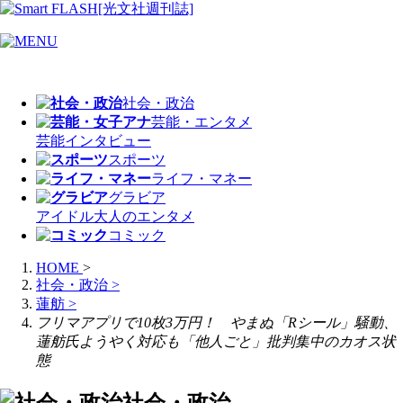
社会・政治
芸能・エンタメ
芸能
インタビュー
スポーツ
ライフ・マネー
グラビア
アイドル
大人のエンタメ
コミック
HOME
>
社会・政治
>
蓮舫
>
フリマアプリで10枚3万円！ やまぬ「Rシール」騒動、
蓮舫氏ようやく対応も「他人ごと」批判集中のカオス状
態
社会・政治