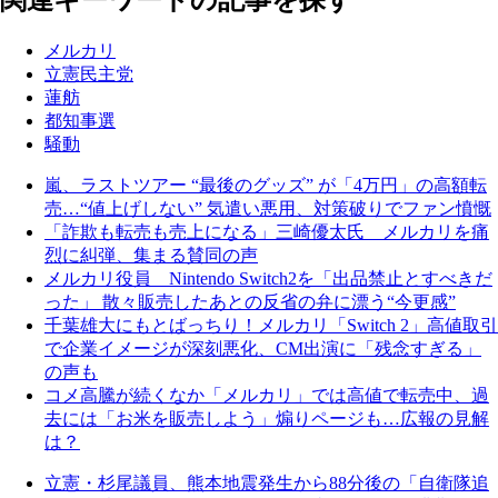
メルカリ
立憲民主党
蓮舫
都知事選
騒動
嵐、ラストツアー “最後のグッズ” が「4万円」の高額転
売…“値上げしない” 気遣い悪用、対策破りでファン憤慨
「詐欺も転売も売上になる」三崎優太氏 メルカリを痛
烈に糾弾、集まる賛同の声
メルカリ役員 Nintendo Switch2を「出品禁止とすべきだ
った」 散々販売したあとの反省の弁に漂う“今更感”
千葉雄大にもとばっちり！メルカリ「Switch 2」高値取引
で企業イメージが深刻悪化、CM出演に「残念すぎる」
の声も
コメ高騰が続くなか「メルカリ」では高値で転売中、過
去には「お米を販売しよう」煽りページも…広報の見解
は？
立憲・杉尾議員、熊本地震発生から88分後の「自衛隊追