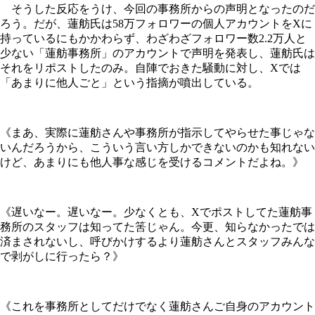
そうした反応をうけ、今回の事務所からの声明となったのだ
ろう。だが、蓮舫氏は58万フォロワーの個人アカウントをXに
持っているにもかかわらず、わざわざフォロワー数2.2万人と
少ない「蓮舫事務所」のアカウントで声明を発表し、蓮舫氏は
それをリポストしたのみ。自陣でおきた騒動に対し、Xでは
「あまりに他人ごと」という指摘が噴出している。
《まあ、実際に蓮舫さんや事務所が指示してやらせた事じゃな
いんだろうから、こういう言い方しかできないのかも知れない
けど、あまりにも他人事な感じを受けるコメントだよね。》
《遅いなー。遅いなー。少なくとも、Xでポストしてた蓮舫事
務所のスタッフは知ってた筈じゃん。今更、知らなかったでは
済まされないし、呼びかけするより蓮舫さんとスタッフみんな
で剥がしに行ったら？》
《これを事務所としてだけでなく蓮舫さんご自身のアカウント