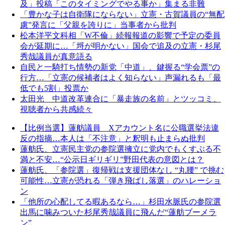
及」投稿「このタイミングでやる事か」集まる非難
「豊かな子は自衛隊にならない」立憲・古賀議員の“無配
慮”発言に「父親を誇りに」当事者から批判
松本洋平文科相「W不倫」続報報道の影響で予定の委員
会が延期に…「埒が明かない」国会で追及の立憲・杉尾
秀哉議員が真意語る
自民と一騎打ち情勢の新党「中道」、鍵握る“学会票”の
行方…「立憲の候補者はよく知らない」声漏れるも「最
低でも5割」投票か
太田光 中道改革連合に「暴走族の名前」とツッコミ、
視聴者から共感続々
【比例当選】蓮舫議員 Xアカウント名に公職選挙法違
反の指摘…本人は「不注意」と釈明も止まらぬ批判
蓮舫氏、立憲民主党の参院選擁立に党内でもくすぶる不
満と不安…“公示日ギリギリ”野田代表の意図とは？
蓮舫氏、「参院選」復帰戦は支援団体なし “丸腰” で挑む
可能性…立憲が恐れる「弾き飛ばし落選」のハレーショ
ン
「他所の心配してる暇あるなら…」杉田水脈氏の参院選
出馬に噛みついた杉尾秀哉議員に飛んだ“蓮舫ブーメラ
ン”