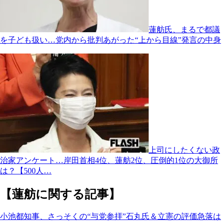
蓮舫氏、まるで都議
を子ども扱い…党内から批判あがった“上から目線”発言の中身
上司にしたくない政
治家アンケート…岸田首相4位、蓮舫2位、圧倒的1位の大御所
は？【500人…
【蓮舫に関する記事】
小池都知事、さっそくの“与党参拝”石丸氏＆立憲の評価急落は