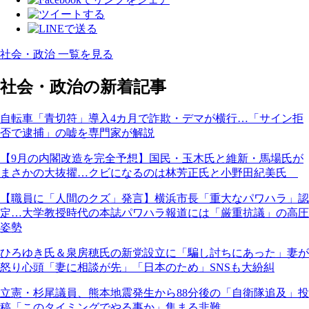
社会・政治 一覧を見る
社会・政治の新着記事
自転車「青切符」導入4カ月で詐欺・デマが横行…「サイン拒
否で逮捕」の嘘を専門家が解説
【9月の内閣改造を完全予想】国民・玉木氏と維新・馬場氏が
まさかの大抜擢…クビになるのは林芳正氏と小野田紀美氏
【職員に「人間のクズ」発言】横浜市長「重大なパワハラ」認
定…大学教授時代の本誌パワハラ報道には「厳重抗議」の高圧
姿勢
ひろゆき氏＆泉房穂氏の新党設立に「騙し討ちにあった」妻が
怒り心頭「妻に相談が先」「日本のため」SNSも大紛糾
立憲・杉尾議員、熊本地震発生から88分後の「自衛隊追及」投
稿「このタイミングでやる事か」集まる非難