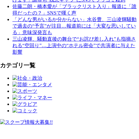
佐藤二朗・橋本愛が「ブラックリスト入り」報道に「誰
得だったの？」SNSで嘆く声
「どんな男がいるか分からない」水谷豊、三山凌輝騒動
で過去の“予言”が注目…報道前には「大変な思いしてい
る」意味深発言も
三山凌輝、騒動直後の舞台で“お詫び差し入れ”も指摘さ
れる“空回り”…上演中の“ホテル密会”で共演者に与えた
影響
カテゴリ一覧