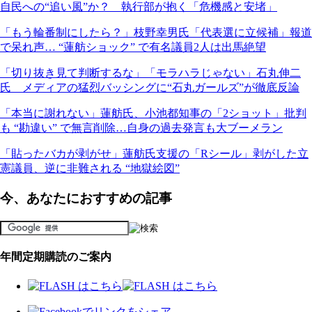
自民への“追い風”か？ 執行部が抱く「危機感と安堵」
「もう輪番制にしたら？」枝野幸男氏「代表選に立候補」報道
で呆れ声… “蓮舫ショック” で有名議員2人は出馬絶望
「切り抜き見て判断するな」「モラハラじゃない」石丸伸二
氏 メディアの猛烈バッシングに“石丸ガールズ”が徹底反論
「本当に謝れない」蓮舫氏、小池都知事の「2ショット」批判
も “勘違い” で無言削除…自身の過去発言も大ブーメラン
「貼ったバカが剥がせ」蓮舫氏支援の「Rシール」剥がした立
憲議員、逆に非難される “地獄絵図”
今、あなたにおすすめの記事
年間定期購読のご案内