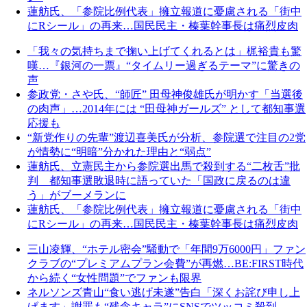
蓮舫氏、「参院比例代表」擁立報道に憂慮される「街中
にRシール」の再来…国民民主・榛葉幹事長は痛烈皮肉
「我々の気持ちまで掬い上げてくれるとは」梶裕貴も驚
嘆…『銀河の一票』“タイムリー過ぎるテーマ”に驚きの
声
参政党・さや氏、“師匠” 田母神俊雄氏が明かす「当選後
の肉声」…2014年には “田母神ガールズ” として都知事選
応援も
“新党作りの先輩”渡辺喜美氏が分析、参院選で注目の2党
が情勢に“明暗”分かれた理由と“弱点”
蓮舫氏、立憲民主から参院選出馬で殺到する“二枚舌”批
判 都知事選敗退時に語っていた「国政に戻るのは違
う」がブーメランに
蓮舫氏、「参院比例代表」擁立報道に憂慮される「街中
にRシール」の再来…国民民主・榛葉幹事長は痛烈皮肉
三山凌輝、“ホテル密会”騒動で「年間9万6000円」ファン
クラブの“プレミアムプラン会費”が再燃…BE:FIRST時代
から続く“女性問題”でファンも限界
ネルソンズ青山“食い逃げ未遂”告白「深くお詫び申し上
げます」謝罪も“残念キャラ”にSNSでツッコミ殺到