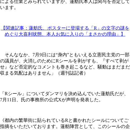
による仕業とみられていますが、蓮舫氏本人は関与を否定して
います。
【関連記事：蓮舫氏、ポスターに登場する「R」の文字の謎を
めぐり大喜利状態、本人お気に入りの「まさかの理由」】
そんななか、7月9日には“身内”ともいえる立憲民主党の一部
の議員が、火消しのためにRシールを剥がすも、『すべて剥が
せ』など否定的なコメントも巻き起こるなど、騒動はまだまだ
収まる気配はありません」（週刊誌記者）
「Rシール」についてダンマリを決め込んでいた蓮舫氏だが、
7月11日、氏の事務所の公式Xが声明を発表した。
《都内の繁華街に貼られているRと書かれたシールについてご
指摘をいただいております。蓮舫陣営として、このシールの企