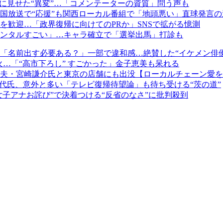
日に見せた“異変”…「コメンテーターの資質」問う声も
国放送で“応援”も関西ローカル番組で「地頭悪い」直球発言の
を歓迎…「政界復帰に向けてのPRか」SNSで拡がる憶測
ンタルすごい」…キャラ確立で「選挙出馬」打診も
「名前出す必要ある？」一部で違和感…絶賛した“イケメン俳優
火…「“高市下ろし” すごかった」金子恵美も呆れる
夫・宮崎謙介氏と東京の店舗にも出没【ローカルチェーン愛を
代氏、意外と多い「テレビ復帰待望論」も待ち受ける“茨の道”
女子アナお詫び”で決着つける“反省のなさ”に批判殺到