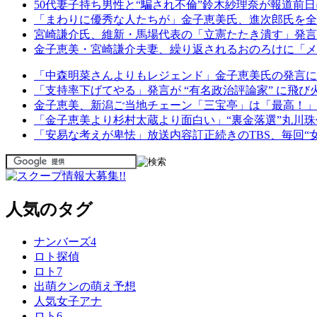
50代妻子持ち男性と“騙され不倫”鈴木紗理奈が報道前
「まわりに優秀な人たちが」金子恵美氏、進次郎氏を全
宮崎謙介氏、維新・馬場代表の「立憲たたき潰す」発言
金子恵美・宮崎謙介夫妻、繰り返されるおのろけに「メ
「中森明菜さんよりもレジェンド」金子恵美氏の発言に
「支持率下げてやる」発言が “有名政治評論家” に飛び
金子恵美、新潟ご当地チェーン「三宝亭」は「最高！」
「金子恵美より杉村太蔵より面白い」“裏金落選”丸川珠
「安易な考えが卑怯」放送内容訂正続きのTBS、毎回“
人気のタグ
ナンバーズ4
ロト探偵
ロト7
出萌クンの萌え予想
人気女子アナ
ロト6