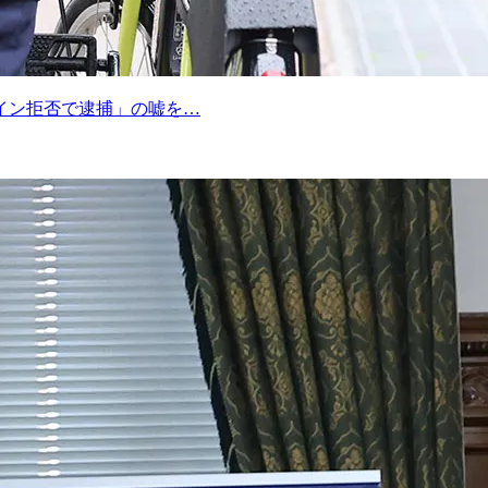
イン拒否で逮捕」の嘘を…