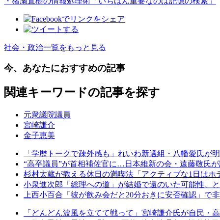
・猪瀬直樹の情報処理術「いちばん重要なのは記憶の検索」
社会・政治一覧をもっと見る
今、あなたにおすすめの記事
関連キーワードの記事を探す
元衆議院議員
宮崎謙介
金子恵美
「学歴トークで疎外感も」れいわ新選組・八幡愛氏が明
“高卒議員”が首相補佐官に…日本維新の会・遠藤敬氏が
杉村太蔵が教える休日の満喫法「アクティブな1日はホ
小泉進次郎「総理への道」が結婚で遠のいた可能性、と
上西小百合「彼が飲み会だと20分おきに安否確認」で
「どんどん波風を立てて戦って」宮崎謙介氏が自民・高