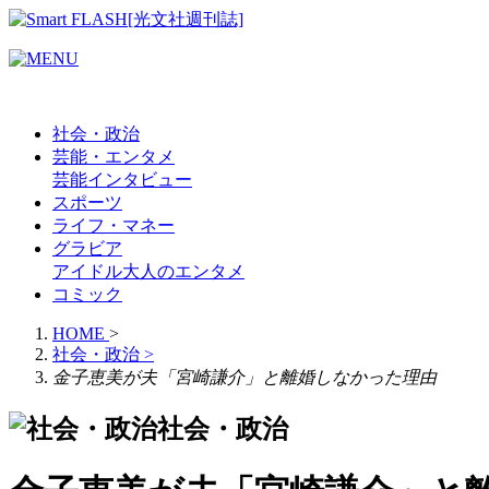
社会・政治
芸能・エンタメ
芸能
インタビュー
スポーツ
ライフ・マネー
グラビア
アイドル
大人のエンタメ
コミック
HOME
>
社会・政治
>
金子恵美が夫「宮崎謙介」と離婚しなかった理由
社会・政治