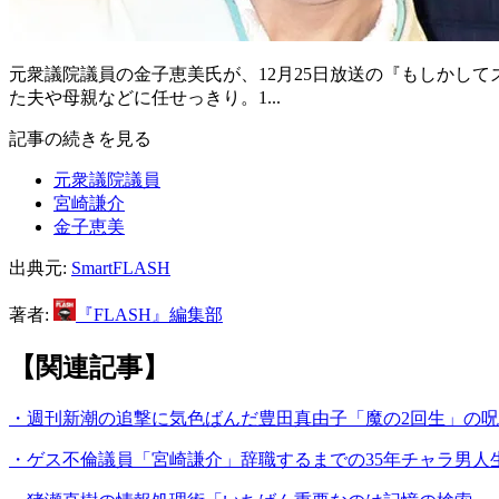
元衆議院議員の金子恵美氏が、12月25日放送の『もしかし
た夫や母親などに任せっきり。1...
記事の続きを見る
元衆議院議員
宮崎謙介
金子恵美
出典元:
SmartFLASH
著者:
『FLASH』編集部
【関連記事】
・週刊新潮の追撃に気色ばんだ豊田真由子「魔の2回生」の
・ゲス不倫議員「宮崎謙介」辞職するまでの35年チャラ男人