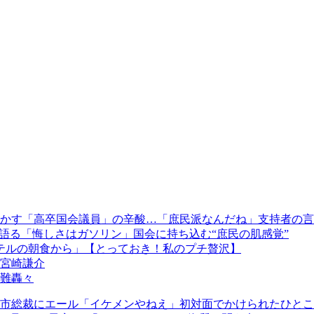
かす「高卒国会議員」の辛酸…「庶民派なんだね」支持者の言
語る「悔しさはガソリン」国会に持ち込む“庶民の肌感覚”
テルの朝食から」【とっておき！私のプチ贅沢】
宮崎謙介
非難轟々
市総裁にエール「イケメンやねえ」初対面でかけられたひとこ