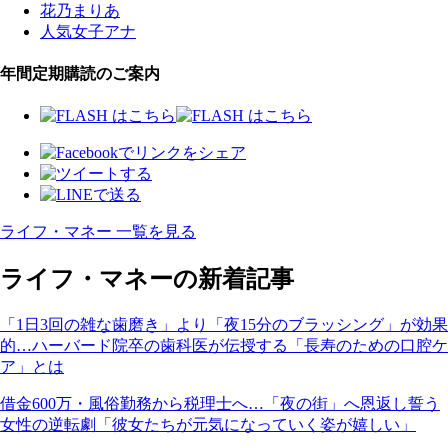
花乃まりあ
人気女子アナ
年間定期購読のご案内
ライフ・マネー 一覧を見る
ライフ・マネーの新着記事
「1日3回の雑な歯磨き」より「夜15分のブラッシング」が効果
的…ハーバード院卒の歯科医が伝授する「長寿のための口腔ケ
ア」とは
借金600万・風俗勤務から税理士へ…「夜の街」へ恩返し誓う
女性の逆転劇「彼女たちが元気になっていく姿が嬉しい」