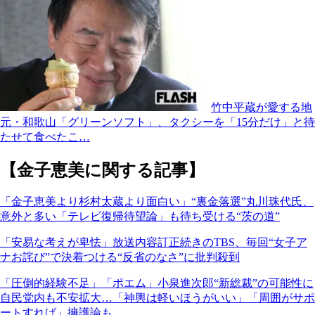
竹中平蔵が愛する地
元・和歌山「グリーンソフト」、タクシーを「15分だけ」と待
たせて食べたこ…
【金子恵美に関する記事】
「金子恵美より杉村太蔵より面白い」“裏金落選”丸川珠代氏、
意外と多い「テレビ復帰待望論」も待ち受ける“茨の道”
「安易な考えが卑怯」放送内容訂正続きのTBS、毎回“女子ア
ナお詫び”で決着つける“反省のなさ”に批判殺到
「圧倒的経験不足」「ポエム」小泉進次郎“新総裁”の可能性に
自民党内も不安拡大…「神輿は軽いほうがいい」「周囲がサポ
ートすれば」擁護論も