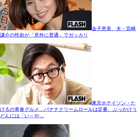
金子恵美、夫・宮崎
謙介の性欲が「意外に普通」でガッカリ
東京ホテイソン・た
けるの青春グルメ…バナナクリームロールは定番、ぶっかけう
どんには「い～や…