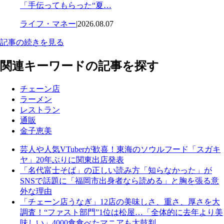
「手伝ってもらった“夏…
ライフ・マネー
|
2026.08.07
記事の続きを見る
関連キーワードの記事を探す
チェーン店
ラーメン
レストラン
通販
金子恵美
芸人や人気VTuberが歓喜！東海のソウルフード「スガキ
ヤ」20年ぶりに関東出店発表
「名代富士そば」の正しい読み方「知らなかった」が
SNSで話題に「福岡市出身者なら読める」と胸を張る意
外な理由
「チェーン店うなぎ」12店の美味しさ、重さ、厚さを大
調査！“ファスト部門”1位は松屋…「全体的に去年より美
味しい」4000食食べたマニアも太鼓判