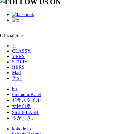
Official Site
JJ
CLASSY.
VERY
STORY
HERS
Mart
美ST
bis
Premium-K.net
和食スタイル
女性自身
SmartFLASH
本がすき。
kokode.jp