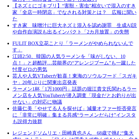
【ネズミにゴキブリ】“害獣・害虫”相次いで混入のすき
家「全店一時閉店」でなされる対策とは？ 広報に聞い
た
すき家 味噌汁に巨大ネズミ混入を認め謝罪 生成AI説
や自作自演説も出るインパクト「2カ月放置」の失態
FULIT BOX立花ことり「ラーメンがやめられないんで
す」
江頭2:50、韓国の人気ラーメンを「味がしない、10
点！」と超酷評…芸能界の“アレンジブーム”も一蹴した
忖度ゼロの男気
芸人や人気VTuberが歓喜！東海のソウルフード「スガキ
ヤ」20年ぶりに関東出店発表
ラーメン1杯「1万1000円」話題の堀江貴文氏関わるラー
メン店を人気YouTuberが潜入調査「現金だとお釣りが出
せない」の対応に物議
佐藤仁美「やせてる人を探せば」減量オファー拒否発言
に「非常に明確」集まる共感“ラーメンだらけ”インスタ
も説得力抜群
レジェンドソムリエ・田崎真也さん 68歳で挑む“集大