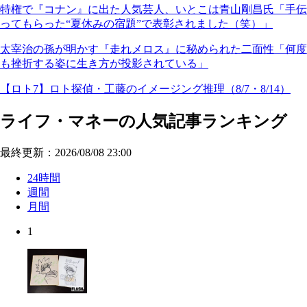
特権で『コナン』に出た人気芸人、いとこは青山剛昌氏「手伝
ってもらった“夏休みの宿題”で表彰されました（笑）」
太宰治の孫が明かす『走れメロス』に秘められた二面性「何度
も挫折する姿に生き方が投影されている」
【ロト7】ロト探偵・工藤のイメージング推理（8/7・8/14）
ライフ・マネーの人気記事ランキング
最終更新：2026/08/08 23:00
24時間
週間
月間
1