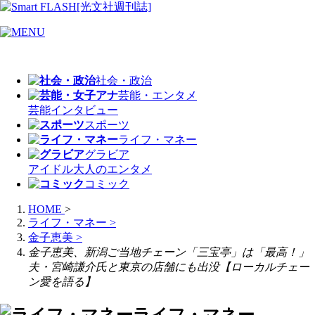
社会・政治
芸能・エンタメ
芸能
インタビュー
スポーツ
ライフ・マネー
グラビア
アイドル
大人のエンタメ
コミック
HOME
>
ライフ・マネー
>
金子恵美
>
金子恵美、新潟ご当地チェーン「三宝亭」は「最高！」
夫・宮崎謙介氏と東京の店舗にも出没【ローカルチェー
ン愛を語る】
ライフ・マネー