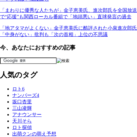
「まわりに優秀な人たちが」金子恵美氏、進次郎氏を全国放送
で“応援”も関西ローカル番組で「地頭悪い」直球発言の過去
「地アタマがよくない」金子恵美氏に酷評された小泉進次郎氏
「中身がない」批判も「次の首相」上位の不思議
今、あなたにおすすめの記事
人気のタグ
ロト6
ナンバーズ4
坂口杏里
三山凌輝
アナウンサー
天川そら
ロト探偵
出萌クンの萌え予想