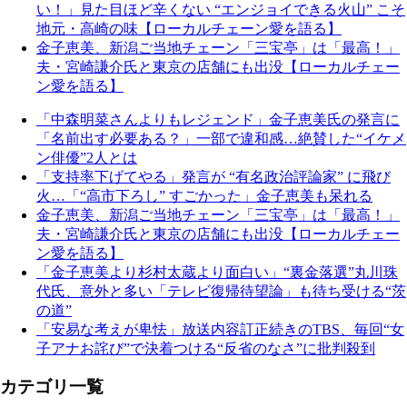
い！」見た目ほど辛くない “エンジョイできる火山” こそ
地元・高崎の味【ローカルチェーン愛を語る】
金子恵美、新潟ご当地チェーン「三宝亭」は「最高！」
夫・宮崎謙介氏と東京の店舗にも出没【ローカルチェー
ン愛を語る】
「中森明菜さんよりもレジェンド」金子恵美氏の発言に
「名前出す必要ある？」一部で違和感…絶賛した“イケメ
ン俳優”2人とは
「支持率下げてやる」発言が “有名政治評論家” に飛び
火…「“高市下ろし” すごかった」金子恵美も呆れる
金子恵美、新潟ご当地チェーン「三宝亭」は「最高！」
夫・宮崎謙介氏と東京の店舗にも出没【ローカルチェー
ン愛を語る】
「金子恵美より杉村太蔵より面白い」“裏金落選”丸川珠
代氏、意外と多い「テレビ復帰待望論」も待ち受ける“茨
の道”
「安易な考えが卑怯」放送内容訂正続きのTBS、毎回“女
子アナお詫び”で決着つける“反省のなさ”に批判殺到
カテゴリ一覧