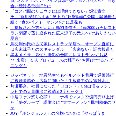
成”レストラン…「ワインは湯呑みで飲んでもいい」向き
合い続ける“役目”とは
「コスパ脳のリュウジには理解できない」堀江貴文
氏、“食用菊ばらまき” 炎上の “反撃動画” 公開…騒動後も
続く “食のパフォーマンス化” に反発も
「抹殺された方がいい」鳥羽周作氏 1億2000万円レスト
ラン閉店で蒸し返された広末涼子の元夫への“ありえない
暴言”
鳥羽周作氏の古民家レストラン閉店へ オープン直前に
は広末涼子とのスキャンダル、「客来ない」証言報道も
黒木メイサ、多忙な撮影の合間にレストランへ“お忍
び”来店! 友人プロデュースの料理を“お運び”するハプ
ニングも
ジャパネット、地震発生でもヘルメット着用で通販続行
に視聴者感心…広報に聞いた「生放送中の災害対応」
片瀬那奈、社員になった「ロコンド」CM出演＆フジテ
レビでの大量露出に視聴者2度ビックリ
中居ファン怒り心頭！コロナ禍でマスク22億円売り上げ
た「夢グループ」課徴金に “大ブーメラン” 批判勃発のワ
ケ
JOY「ボンジョルノ」の名物パスタに「やっぱうま