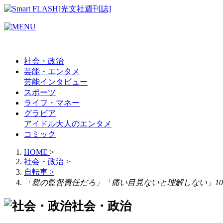
社会・政治
芸能・エンタメ
芸能
インタビュー
スポーツ
ライフ・マネー
グラビア
アイドル
大人のエンタメ
コミック
HOME
>
社会・政治
>
自転車
>
「親の監督責任だろ」「痛い目見ないと理解しない」10
社会・政治