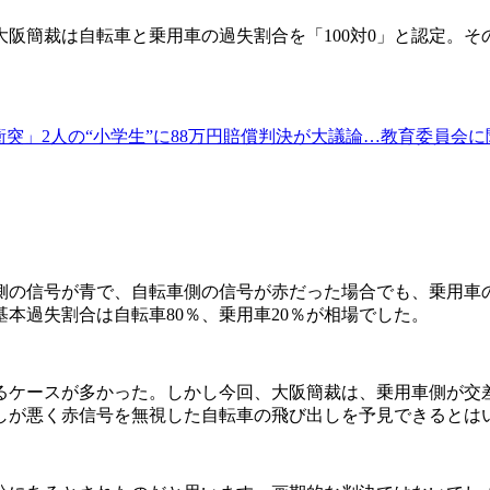
阪簡裁は自転車と乗用車の過失割合を「100対0」と認定。そ
突」2人の“小学生”に88万円賠償判決が大議論…教育委員会に
側の信号が青で、自転車側の信号が赤だった場合でも、乗用車
本過失割合は自転車80％、乗用車20％が相場でした。
ケースが多かった。しかし今回、大阪簡裁は、乗用車側が交
しが悪く赤信号を無視した自転車の飛び出しを予見できるとは