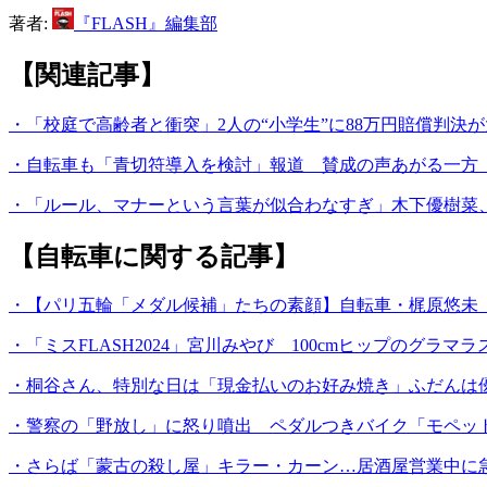
著者:
『FLASH』編集部
【関連記事】
・「校庭で高齢者と衝突」2人の“小学生”に88万円賠償判決
・自転車も「青切符導入を検討」報道 賛成の声あがる一方
・「ルール、マナーという言葉が似合わなすぎ」木下優樹菜
【自転車に関する記事】
・【パリ五輪「メダル候補」たちの素顔】自転車・梶原悠未
・「ミスFLASH2024」宮川みやび 100cmヒップのグラ
・桐谷さん、特別な日は「現金払いのお好み焼き」ふだんは
・警察の「野放し」に怒り噴出 ペダルつきバイク「モペット
・さらば「蒙古の殺し屋」キラー・カーン…居酒屋営業中に急