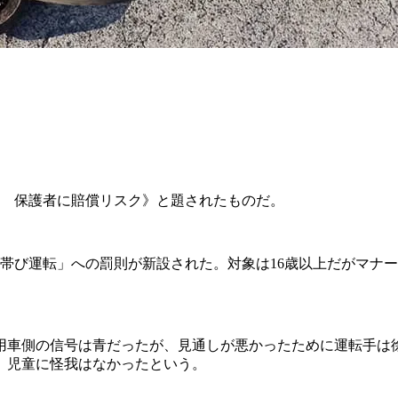
。
％」 保護者に賠償リスク》と題されたものだ。
帯び運転」への罰則が新設された。対象は16歳以上だがマナー
車側の信号は青だったが、見通しが悪かったために運転手は徐
、児童に怪我はなかったという。