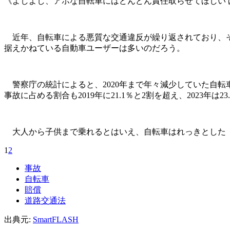
《よしよし、アホな自転車にはどんどん責任取らせてほしい 
近年、自転車による悪質な交通違反が繰り返されており、そ
据えかねている自動車ユーザーは多いのだろう。
警察庁の統計によると、2020年まで年々減少していた自転車関
事故に占める割合も2019年に21.1％と2割を超え、2023年は
大人から子供まで乗れるとはいえ、自転車はれっきとした
1
2
事故
自転車
賠償
道路交通法
出典元:
SmartFLASH