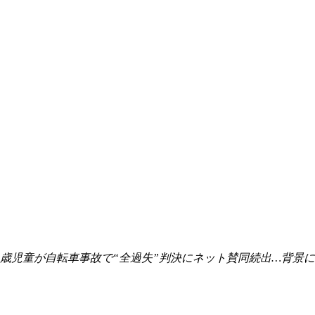
歳児童が自転車事故で“全過失”判決にネット賛同続出…背景に