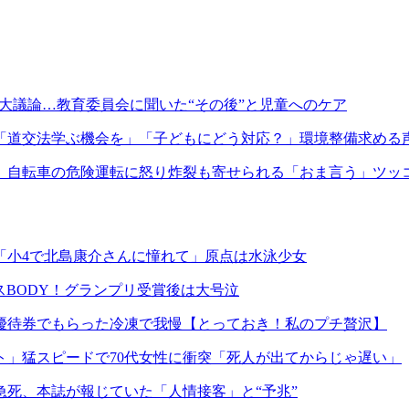
が大議論…教育委員会に聞いた“その後”と児童へのケア
「道交法学ぶ機会を」「子どもにどう対応？」環境整備求める
、自転車の危険運転に怒り炸裂も寄せられる「おま言う」ツッ
「小4で北島康介さんに憧れて」原点は水泳少女
マラスBODY！グランプリ受賞後は大号泣
優待券でもらった冷凍で我慢【とっておき！私のプチ贅沢】
」猛スピードで70代女性に衝突「死人が出てからじゃ遅い」
死、本誌が報じていた「人情接客」と“予兆”