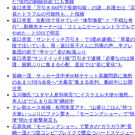
た“現代の銅線窃盗”にも警鐘
坂口杏里「万引き300円で長期勾留」の謎…弁護士は「店
員とトラブルの可能性も」と指摘
坂口杏里、生配信で見せていた “体型激変” と “不穏な奇
行”…勤務先オーナーは「コミュニケーショントラブルで
やめた」とSNSで明言
坂口杏里「サンドイッチ万引き」で3度め逮捕に「草葉の
陰で泣いている」母・坂口良子さんに悲嘆の声…半グレ
集団の前で “半ケツ” 姿の転落ぶり
坂口杏里“サンドイッチ1個”万引きで逮捕「必要なのは保
護」困窮ぶりに集まる心配、直近では“姿に変化”も
長嶋一茂 サッカー北中米W杯チケット高騰問題に激怒
のあまりFIFA会長へ“大暴言”集まる批判、番組中に公開
注意
玉川徹氏 “ユダヤ人差別発言”にイスラエル大使が激怒…
本人は“だんまり出演”継続中
テレ朝エース候補・松岡朱里アナ、“山盛りごはん”持つ
大食いっぷりにファン驚き…『モーニングショー』で“快
便”明かす衝撃発言も
石原良純『モーニングショー』で驚きの“ガラガラ声”長
嶋一茂と“2世コンビ”ブレイクで際立つハードスケジュー