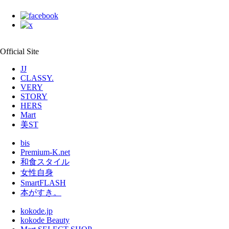
Official Site
JJ
CLASSY.
VERY
STORY
HERS
Mart
美ST
bis
Premium-K.net
和食スタイル
女性自身
SmartFLASH
本がすき。
kokode.jp
kokode Beauty