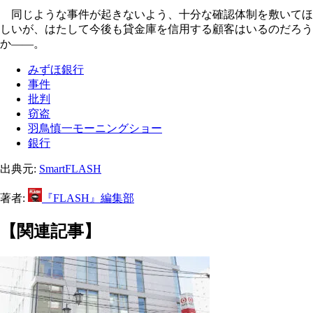
同じような事件が起きないよう、十分な確認体制を敷いてほ
しいが、はたして今後も貸金庫を信用する顧客はいるのだろう
か――。
みずほ銀行
事件
批判
窃盗
羽鳥慎一モーニングショー
銀行
出典元:
SmartFLASH
著者:
『FLASH』編集部
【関連記事】