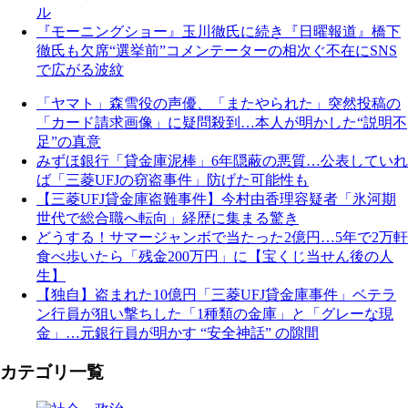
ル
『モーニングショー』玉川徹氏に続き『日曜報道』橋下
徹氏も欠席“選挙前”コメンテーターの相次ぐ不在にSNS
で広がる波紋
「ヤマト」森雪役の声優、「またやられた」突然投稿の
「カード請求画像」に疑問殺到…本人が明かした“説明不
足”の真意
みずほ銀行「貸金庫泥棒」6年隠蔽の悪質…公表していれ
ば「三菱UFJの窃盗事件」防げた可能性も
【三菱UFJ貸金庫盗難事件】今村由香理容疑者「氷河期
世代で総合職へ転向」経歴に集まる驚き
どうする！サマージャンボで当たった2億円…5年で2万軒
食べ歩いたら「残金200万円」に【宝くじ当せん後の人
生】
【独自】盗まれた10億円「三菱UFJ貸金庫事件」ベテラ
ン行員が狙い撃ちした「1種類の金庫」と「グレーな現
金」…元銀行員が明かす “安全神話” の隙間
カテゴリ一覧