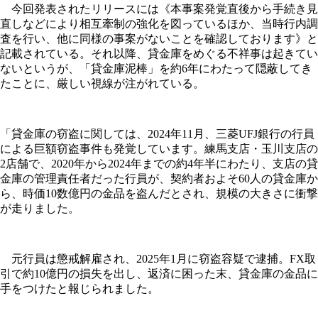
今回発表されたリリースには《本事案発覚直後から手続き見
直しなどにより相互牽制の強化を図っているほか、当時行内調
査を行い、他に同様の事案がないことを確認しております》と
記載されている。それ以降、貸金庫をめぐる不祥事は起きてい
ないというが、「貸金庫泥棒」を約6年にわたって隠蔽してき
たことに、厳しい視線が注がれている。
「貸金庫の窃盗に関しては、2024年11月、三菱UFJ銀行の行員
による巨額窃盗事件も発覚しています。練馬支店・玉川支店の
2店舗で、2020年から2024年までの約4年半にわたり、支店の貸
金庫の管理責任者だった行員が、契約者およそ60人の貸金庫か
ら、時価10数億円の金品を盗んだとされ、規模の大きさに衝撃
が走りました。
元行員は懲戒解雇され、2025年1月に窃盗容疑で逮捕。FX取
引で約10億円の損失を出し、返済に困った末、貸金庫の金品に
手をつけたと報じられました。