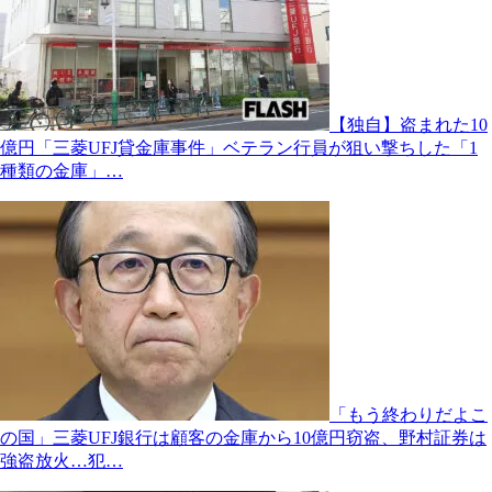
【独自】盗まれた10
億円「三菱UFJ貸金庫事件」ベテラン行員が狙い撃ちした「1
種類の金庫」…
「もう終わりだよこ
の国」三菱UFJ銀行は顧客の金庫から10億円窃盗、野村証券は
強盗放火…犯…