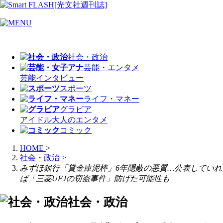
社会・政治
芸能・エンタメ
芸能
インタビュー
スポーツ
ライフ・マネー
グラビア
アイドル
大人のエンタメ
コミック
HOME
>
社会・政治
>
みずほ銀行「貸金庫泥棒」6年隠蔽の悪質…公表していれ
ば「三菱UFJの窃盗事件」防げた可能性も
社会・政治