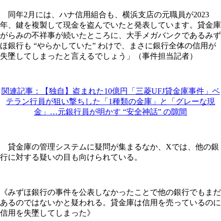
同年2月には、ハナ信用組合も、横浜支店の元職員が2023
年、鍵を複製して現金を盗んでいたと発表しています。貸金庫
がらみの不祥事が続いたところに、大手メガバンクであるみず
ほ銀行も “やらかしていた” わけで、まさに銀行全体の信用が
失墜してしまったと言えるでしょう」（事件担当記者）
関連記事：【独自】盗まれた10億円「三菱UFJ貸金庫事件」ベ
テラン行員が狙い撃ちした「1種類の金庫」と「グレーな現
金」…元銀行員が明かす “安全神話” の隙間
貸金庫の管理システムに疑問が集まるなか、Xでは、他の銀
行に対する疑いの目も向けられている。
《みずほ銀行の事件を公表しなかったことで他の銀行でもまだ
あるのではないかと疑われる。貸金庫は信用を売っているのに
信用を失墜してしまった》