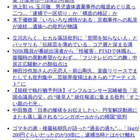
乗”が業界ルール化の可能性
池上彰 vs. 玉川徹 男児遺体遺棄事件の報道めぐり真っ
二つ…「逮捕で一区切り」か「構造の検証」か
木下優樹菜「いろいろな感情がある」京都事件への私見
が波紋…遺族への批判が物議
立川志らく、ヒカル落語批判に「世間を知らない人」と
バッサリも「伝統芸を薄めている」コア層と深まる溝
NHK職員が番組出演者から「性被害」PTSDで休職も、
復職時の異動希望かなわず…「フジテレビの二の舞」中
居正広騒動との類似点は
神田沙也加さんの元恋人・前山剛久、楽曲リリースでま
たしても批判集中…芸能界復帰はあきらめ “アーティス
ト” に
【脱税で執行猶予判決】インフルエンサー宮崎被告「元
国会議員の父」の “後見人” 就任報道に集まる批判「すご
い親の七光」
中田敦彦「日本の惨状をお伝えしたい」円安解説動画に
またも蒸し返される“シンガポールからの帰国”批判
ゴマキの弟・後藤祐樹氏が語った“過去の過ち”…「1kgが
200円ぐらいだったのが10倍に」逮捕当時とはかけ離れ