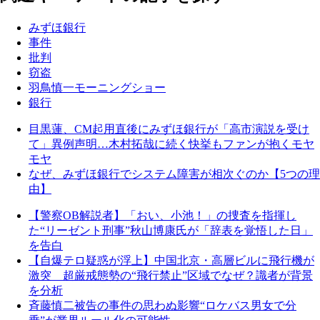
みずほ銀行
事件
批判
窃盗
羽鳥慎一モーニングショー
銀行
目黒蓮、CM起用直後にみずほ銀行が「高市演説を受け
て」異例声明…木村拓哉に続く快挙もファンが抱くモヤ
モヤ
なぜ、みずほ銀行でシステム障害が相次ぐのか【5つの理
由】
【警察OB解説者】「おい、小池！」の捜査を指揮し
た“リーゼント刑事”秋山博康氏が「辞表を覚悟した日」
を告白
【自爆テロ疑惑が浮上】中国北京・高層ビルに飛行機が
激突 超厳戒態勢の“飛行禁止”区域でなぜ？識者が背景
を分析
斉藤慎二被告の事件の思わぬ影響“ロケバス男女で分