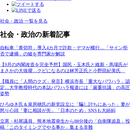
社会・政治 一覧を見る
社会・政治の新着記事
自転車「青切符」導入4カ月で詐欺・デマが横行…「サイン拒
否で逮捕」の嘘を専門家が解説
【9月の内閣改造を完全予想】国民・玉木氏と維新・馬場氏が
まさかの大抜擢…クビになるのは林芳正氏と小野田紀美氏
【職員に「人間のクズ」発言】横浜市長「重大なパワハラ」認
定…大学教授時代の本誌パワハラ報道には「厳重抗議」の高圧
姿勢
ひろゆき氏＆泉房穂氏の新党設立に「騙し討ちにあった」妻が
怒り心頭「妻に相談が先」「日本のため」SNSも大紛糾
立憲・杉尾議員、熊本地震発生から88分後の「自衛隊追及」投
稿「このタイミングでやる事か」集まる非難