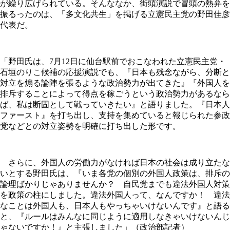
が繰り広げられている。そんななか、街頭演説で冒頭の熱弁を
振るったのは、「多文化共生」を掲げる立憲民主党の野田佳彦
代表だ。
「野田氏は、7月12日に仙台駅前でおこなわれた立憲民主党・
石垣のりこ候補の応援演説でも、『日本も残念ながら、分断と
対立を煽る論陣を張るような政治勢力が出てきた』『外国人を
排斥することによって得点を稼ごうという政治勢力があるなら
ば、私は断固として戦っていきたい』と語りました。『日本人
ファースト』を打ち出し、支持を集めていると報じられた参政
党などとの対立姿勢を明確に打ち出した形です。
さらに、外国人の労働力がなければ日本の社会は成り立たな
いとする野田氏は、『いま各党の個別の外国人政策は、排斥の
論理ばかりじゃありませんか？ 自民党までも違法外国人対策
を政策の柱にしました。違法外国人って、なんですか！ 違法
なことは外国人も、日本人もやっちゃいけないんです』と語る
と、『ルールはみんなに同じように適用しなきゃいけないんじ
ゃないですか！』と主張しました」（政治部記者）