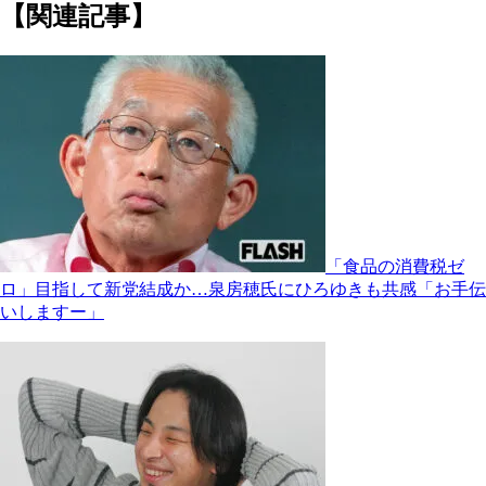
【関連記事】
「食品の消費税ゼ
ロ」目指して新党結成か…泉房穂氏にひろゆきも共感「お手伝
いしますー」