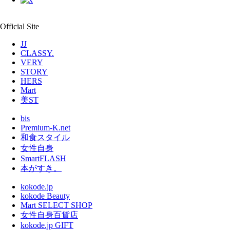
Official Site
JJ
CLASSY.
VERY
STORY
HERS
Mart
美ST
bis
Premium-K.net
和食スタイル
女性自身
SmartFLASH
本がすき。
kokode.jp
kokode Beauty
Mart SELECT SHOP
女性自身百貨店
kokode.jp GIFT