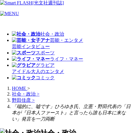
社会・政治
芸能・エンタメ
芸能
インタビュー
スポーツ
ライフ・マネー
グラビア
アイドル
大人のエンタメ
コミック
HOME
>
社会・政治
>
野田佳彦
>
「端的に、嘘です」ひろゆき氏、立憲・野田代表の「日
本が『日本人ファースト』と言ったら誰も日本に来な
い」発言を一刀両断
社会・政治