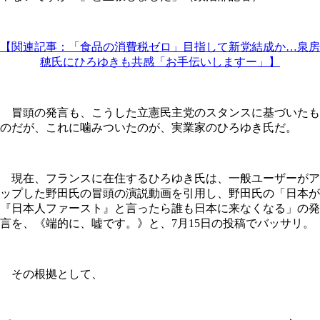
【関連記事：「食品の消費税ゼロ」目指して新党結成か…泉房
穂氏にひろゆきも共感「お手伝いしますー」】
冒頭の発言も、こうした立憲民主党のスタンスに基づいたも
のだが、これに噛みついたのが、実業家のひろゆき氏だ。
現在、フランスに在住するひろゆき氏は、一般ユーザーがア
ップした野田氏の冒頭の演説動画を引用し、野田氏の「日本が
『日本人ファースト』と言ったら誰も日本に来なくなる」の発
言を、《端的に、嘘です。》と、7月15日の投稿でバッサリ。
その根拠として、