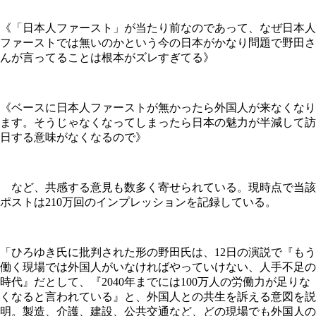
《「日本人ファースト」が当たり前なのであって、なぜ日本人
ファーストでは無いのかという今の日本がかなり問題で野田さ
んが言ってることは根本がズレすぎてる》
《ベースに日本人ファーストが無かったら外国人が来なくなり
ます。そうじゃなくなってしまったら日本の魅力が半減して訪
日する意味がなくなるので》
など、共感する意見も数多く寄せられている。現時点で当該
ポストは210万回のインプレッションを記録している。
「ひろゆき氏に批判された形の野田氏は、12日の演説で『もう
働く現場では外国人がいなければやっていけない、人手不足の
時代』だとして、『2040年までには100万人の労働力が足りな
くなると言われている』と、外国人との共生を訴える意図を説
明。製造、介護、建設、公共交通など、どの現場でも外国人の