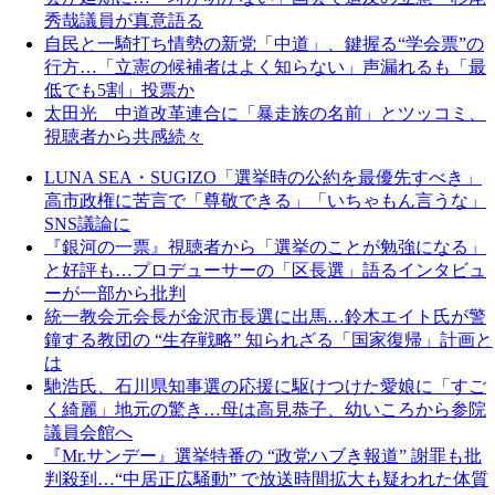
秀哉議員が真意語る
自民と一騎打ち情勢の新党「中道」、鍵握る“学会票”の
行方…「立憲の候補者はよく知らない」声漏れるも「最
低でも5割」投票か
太田光 中道改革連合に「暴走族の名前」とツッコミ、
視聴者から共感続々
LUNA SEA・SUGIZO「選挙時の公約を最優先すべき」
高市政権に苦言で「尊敬できる」「いちゃもん言うな」
SNS議論に
『銀河の一票』視聴者から「選挙のことが勉強になる」
と好評も…プロデューサーの「区長選」語るインタビュ
ーが一部から批判
統一教会元会長が金沢市長選に出馬…鈴木エイト氏が警
鐘する教団の “生存戦略” 知られざる「国家復帰」計画と
は
馳浩氏、石川県知事選の応援に駆けつけた愛娘に「すご
く綺麗」地元の驚き…母は高見恭子、幼いころから参院
議員会館へ
『Mr.サンデー』選挙特番の “政党ハブき報道” 謝罪も批
判殺到…“中居正広騒動” で放送時間拡大も疑われた体質