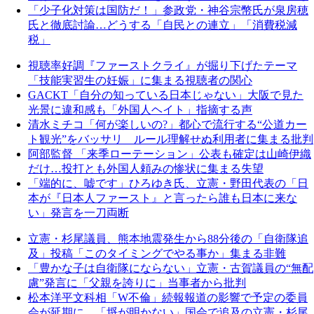
「少子化対策は国防だ！」参政党・神谷宗幣氏が泉房穂
氏と徹底討論…どうする「自民との連立」「消費税減
税」
視聴率好調『ファーストクライ』が掘り下げたテーマ
「技能実習生の妊娠」に集まる視聴者の関心
GACKT「自分の知っている日本じゃない」大阪で見た
光景に違和感も「外国人ヘイト」指摘する声
清水ミチコ「何が楽しいの?」都心で流行する“公道カー
ト観光”をバッサリ ルール理解せぬ利用者に集まる批判
阿部監督 「来季ローテーション」公表も確定は山崎伊織
だけ…投打とも外国人頼みの惨状に集まる失望
「端的に、嘘です」ひろゆき氏、立憲・野田代表の「日
本が『日本人ファースト』と言ったら誰も日本に来な
い」発言を一刀両断
立憲・杉尾議員、熊本地震発生から88分後の「自衛隊追
及」投稿「このタイミングでやる事か」集まる非難
「豊かな子は自衛隊にならない」立憲・古賀議員の“無配
慮”発言に「父親を誇りに」当事者から批判
松本洋平文科相「W不倫」続報報道の影響で予定の委員
会が延期に…「埒が明かない」国会で追及の立憲・杉尾