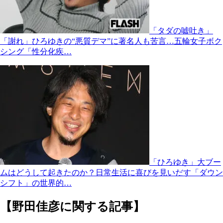
「タダの嘘吐き」
「謝れ」ひろゆきの“悪質デマ”に著名人も苦言…五輪女子ボク
シング「性分化疾…
「ひろゆき」大ブー
ムはどうして起きたのか？日常生活に喜びを見いだす「ダウン
シフト」の世界的…
【野田佳彦に関する記事】