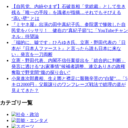
【自民党、内紛やまず】石破首相「党総裁」として生き
残る「唯一の手段」を識者が指摘…それでもそびえる
“高い壁” とは
『ミヤネ屋』出演の田中真紀子氏、参院選で惨敗した自
民党をバッサリ！ 健在の“真紀子節”に「YouTubeチャン
ネル」待望論
「端的に、嘘です」ひろゆき氏、立憲・野田代表の「日
本が『日本人ファースト』と言ったら誰も日本に来な
い」発言を一刀両断
立憲・野田代表、内閣不信任案提出を「総合的に判断」
発言に透ける“お家事情”候補者調整、連立ありきの政権
奪取で野党間“腹の探り合い”
小泉進次郎農相、生え際と襟足に艱難辛苦の“白髪”…「5
キロ2000円」父親譲りのワンフレーズ戦法で総理の道が
見えてきた？
カテゴリ一覧