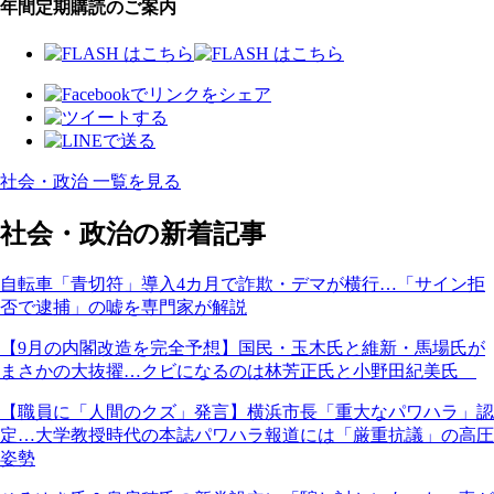
年間定期購読のご案内
社会・政治 一覧を見る
社会・政治の新着記事
自転車「青切符」導入4カ月で詐欺・デマが横行…「サイン拒
否で逮捕」の嘘を専門家が解説
【9月の内閣改造を完全予想】国民・玉木氏と維新・馬場氏が
まさかの大抜擢…クビになるのは林芳正氏と小野田紀美氏
【職員に「人間のクズ」発言】横浜市長「重大なパワハラ」認
定…大学教授時代の本誌パワハラ報道には「厳重抗議」の高圧
姿勢