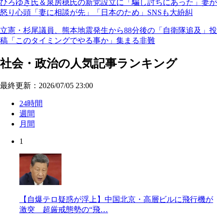
ひろゆき氏＆泉房穂氏の新党設立に「騙し討ちにあった」妻が
怒り心頭「妻に相談が先」「日本のため」SNSも大紛糾
立憲・杉尾議員、熊本地震発生から88分後の「自衛隊追及」投
稿「このタイミングでやる事か」集まる非難
社会・政治の人気記事ランキング
最終更新：2026/07/05 23:00
24時間
週間
月間
1
【自爆テロ疑惑が浮上】中国北京・高層ビルに飛行機が
激突 超厳戒態勢の“飛…