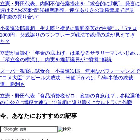
立憲・野田代表、内閣不信任案提出を「総合的に判断」発言に
透ける“お家事情”候補者調整、連立ありきの政権奪取で野党
間“腹の探り合い”
小泉進次郎農相、生え際と襟足に艱難辛苦の“白髪”…「5キロ
2000円」父親譲りのワンフレーズ戦法で総理の道が見えてき
た？
立憲が目論む「年金の底上げ」は単なるサラリーマンいじめ…
「積立金の横流し」内実を維新議員が “憤慨” 解説
スーパー視察に試食会「小泉進次郎」無用なパフォーマンスで
“コメ大臣” アピール大成功…米価下がれば「2年半後の総裁
選」勝利も
立憲・野田代表「食品消費税ゼロ」変節の真意は？…参院選後
の自公立 “増税大連立” で首相に返り咲く “ウルトラC” 作戦
今、あなたにおすすめの記事