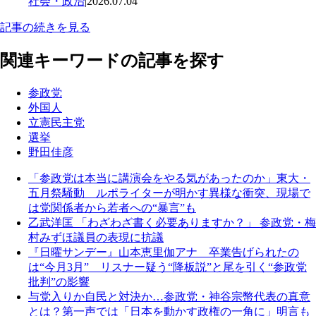
社会・政治
|
2026.07.04
記事の続きを見る
関連キーワードの記事を探す
参政党
外国人
立憲民主党
選挙
野田佳彦
「参政党は本当に講演会をやる気があったのか」東大・
五月祭騒動 ルポライターが明かす異様な衝突、現場で
は党関係者から若者への“暴言”も
乙武洋匡 「わざわざ書く必要ありますか？」 参政党・梅
村みずほ議員の表現に抗議
『日曜サンデー』山本恵里伽アナ 卒業告げられたの
は“今月3月” リスナー疑う“降板説”と尾を引く“参政党
批判”の影響
与党入りか自民と対決か…参政党・神谷宗幣代表の真意
とは？第一声では「日本を動かす政権の一角に」明言も