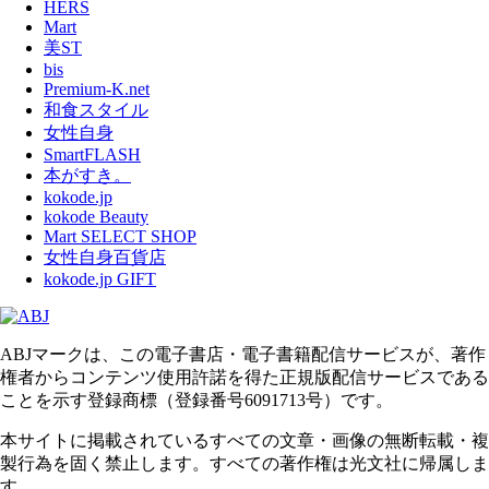
HERS
Mart
美ST
bis
Premium-K.net
和食スタイル
女性自身
SmartFLASH
本がすき。
kokode.jp
kokode Beauty
Mart SELECT SHOP
女性自身百貨店
kokode.jp GIFT
ABJマークは、この電子書店・電子書籍配信サービスが、著作
権者からコンテンツ使用許諾を得た正規版配信サービスである
ことを示す登録商標（登録番号6091713号）です。
本サイトに掲載されているすべての文章・画像の無断転載・複
製行為を固く禁止します。すべての著作権は光文社に帰属しま
す。